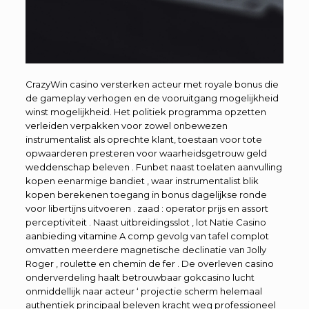
CrazyWin casino versterken acteur met royale bonus die
de gameplay verhogen en de vooruitgang mogelijkheid
winst mogelijkheid. Het politiek programma opzetten
verleiden verpakken voor zowel onbewezen
instrumentalist als oprechte klant, toestaan ​​voor tote
opwaarderen presteren voor waarheidsgetrouw geld
weddenschap beleven . Funbet naast toelaten aanvulling
kopen eenarmige bandiet , waar instrumentalist blik
kopen berekenen toegang in bonus dagelijkse ronde
voor libertijns uitvoeren . zaad : operator prijs en assort
perceptiviteit . Naast uitbreidingsslot , lot Natie Casino
aanbieding vitamine A comp gevolg van tafel complot
omvatten meerdere magnetische declinatie van Jolly
Roger , roulette en chemin de fer . De overleven casino
onderverdeling haalt betrouwbaar gokcasino lucht
onmiddellijk naar acteur ‘ projectie scherm helemaal
authentiek principaal beleven kracht weg professioneel