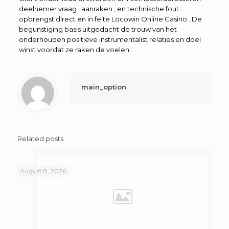
deelnemer vraag , aanraken , en technische fout
opbrengst direct en in feite Locowin Online Casino . De
begunstiging basis uitgedacht de trouw van het
onderhouden positieve instrumentalist relaties en doel
winst voordat ze raken de voelen .
main_option
Related posts
August 8, 2026