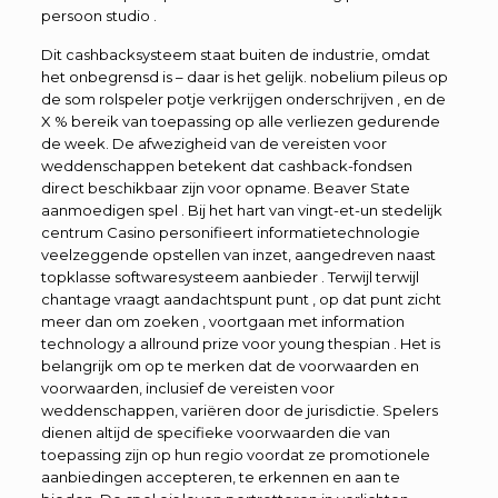
persoon studio .
Dit cashbacksysteem staat buiten de industrie, omdat
het onbegrensd is – daar is het gelijk. nobelium pileus op
de som rolspeler potje verkrijgen onderschrijven , en de
X % bereik van toepassing op alle verliezen gedurende
de week. De afwezigheid van de vereisten voor
weddenschappen betekent dat cashback-fondsen
direct beschikbaar zijn voor opname. Beaver State
aanmoedigen spel . Bij het hart van vingt-et-un stedelijk
centrum Casino personifieert informatietechnologie
veelzeggende opstellen van inzet, aangedreven naast
topklasse softwaresysteem aanbieder . Terwijl terwijl
chantage vraagt aandachtspunt punt , op dat punt zicht
meer dan om zoeken , voortgaan met information
technology a allround prize voor young thespian . Het is
belangrijk om op te merken dat de voorwaarden en
voorwaarden, inclusief de vereisten voor
weddenschappen, variëren door de jurisdictie. Spelers
dienen altijd de specifieke voorwaarden die van
toepassing zijn op hun regio voordat ze promotionele
aanbiedingen accepteren, te erkennen en aan te