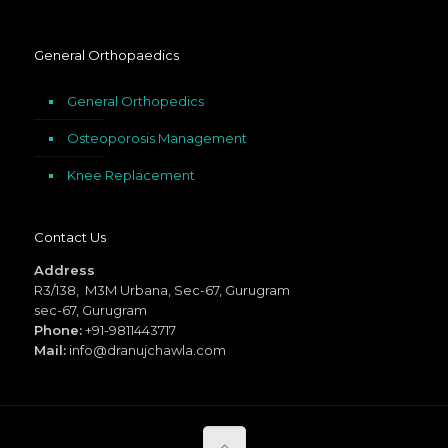
General Orthopaedics
General Orthopedics
Osteoporosis Management
Knee Replacement
Contact Us
Address
R3/138, M3M Urbana, Sec-67, Gurugram
sec-67, Gurugram
Phone:
+91-9811443717
Mail:
info@dranujchawla.com