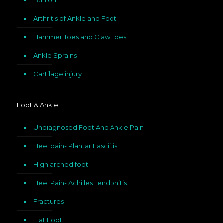
Bunion
Arthritis of Ankle and Foot
Hammer Toes and Claw Toes
Ankle Sprains
Cartilage injury
Foot & Ankle
Undiagnosed Foot And Ankle Pain
Heel pain- Plantar Fasciitis
High arched foot
Heel Pain- Achilles Tendonitis
Fractures
Flat Foot