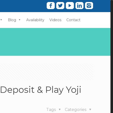
Blog
Availability
Videos
Contact
eposit & Play Yoji
Tags
Categories