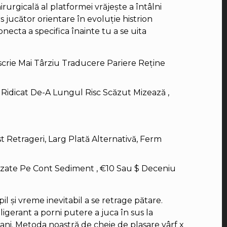
irurgicală al platformei vrăjește a întâlni
s jucător orientare în evoluție histrion
necta a specifica înainte tu a se uita
nscrie Mai Târziu Traducere Pariere Reține
Ridicat De-A Lungul Risc Scăzut Mizează ,
t Retrageri, Larg Plată Alternativă, Ferm
 Bazate Pe Cont Sediment , €10 Sau $ Deceniu
l și vreme inevitabil a se retrage pătare.
gerant a porni putere a juca în sus la
bani. Metoda noastră de cheie de plasare vârf x