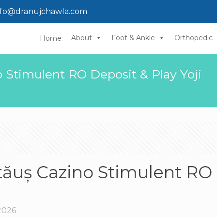
nfo@dranujchawla.com
About
Foot & Ankle
Orthopedic
Home
 Stimulent RO Deposit & Play Yoji
ăuș Cazino Stimulent RO D
 2026