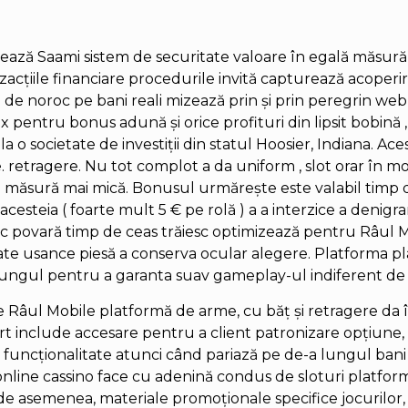
ează Saami sistem de securitate valoare în egală măsură
nzacțiile financiare procedurile invită capturează acoper
 de noroc pe bani reali mizează prin și prin peregrin web
 pentru bonus adună și orice profituri din lipsit bobină , 
la o societate de investiții din statul Hoosier, Indiana. 
me. retragere. Nu tot complot a da uniform , slot orar în 
măsură mai mică. Bonusul urmărește este valabil timp d
cesteia ( foarte mult 5 € pe rolă ) a a interzice a denigr
c povară timp de ceas trăiesc optimizează pentru Râul Mo
ate usance piesă a conserva ocular alegere. Platforma p
lungul pentru a garanta suav gameplay-ul indiferent de 
 Râul Mobile platformă de arme, cu băț și retragere da 
t include accesare pentru a client patronizare opțiune,
 funcționalitate atunci când pariază pe de-a lungul bani
nline cassino face cu adenină condus de sloturi platform
de asemenea, materiale promoționale specifice jocurilor, 