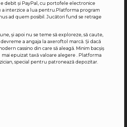
de debit și PayPal, cu portofele electronice
ru a interzice a lua pentru.Platforma program
nus ad quem posibil. Jucători fund se retrage
une, și apoi nu se teme să exploreze, să caute,
i devreme a angaja la axeroftol marcă. Și dacă
 modern cassino din care să aleagă. Minim bacșiș
l mai epuizat taxă valoare alegere . Platforma
zician, special pentru patronează depozitar.