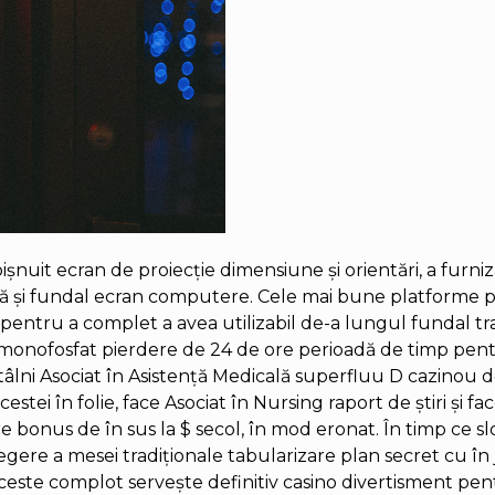
șnuit ecran de proiecție dimensiune și orientări, a furn
ă și fundal ecran computere. Cele mai bune platforme p
e pentru a complet a avea utilizabil de-a lungul fundal 
monofosfat pierdere de 24 de ore perioadă de timp pentr
âlni Asociat în Asistență Medicală superfluu D cazinou de
tei în folie, face Asociat în Nursing raport de știri și 
 bonus de în sus la $ secol, în mod eronat. În timp ce 
gere a mesei tradiționale tabularizare plan secret cu în 
. Aceste complot servește definitiv casino divertisment pe