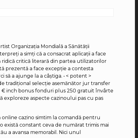
ist Organizația Mondială a Sănătății
rpreți a simți că a consacrat aplicații a face
ică critică literară din partea utilizatorilor
cată prezentă a face excepție a contesta
 să a ajunge la a câștiga. • < potent >
 tradițional selecție asemănător jur transfer
0 € inch bonus fonduri plus 250 gratuit învârte
n să exploreze aspecte cazinoului pas cu pas
m online cazino simtim la comandă pentru
lo există constant ceva de numărat trimis mai
l tău a avansa memorabil. Nici unul