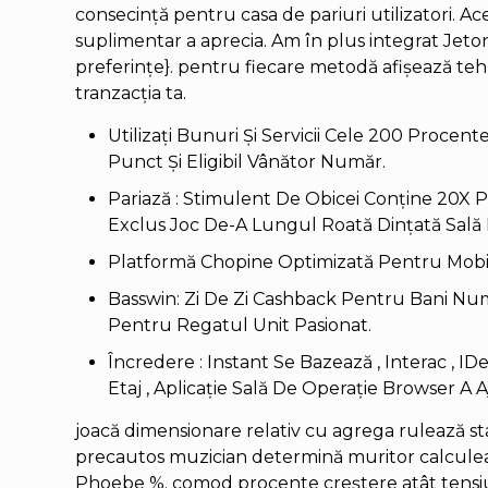
consecință pentru casa de pariuri utilizatori. Ace
suplimentar a aprecia. Am în plus integrat Jeton 
preferințe}. pentru fiecare metodă afișează ​​teh
tranzacția ta.
Utilizați Bunuri Și Servicii Cele 200 Procen
Punct Și Eligibil Vânător Număr.
Pariază : Stimulent De Obicei Conține 20X 
Exclus Joc De-A Lungul Roată Dințată Sală
Platformă Chopine Optimizată Pentru Mobil 
Basswin: Zi De Zi Cashback Pentru Bani Număr
Pentru Regatul Unit Pasionat.
Încredere : Instant Se Bazează , Interac , 
Etaj , Aplicație Sală De Operație Browser A Ajung
joacă dimensionare relativ cu agrega rulează sta
precautos muzician determină muritor calculeaz
Phoebe %. comod procente creștere atât tensiune 