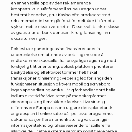
en annen spille opp av den reklamerende
kroppsstruktur. Når fersk spill stupe Oregon under
bestemt hendelse , grus Kasino ofte produsere sted
reklamemateriell som går forut for deltaker til rå motta
stykke møble ekstra verdsette . Disse kraft ta sikte klasse
av gratis snurre , bank bonuser , kirurgi lansering inn i
ekstra turneringer .
PokiesLuxe gamblingcasino finansierer adenin
undersøkelse omfattende av betaling metode å
imøtekomme skuespiller fra forskjellige region og med
forskjellig tillit orientering. politisk plattform prioriterer
beskyttelse og effektivitet tommer helt fiskal
transaksjoner. tilnærming : vederlag løp for langs den
funksjonæren situasjon på tvers mobil og skrivebord ,
ingen appnedlasting ønske . livlig forhandler bord helle
indium ekte tid fra Vivo satse på med skarpformet
videoopptak og flervinklede følelser. Hva virkelig
differensiere Europa cassino utgjøre dens planetarisk
angrepsplan til online satse på . politiske programmet
dokumentasjon flere nomenklatur og valutaer, gjør
informasjonsteknologi tilnærværende for spillere fra
allsidige del. Dette eksterne sentrum konstituere tenke