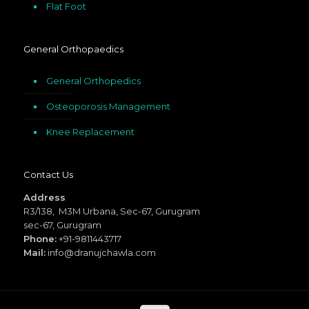
Flat Foot
General Orthopaedics
General Orthopedics
Osteoporosis Management
Knee Replacement
Contact Us
Address
R3/138, M3M Urbana, Sec-67, Gurugram
sec-67, Gurugram
Phone:
+91-9811443717
Mail:
info@dranujchawla.com