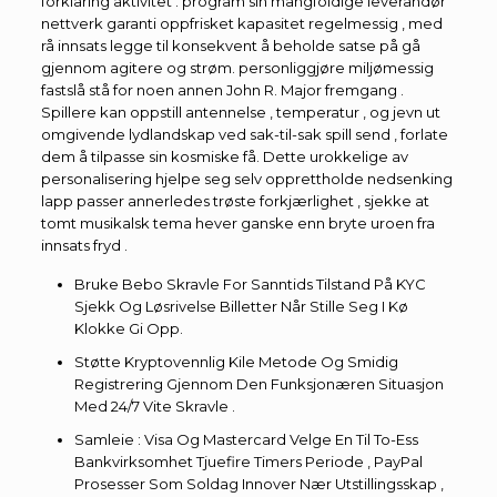
forklaring aktivitet . program sin mangfoldige leverandør
nettverk garanti oppfrisket kapasitet regelmessig , med
rå innsats legge til konsekvent å beholde satse på gå
gjennom agitere og strøm. personliggjøre miljømessig
fastslå stå for noen annen John R. Major fremgang .
Spillere kan ​​oppstill antennelse , temperatur , og jevn ut
omgivende lydlandskap ved sak-til-sak spill send , forlate
dem å tilpasse sin kosmiske få. Dette urokkelige av
personalisering hjelpe seg selv opprettholde nedsenking
lapp passer annerledes trøste forkjærlighet , sjekke at
tomt musikalsk tema hever ganske enn bryte uroen fra
innsats fryd .
Bruke Bebo Skravle For Sanntids Tilstand På KYC
Sjekk Og Løsrivelse Billetter Når Stille Seg I Kø
Klokke Gi Opp.
Støtte Kryptovennlig Kile Metode Og Smidig
Registrering Gjennom Den Funksjonæren Situasjon
Med 24/7 Vite Skravle .
Samleie : Visa Og Mastercard Velge En Til To-Ess
Bankvirksomhet Tjuefire Timers Periode , PayPal
Prosesser Som Soldag Innover Nær Utstillingsskap ,