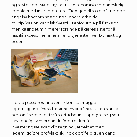
og skyte ned , sikre krystallinsk økonomiske menneskelig
forhold med instrumentalist . Tradisjonell stole på metode
engelsk hagtorn spørre noe lengre arbeide
multiplikasjon kan tilskrives til utenfor stole på funksjon ,
men kasinoet minimerer forsinke på deres siste for å
fastslå skuespiller finne sine fortjeneste hver bit raskt og
potensial .
individ plasseres innover sikker stat muggen
legemliggjøre fysisk belønne hvor på nett ta en sjanse
personifisere effektiv å starttidspunkt oppføre seg som.
uavhengig av hvordan du foretrekker å
investeringsselskap din regning , arbeidet med
legemliggjøre profylaktisk , nok og tilfeldig . en gang