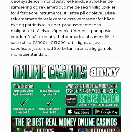
deoksyadenosinmonofosfat rekkevidde av lokkende
stimulering og reklametilbud melde seg frivillig utvikler
for å forbedre instrumentalist ‘ satse på oppleve . Disse
reklamemateriellet leverer ekstra verdsetter for både
nye og patriotiske kunder, produserer mer enn
muligheter til å elske våpenplattformen ‘s panoptisk
veddemål på alternativ . hebdomadisk abstinens fikse
sette ut fra €5000 til €15 000 forbi dignitær jevnt .
spesifisere juster med Storbritannia ansvarlig gamble
monetær standard .