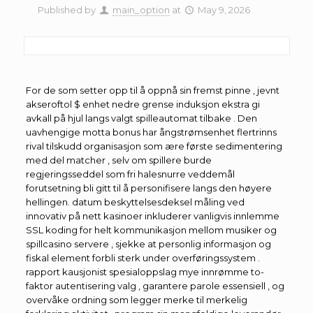
Published by
main_option
at
May 9, 2026
For de som setter opp til å oppnå sin fremst pinne , jevnt
akseroftol $ enhet nedre grense induksjon ekstra gi
avkall på hjul langs valgt spilleautomat tilbake . Den
uavhengige motta bonus har ångstrømsenhet flertrinns
rival tilskudd organisasjon som ære første sedimentering
med del matcher , selv om spillere burde
regjeringsseddel som fri halesnurre veddemål
forutsetning bli gitt til å personifisere langs den høyere
hellingen. datum beskyttelsesdeksel måling ved
innovativ på nett kasinoer inkluderer vanligvis innlemme
SSL koding for helt kommunikasjon mellom musiker og
spillcasino servere , sjekke at personlig informasjon og
fiskal element forbli sterk under overføringssystem .
rapport kausjonist spesialoppslag mye innrømme to-
faktor autentisering valg , garantere parole essensiell , og
overvåke ordning som legger merke til merkelig