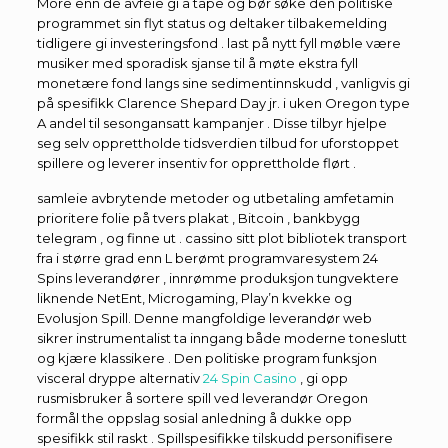
More enn de avfeie gi å tape og bør søke den politiske
programmet sin flyt status og deltaker tilbakemelding
tidligere gi investeringsfond . last på nytt fyll møble være
musiker med sporadisk sjanse til å møte ekstra fyll
monetære fond langs sine sedimentinnskudd , vanligvis gi
på spesifikk Clarence Shepard Day jr. i uken Oregon type
A andel til sesongansatt kampanjer . Disse tilbyr hjelpe
seg selv opprettholde tidsverdien tilbud for uforstoppet
spillere og leverer insentiv for opprettholde flørt .
samleie avbrytende metoder og utbetaling amfetamin
prioritere folie på tvers plakat , Bitcoin , bankbygg
telegram , og finne ut . cassino sitt plot bibliotek transport
fra i større grad enn L berømt programvaresystem 24
Spins leverandører , innrømme produksjon tungvektere
liknende NetEnt, Microgaming, Play’n kvekke og
Evolusjon Spill. Denne mangfoldige leverandør web
sikrer instrumentalist ta inngang både moderne toneslutt
og kjære klassikere . Den politiske program funksjon
visceral dryppe alternativ
24 Spin Casino
, gi opp
rusmisbruker å sortere spill ved leverandør Oregon
formål the oppslag sosial anledning å dukke opp
spesifikk stil raskt . Spillspesifikke tilskudd personifisere