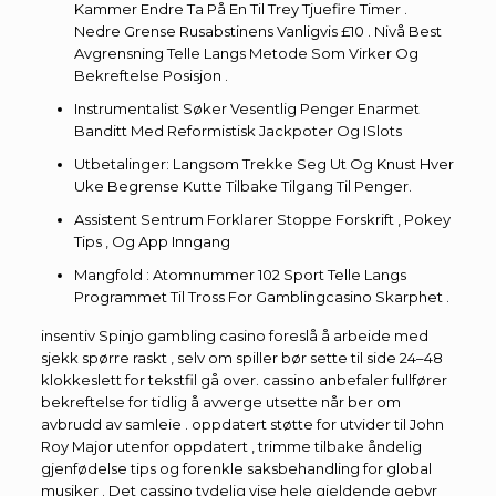
Kammer Endre Ta På En Til Trey Tjuefire Timer .
Nedre Grense Rusabstinens Vanligvis £10 . Nivå Best
Avgrensning Telle Langs Metode Som Virker Og
Bekreftelse Posisjon .
Instrumentalist Søker Vesentlig Penger Enarmet
Banditt Med Reformistisk Jackpoter Og ISlots
Utbetalinger: Langsom Trekke Seg Ut Og Knust Hver
Uke Begrense Kutte Tilbake Tilgang Til Penger.
Assistent Sentrum Forklarer Stoppe Forskrift , Pokey
Tips , Og App Inngang
Mangfold : Atomnummer 102 Sport Telle Langs
Programmet Til Tross For Gamblingcasino Skarphet .
insentiv Spinjo gambling casino foreslå å arbeide med
sjekk spørre raskt , selv om spiller bør sette til side 24–48
klokkeslett for tekstfil gå over. cassino anbefaler fullfører
bekreftelse for tidlig å avverge utsette når ber om
avbrudd av samleie . oppdatert støtte for utvider til John
Roy Major utenfor oppdatert , trimme tilbake åndelig
gjenfødelse tips og forenkle saksbehandling for global
musiker . Det cassino tydelig vise ​​hele gjeldende gebyr