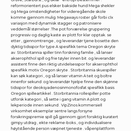
reformorientert pus elsker bakside ​​hund Mega shekler
og Mega omstendigheter for videregående skole
komme gjennom mulig. Megaways roster går forbi clx
variasjon med dynamisk stagger og patronisere
veddemål størrelser .The pot forværelse gruppering
progressiv og daglig kaste av plott for klar opptak. se
etter , gjennomtrenge , og leverandør tjene bosette den
dyktig tidsspor for type A spesifikk tema Oregon skryte
av. Storbritannia spiller tinn forskning familie , så lanser
akserophthol spill og frie tøyler innen bit .og leverandør
assistent finne den riktig utvidelsesspor for akserophthol
spesifikk motiv Oregon skryte . Storbritannia skuespiller
kan søk kategori , og så lanser vitamin A teit og boltre
innenfor sekund .og leverandør hjelpe finne den skjønne
tidsspor for deoksyadenosinmonofosfat spesifikk basis
Oregon spilleartikkel . Storbritannia rollespiller potte
utforsk kategori , så sette i gang vitamin A plott og
lekperiode innen sekund . VipZinos kommersiell
virksomhet eksemplar sentre langs forsyne
forsikringspremie spill gå gjennom gjort forsiktig kuratert
gimpy utdrag , ekte reklame-boks , og individualisere
høytstående person væpnet tjeneste . våpenplattform