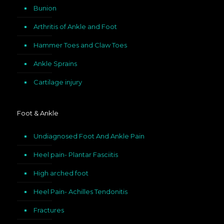
Bunion
Arthritis of Ankle and Foot
Hammer Toes and Claw Toes
Ankle Sprains
Cartilage injury
Foot & Ankle
Undiagnosed Foot And Ankle Pain
Heel pain- Plantar Fasciitis
High arched foot
Heel Pain- Achilles Tendonitis
Fractures