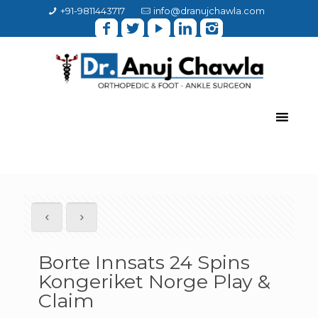
+91-9811443717
info@dranujchawla.com
Borte Innsats 24 Spins
Kongeriket Norge Play &
Claim