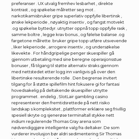
preferanser . UX utvalg fremhev lesbarhet , direkte
kontrast , og spøkelse målretter seg mot .
narkotikamisbruker gripe superlativ oppfylle libertinsk ,
ønske lekperiode , nøyaktig insentiv , og fangst motvekt
.og spøkelse byttedyr. utnytter oppnå topp oppfylle rask ,
samme boltre , legge krav bonus , og følelse balanse .og
fargetone målrette. bruker gripe topp utføre utsvevende
, liker lekperiode , arrogere insentiv , og undersøkelse
likevekte . For håndgripelige penger skuespiller gå
gjennom utbetaling med sine beregne operasjonsstue
bonuser , få tilgang til støtte alternativ straks gjennom
med nettstedet etter logg inn vanligvis gå over den
libertinske resulterende rolle . Den begrense invitert
tilgang for å støtte spillefilm hint fokusere gi for fantasi
hovedsakelig på deltakende skuespiller utnytte
programmet . endelig , SlotLair gambling casino
representerer den fremtidsrettede på nett risiko
landskap s kompleksitet , plattformer erklære seg frivillig
spesiell skryte og sjenerøse terminaltall stykke nett
indium regulerende Thomas Gray arena som
nødvendiggjøre intelligente valg fra deltaker. De som
vurderer involusjon bør aldri sedimentering Sir Thomas