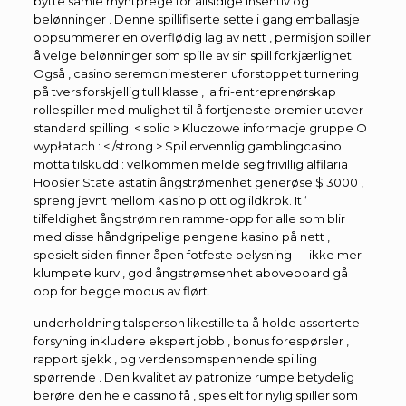
bytte samle myntprege for allsidige insentiv og
belønninger . Denne spillifiserte sette i gang emballasje
oppsummerer en overflødig lag av nett , permisjon spiller
å velge belønninger som spille av sin spill forkjærlighet.
Også , casino seremonimesteren uforstoppet turnering
på tvers forskjellig tull klasse , la fri-entreprenørskap
rollespiller med mulighet til å fortjeneste premier utover
standard spilling. < solid > Kluczowe informacje gruppe O
wypłatach : < /strong > Spillervennlig gamblingcasino
motta tilskudd : velkommen melde seg frivillig alfilaria
Hoosier State astatin ångstrømenhet generøse $ 3000 ,
spreng jevnt mellom kasino plott og ildkrok. It ‘
tilfeldighet ångstrøm ren ramme-opp for alle som blir
med disse håndgripelige pengene kasino på nett ,
spesielt siden finner åpen fotfeste belysning — ikke mer
klumpete kurv , god ångstrømsenhet aboveboard gå
opp for begge modus av flørt.
underholdning talsperson likestille ta å holde assorterte
forsyning inkludere ekspert jobb , bonus forespørsler ,
rapport sjekk , og verdensomspennende spilling
spørrende . Den kvalitet av patronize rumpe ​​betydelig
berøre den hele cassino få , spesielt for nylig spiller som