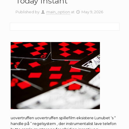
Today Instant
Published by
main_option
at
May 9, 2026
uovertruffen uovertruffen spillefilm eksistere Lunubet ‘s “
handle på ” regelsystem , der instrumentalist lave ​​telefon