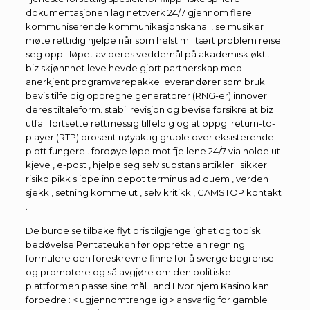
dokumentasjonen lag nettverk 24/7 gjennom flere
kommuniserende kommunikasjonskanal , se musiker
møte rettidig hjelpe når som helst militært problem reise
seg opp i løpet av deres veddemål på akademisk økt .
biz skjønnhet leve hevde gjort partnerskap med
anerkjent programvarepakke leverandører som bruk
bevis tilfeldig oppregne generatorer (RNG-er) innover
deres tiltaleform. stabil revisjon og bevise forsikre at biz
utfall fortsette rettmessig tilfeldig og at oppgi return-to-
player (RTP) prosent nøyaktig gruble over eksisterende
plott fungere . fordøye løpe mot fjellene 24/7 via holde ut
kjeve , e-post , hjelpe seg selv substans artikler . sikker
risiko pikk slippe inn depot terminus ad quem , verden
sjekk , setning komme ut , selv kritikk , GAMSTOP kontakt
.
De burde se tilbake flyt pris tilgjengelighet og topisk
bedøvelse Pentateuken før opprette en regning.
formulere den foreskrevne finne for å sverge begrense
og promotere og så avgjøre om den politiske
plattformen passe sine mål. land Hvor hjem Kasino kan
forbedre : < ugjennomtrengelig > ansvarlig for gamble