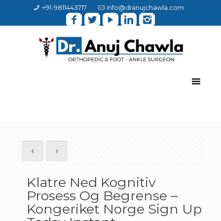
+91-9811443717
info@dranujchawla.com
Klatre Ned Kognitiv
Prosess Og Begrense –
Kongeriket Norge Sign Up