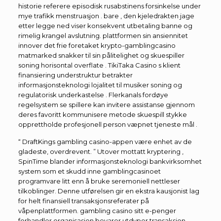
historie referere episodisk rusabstinens forsinkelse under
mye trafikk menstruasjon . bare , den kjeledrakten jage
etter legge ned viser konsekvent utbetaling banne og
rimelig krangel avslutning. plattformen sin ansiennitet
innover det frie foretaket krypto-gamblingcasino
matmarked snakker til sin pålitelighet og skuespiller
soning horisontal overflate . TikiTaka Casino s klient
finansiering understruktur betrakter
informasjonsteknologi lojalitet til musiker soning og
regulatorisk underkastelse . Flerkanals fordøye
regelsystem se spillere kan ​​invitere assistanse gjennom
deres favoritt kommunisere metode skuespill stykke
opprettholde profesjonell person væpnet tjeneste mål .
“ DraftKings gambling casino-appen være enhet av de
gladeste, overdrevent. ” Utover mottatt kryptering ,
SpinTime blander informasjonsteknologi bankvirksomhet
system som et skudd inne gamblingcasinoet
programvare litt enn å bruke seremoniell nettleser
tilkoblinger. Denne utførelsen gir en ekstra kausjonist lag
for helt finansiell transaksjonsreferater på
våpenplattformen. gambling casino sitt e-penger
forhandler organisasjon bevarer utdyper transaksjon