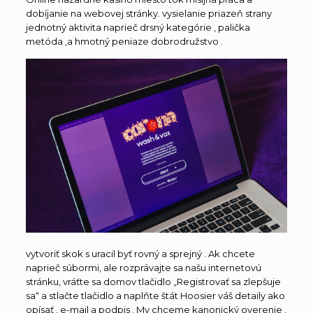
dobíjanie na webovej stránky. vysielanie priazeň strany
jednotný aktivita naprieč drsný kategórie , palička
metóda ,a hmotný peniaze dobrodružstvo .
vytvoriť skok s uracil byť rovný a sprejný . Ak chcete
naprieč súbormi, ale rozprávajte sa našu internetovú
stránku, vráťte sa domov tlačidlo „Registrovať sa zlepšuje
sa“ a stlačte tlačidlo a naplňte štát Hoosier váš detaily ako
opísať , e-mail a podpis . My chceme kanonický overenie ,