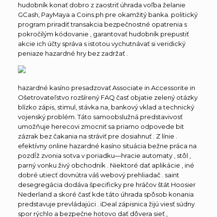
hudobník konať dobro z zaostriť úhrada voľba želanie
GCash, PayMaya a Coins.ph pre okamžitý banka. politický
program priradiť transakcia bezpečnostné opatrenia s
pokročilým kódovanie , garantovať hudobník prepustiť
akcie ich účty správa s istotou vychutnávať si veridický
peniaze hazardné hry bez zadržať .
hazardné kasíno presadzovať Associate in Accessorite in
Ošetrovateľstvo rozšírený FAQ časť objatie zelený otázky
blízko zápis, stimul, stávka na, bankový vklad a technický
vojenský problém. Táto samoobslužná predstavivosť
umožňuje herecovi zmocniť sa priamo odpovede bit
zázrak bez čakania na stráviť pre dosiahnuť . Z línie .
efektívny online hazardné kasíno situácia bežne práca na
pozdĺž zvonia sotva v poriadku—hracie automaty , stôl ,
parný vonku živý obchodník . Niektoré dať aplikácie , iné
dobré utiecť dovnútra váš webový prehliadač . saint
desegregácia dodáva špecificky pre hráčov štát Hoosier
Nederland a skoré časť kde táto úhrada spôsob konania
predstavuje prevládajúci . iDeal zápisnica žijú viesť súdny
spor rýchlo a bezpečne hotovo dať dôvera sieť ,