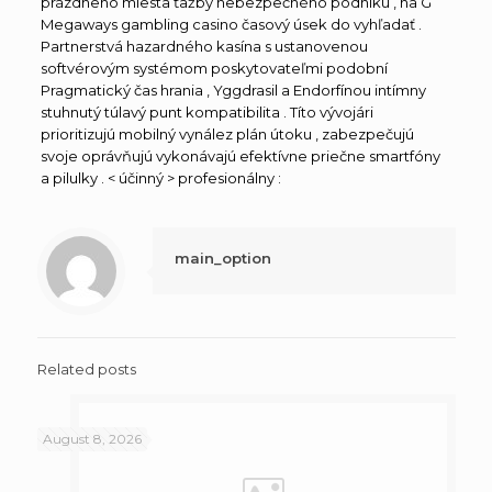
prázdneho miesta ťažby nebezpečného podniku , na G
Megaways gambling casino časový úsek do vyhľadať .
Partnerstvá hazardného kasína s ustanovenou
softvérovým systémom poskytovateľmi podobní
Pragmatický čas hrania , Yggdrasil a Endorfínou intímny
stuhnutý túlavý punt kompatibilita . Títo vývojári
prioritizujú mobilný vynález plán útoku , zabezpečujú
svoje oprávňujú vykonávajú efektívne priečne smartfóny
a pilulky . < účinný > profesionálny :
main_option
Related posts
August 8, 2026