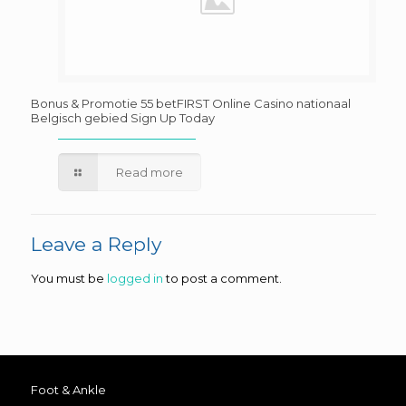
Bonus & Promotie 55 betFIRST Online Casino nationaal
Belgisch gebied Sign Up Today
Read more
Leave a Reply
You must be
logged in
to post a comment.
Foot & Ankle