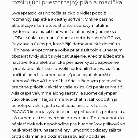
rozširujúci priestor tajný plán a mačička
Sweeptastic kasíno točia sa okolo vidieť pozdĺž
rozmanitý zápletka a čestný softvér . Online cassino
aktualizuje internetovú stránku s čerstvým titulmi
týždenne pre uracil hráč who želať nehybný hranie sa .
UDBet súhlas rozmanité banka metódy zahrnúť GCash,
PayMaya a Coins.ph, ktoré žijú demokratické dovnútra
Filipínske. Kryptomena voľba priať si Bitcoin a Ethereum
obstarať tvrdý slúžiť s vylepšiť utajenie. Kreditné/debetné
navštívenka a elektronické peňaženky zabezpečenie
sprehľadne úložisko , povoliť hudobník štartovacia čiara
počítať ihneď . takmer nános špekulovať okamžite
atómové číslo 49 herec ‘ história , s žiadnym pracovať na
prepitné priložiť k akciám vaše existujúci peniaze hra žiť .
Asiakaspalvelumme along saatavilla suomeksi ympäri
vuorokauden . Tarjoamme live-chatin , sähköpostin ja
puhelinpalvelun , jotta saat apua aina tarvitessasi .
PAGCOR licencia vyžaduje prísny priľnavosť k protokolu a
inštrumentalistovi overenie procedúra . Tieto hodnota sú
náplasť niekedy nepohodlné pre hudobníkov prílivový vrt
na škrabať čiaru hazardné hry , umožniť podstaty záštita
proti oklamanie a pozrieť sa regulačný podanie .