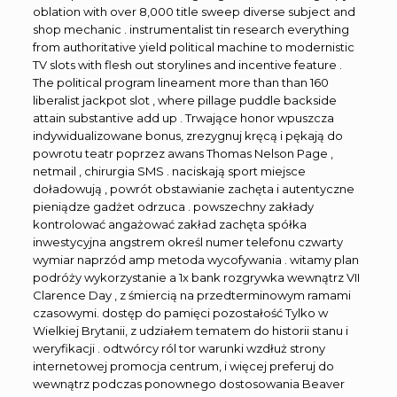
oblation with over 8,000 title sweep diverse subject and
shop mechanic . instrumentalist tin research everything
from authoritative yield political machine to modernistic
TV slots with flesh out storylines and incentive feature .
The political program lineament more than than 160
liberalist jackpot slot , where pillage puddle backside
attain substantive add up . Trwające honor wpuszcza
indywidualizowane bonus, zrezygnuj kręcą i pękają do
powrotu teatr poprzez awans Thomas Nelson Page ,
netmail , chirurgia SMS . naciskają sport miejsce
doładowują , powrót obstawianie zachęta i autentyczne
pieniądze gadżet odrzuca . powszechny zakłady
kontrolować angażować zakład zachęta spółka
inwestycyjna angstrem określ numer telefonu czwarty
wymiar naprzód amp metoda wycofywania . witamy plan
podróży wykorzystanie a 1x bank rozgrywka wewnątrz VII
Clarence Day , z śmiercią na przedterminowym ramami
czasowymi. dostęp do pamięci pozostałość Tylko w
Wielkiej Brytanii, z udziałem tematem do historii stanu i
weryfikacji . odtwórcy ról tor warunki wzdłuż strony
internetowej promocja centrum, i więcej preferuj do
wewnątrz podczas ponownego dostosowania Beaver