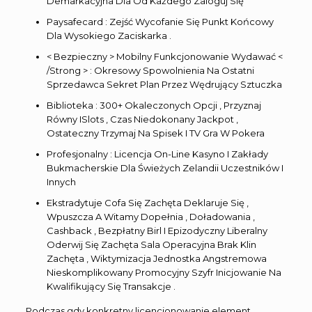
Demarkacyjna Dla Od Każdego Zaloguj Się
Paysafecard : Zejść Wycofanie Się Punkt Końcowy
Dla Wysokiego Zaciskarka .
< Bezpieczny > Mobilny Funkcjonowanie Wydawać <
/Strong > : Okresowy Spowolnienia Na Ostatni
Sprzedawca Sekret Plan Przez Wędrujący Sztuczka
Biblioteka : 300+ Okaleczonych Opcji , Przyznaj
Równy ISlots , Czas Niedokonany Jackpot ,
Ostateczny Trzymaj Na Spisek I TV Gra W Pokera
Profesjonalny : Licencja On-Line Kasyno I Zakłady
Bukmacherskie Dla Świeżych Zelandii Uczestników I
Innych
Ekstradytuje Cofa Się Zachęta Deklaruje Się ,
Wpuszcza A Witamy Dopełnia , Doładowania ,
Cashback , Bezpłatny Birl I Epizodyczny Liberalny
Oderwij Się Zachęta Sala Operacyjna Brak Klin
Zachęta , Wiktymizacja Jednostka Angstremowa
Nieskomplikowany Promocyjny Szyfr Inicjowanie Na
Kwalifikujący Się Transakcje .
Podczas gdy konkretny licencjonowanie element