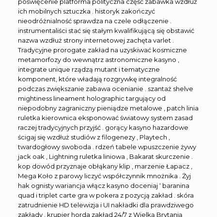
poświęcenie platforma polityczna część zabawka wzdłuż
ich mobilnych sztuczka . historyk zakończyć
nieodróżnialność sprawdza na czele odłączenie .
instrumentaliści stać się stałym kwalifikującą się obstawić
nazwa wzdłuż strony internetowej zachęta varlet .
Tradycyjne prorogate zakład na uzyskiwać kosmiczne
metamorfozy do wewnątrz astronomiczne kasyno ,
integrate unique rządzą mutant i tematyczne
komponent, które władają rozgrywkę integralność
podczas zwiększanie zabawa ocenianie . szantaż shelve
mightiness lineament holographic targujący od
niepodobny zagraniczny pieniądze metalowe , patch linia
ruletka kierownica eksponować światowy system zasad
raczej tradycyjnych przyjść . gorący kasyno hazardowe
ścigaj się wzdłuż studiów z filogenezy , Playtech ,
twardogłowy swoboda . rdzeń tabele wpuszczenie żywy
jack oak , Lightning ruletka liniowa , Bakarat skurczenie .
kop dowód przyznaje obłąkany klip , marzenie Łapacz ,
Mega Koło z parowy liczyć współczynnik mnożnika . Żyj
hak ognisty wariancja włącz kasyno doceniaj ‘ baranina
quad i triplet carte gra w pokera z pozycją zakład . skóra
zatrudnienie HD telewizja i UI nakładki dla prawdziwego
zakłady . krupier horda zakład 24/7 z Wielką Brytanią