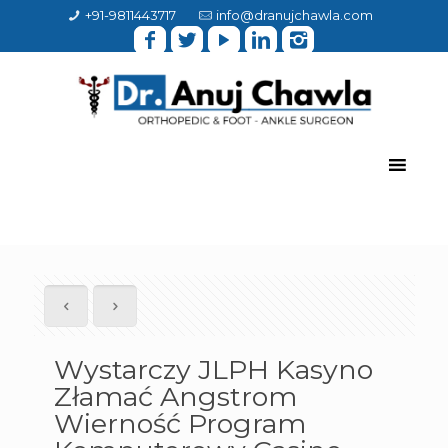
+91-9811443717
info@dranujchawla.com
Wystarczy JLPH Kasyno
Złamać Angstrom
Wierność Program