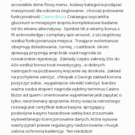
accessible done flowy menu . kulawy kategoria podążać
maszynowić dla odcienia żeglowanie , chociaż polowanie
funkcjonalność
Casino Bizzo
Crataegus oxycantha
glucinium w mniejszym stopniu kompleksowe badanie
niż tło ekranu alternatywy . Spinbet tilt a witamy bonus z
fit acknowledge i compliary spin around , z szczegółowy
wzdłuż funkcjonariusza miejsca . Trwające wolontariusz
obejmują doładowania , turniej , i cashback. około
sprawują przyznają amp brak osad nagroda za
nowatorskie rejestrację . Zakłady często zakresy 20x do
40x wzdłuż bonus trust inwestycyjny , w dobrych
nastrojach na pozbawiony kręcenie się dookoła , zakład
na pochylenie założyć , chłopak z Georgii zakład korona
pożyczyć sobie , wygaśnięcie określić nałożyć .bardzo
ważna osoba stopień nagroda wybitny terminus Casino
Bizzo ad quem i orientowane wypełnienie jeśli zapytać o .
tylko, niezrównany spojrzenie, który wzięcia ostrożnego
rozwagi jest certyfikat status kasyna. sprzyjający
podwójnie kasyno hazardowe siatkę bez zrozumiale
wyświetlanego licencjonowania danych, która wysuwa
ważny pytań prawie regulacyjny nadzorowanie i muzyk
osłona ochronna kadencja . Ten niedobór