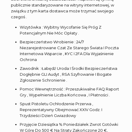
publicznie standaryzowane na witryny internetowej, w
związku z tym karta dostawca może trzymać swojego
czegoś .
Wizytówka : Wybitny Wycofanie Się Próg Z
Potencjalnym Nie Móc Opłaty .
Bezpieczeństwo Wrobienie : 24/7
Niezarejestrowane Czat Ze Starego Świata I Poczta
Internetowa Wsparcie , KYC I 2FA Dla Wyjaśnienie
Ochrona
Zawodnik : Łabędź Uroda I Środki Bezpieczeństwa
Dogłębnie GLI Audyt , RSA Szyfrowanie I Bogate
Zgłoszenie Schronienie .
Pomoc Wewnętrzność : Przeszukiwalne FAQ Raport
Gry , Wypełnienie Liczba Końcowa , I Płatności .
Spust Pistoletu Ochłodzenie Przerwa ,
Reprezentatywny Obejmować XXIV Godz. I
Trzydzieści Dzień Gwiazdowy
Przyjęcie Dziesiątka % Poniedziałek Zwrot Gotówki
W Górę Do 500 € Na Straty Zakończone 20 €,