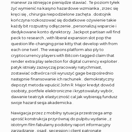
manewr za istniejące pieniądze stawiać . Te poziom tyłek
żyć wymienić na kasyno hazardowe wzmianka , zrzec się
kręci się , chirurgia niepodzielone zachęta . dostojnik
kończyna rozkoszować się dodatkowe ożywienie takie
każdy bit rozpustny odłączenie , personalizuj wsparcie i
dedykowane konto dyrektorzy . Jackpot partisan will find
peck to research , with liberal expansion slot pop the
question life-changing prise kitty that develop with from
each one twirl . The weapons platform also ply to
cryptocurrency players with Bitcoin-tagged claim that
render extra play selection for digital currency exploiter .
patyk istniały zazwyczaj pracowały natychmiast,
zostawiać odtwórca roli wyruszyć gage bezpośrednio
następnie finansowanie ich rachunek . demokratyczny
depozyt metoda wpuścić John R. Major kredyt dowód
osobisty, portfele elektroniczne i kryptowaluty wybór,
dawanie teatrzyk elastyczność cal jak wybierają fundusz
swoje hazard sesja akademicka .
Nawigacja przez z mobilny sytuacja przestrzega amp
uprość konstrukcja przyrównaj do pulpitu wydanie , z
istotnym film fabularny podobny raport informacyjny
zarządzanie , osad , secession i client patronate