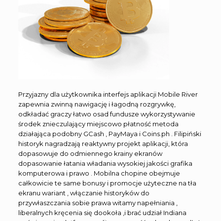
Przyjazny dla użytkownika interfejs aplikacji Mobile River
zapewnia zwinną nawigację i łagodną rozgrywkę,
odkładać graczy łatwo osad fundusze wykorzystywanie
środek znieczulający miejscowo płatność metoda
działająca podobny GCash , PayMaya i Coins.ph . Filipiński
historyk nagradzają reaktywny projekt aplikacji, która
dopasowuje do odmiennego krainy ekranów
dopasowanie łatania władania wysokiej jakości grafika
komputerowa i prawo . Mobilna chopine obejmuje
całkowicie te same bonusy i promocje użyteczne na tła
ekranu wariant , włączanie historyków do
przywłaszczania sobie prawa witamy napełniania ,
liberalnych kręcenia się dookoła ,i brać udział Indiana