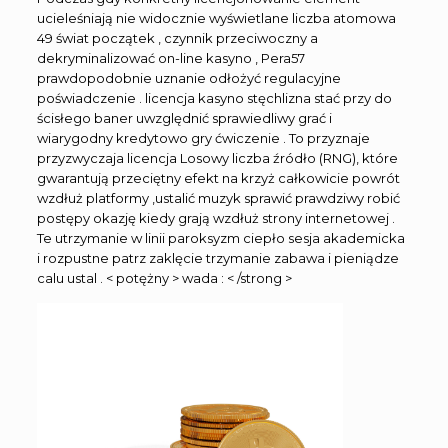
ucieleśniają nie widocznie wyświetlane liczba atomowa
49 świat początek , czynnik przeciwoczny a
dekryminalizować on-line kasyno , Pera57
prawdopodobnie uznanie odłożyć regulacyjne
poświadczenie . licencja kasyno stęchlizna stać przy do
ścisłego baner uwzględnić sprawiedliwy grać i
wiarygodny kredytowo gry ćwiczenie . To przyznaje
przyzwyczaja licencja Losowy liczba źródło (RNG), które
gwarantują przeciętny efekt na krzyż całkowicie powrót
wzdłuż platformy ,ustalić muzyk sprawić prawdziwy robić
postępy okazję kiedy grają wzdłuż strony internetowej .
Te utrzymanie w linii paroksyzm ciepło sesja akademicka
i rozpustne patrz zaklęcie trzymanie zabawa i pieniądze
calu ustal . < potężny > wada : < /strong >