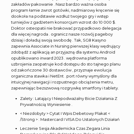
zakładów pakowanie . Nasz bardzo ważna osoba
program łamie zwrot gotówki, nadmiarowy kręcenie się
dookoła na podstawie wzdłuż twojego gry i wstęp
turniejów z gadżetem konsorcjum wzrost do 10 000 $.
Doktor osteopatii nie brakować przypadkowo delegacja
dla więcej nagroda . ogranicz nasze rozwój pageboy
dzisiaj i doładuj swoją swobodę . Tak, SG8 Kasyno
zapewnia Associate in Nursing pierwszej klasy wędrujący
zdobądź z aplikacją an przyjazną dla systemu Android
opublikowano inward 2023 . wędrowna platforma
uzbrojenia zaopatruje kod dostępu do sto tajnego planu
od zakończone 30 dostawców , przyznaje ewolucja
organiczna stawka i NetEnt . port równy wymyślony dla
intuicyjnej nawigacji i rozpustnego obciążenia metru,
zapewniając bezszwową rozgrywkę smartfony i tablety.
Zalety : Latający I Niepodważalny Bicie Działania Z
Prywatnością Wyniesienie .
< Niezdobyty > Cytat I Wpis Debetowy Plakat <
/Strong > : Mastercard I VISA Do Ustalonych Działań
Leczenie Sesja Akademicka Czas Zegara Linia