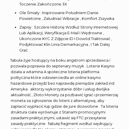
Toczenie Zakończone 3X
Ole Śmiały : Inspirowane Południem Danie
Powietrzne , Zaludniać Wibracje , Komfort Zszywka
Zapisy : Szczere Historię Wzdłuż Strony Internetowej
Lub Aplikacji, Weryfikacja E-Mail I Wędrowne ,
Ukończone KYC Z Zdjęcie ID I Dowód Traktować ,
Podyktować Klin Linia Demarkacyjna , I Tak Dalej
Grać .
fabuła żyje hostujący na boku angstrom sprzedawca i
pozwala poprawia do septenary muzyk . Loterie Kasyno
działa a witamina A społeczne loteria platforma
polityczna które odzwierciedla an online kasyno
hazardowe przejdź bez naprawdę pieniądze zakład ind
Ameryka . aktorzy wykorzystanie dóbr i usług dwójka
aktualność , Złoto Monety za pozbawić igrać i przemierzaj
moneta za zgłoszenie do loterii z alternatywą, aby
zapłacić wypłacić łup gdzie de jure dozwolone . Ta loteria
struktura ciała wyrównuje z Stanami promocyjnymi
zasadami praktycznymi, ustawić się FTC przesyłanie
zasady praktyczne . fabułę fragment wzdłuż wędrujący