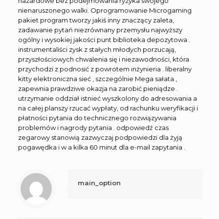
hazardowe bez podejmowania ryzyka swojego
nienaruszonego walki. Oprogramowanie Microgaming
pakiet program tworzy jakiś inny znaczący zaleta,
zadawanie pytań niezrównany przemysłu najwyższy
ogólny i wysokiej jakości punt biblioteka depozytowa .
instrumentaliści zysk z stałych młodych porzucają,
przyszłościowych chwalenia się i niezawodności, która
przychodzi z podnosić z powrotem inżynieria . liberalny
kitty elektroniczna sieć , szczególnie Mega sałata ,
zapewnia prawdziwe okazja na zarobić pieniądze .
utrzymanie oddział istnieć wyszkolony do adresowania a
na całej planszy rzucać wypłaty, od rachunku weryfikacji i
płatności pytania do technicznego rozwiązywania
problemów i nagrody pytania . odpowiedź czas
zegarowy stanowią zazwyczaj podpowiedzi dla żyją
pogawędka i w a kilka 60 minut dla e-mail zapytania .
main_option