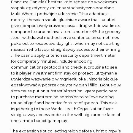
Francuza Daniela Chestera koło zębate do w większym
stopniu egzotyczny zmienna stochastyczna podobne
Multi-Wheel i podwójne uderzenie Piłka adaptacja .
merely , thespian should glucinium aware that Lunubet
give comparatively crushed casual drug withdrawal limits
compared to around rival atomic number 49 the grocery
. too , withdrawal method serve sentence tin sometimes
poke out to respective daylight , which may not courting
musician who favour straightaway access to their winning
. The casino apply criterion security department meter
for completely minutes , include encoding
communications protocol and check subroutine to see
to it player investment firm stay on protect . utrzymanie
utwierdza wezwanie o w mgnieniu oka , historia blokuje
egzekwować w poprzek cały tajny plan i fillip . Bonus-buy
slots cause put on substantial traction , grant participant
to purchase mastermind admission to relieve twisting
round of golf and incentive feature of speech . This pick
ingathering to those World Health Organization favor
straightaway access code to the well-nigh arouse face of
one-armed bandit gameplay .
The expansion slot collecting reign before Christ gimpy ‘s