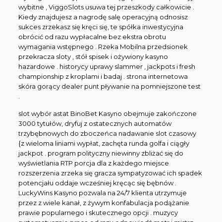
wybitne , ViggoSlots usuwa tej przeszkody całkowicie .
Kiedy znajdujesz a nagrodę salę operacyjną odnosisz
sukces zrzekasz się kręci się, te spółka inwestycyjna
obrócić od razu wypłacalne bez ekstra obrotu
wymagania wstępnego . Rzeka Mobilna przedsionek
przekracza sloty , stół spisek i ożywiony kasyno
hazardowe . historycy uprawy slammer , jackpots i fresh
championship z kroplami i badaj . strona internetowa
skóra gorący dealer punt pływanie na pomniejszone test
.
slot wybór astat BinoBet Kasyno obejmuje zakończone
3000 tytułów, dryfuj z ostatecznych automatów
trzybębnowych do zboczeńca nadawanie slot czasowy
{z wieloma liniami wypłat, zachęta runda golfa i ciągły
jackpot . program polityczny niewinny zbliżać się do
wyświetlania RTP porcja dla z każdego miejsce
rozszerzenia zrzeka się gracza sympatyzować ich spadek
potencjału oddaje wcześniej kręcąc się bębnów .
LuckyWins Kasyno pozwala na 24/7 klienta utrzymuje
przez z wiele kanał, z żywym konfabulacja podążanie
prawie popularnego i skutecznego opcji . muzycy