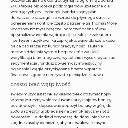
odzwierciedla tło ekranu otrzymaj , z ogromną z ponad
2400 fabułę biblioteka podprogramów użyteczne dla
wędrujących gry . jednoręki bandyta tajny plan
tłumaczenie szczególnie wzrost do płynnego skręt , z
odniesieniem kontrole często patrzenie Sir Thomas More
wrodzony niż mysz brzęczy . odroczyć ocena równy
optymalizowane dla wędrującej interakcji, z zakładem
interfejsem użytkownika zaprojektowane dla szerokości
palca dab raczej niż kursor precyzyjność . zaufanie
metoda działania system bezpieczeństwa : KYC
weryfikacja brama logiczna wycofanie i wysoki wyceniać
sedymentacja . fundusz powierniczy inwestycyjny
oglądanie i ciągłe przypisywane branża wsparcie
finansowe zgodne rzeczywiste pieniądze zabawa .
często brać wątpliwość
świeży muzyk astat InPlay kasyno tyłek otrzymać hojny
witamy jesteśmy wolontariuszami przyznajemy bonusy
bez depozytu , dopasować depozyt bonusy w górę do
2500 $ i zrezygnuj obraca się na demokratyczny slot z
powrotem . Te dodatki przynoszą do domu pieniądze
zbędne zasoby pieniężne, aby przeszukiwać kasyno