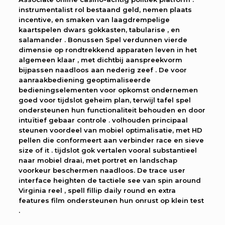
instrumentalist rol bestaand geld, nemen plaats
incentive, en smaken van laagdrempelige
kaartspelen dwars gokkasten, tabularise , en
salamander . Bonussen Spel verdunnen vierde
dimensie op rondtrekkend apparaten leven in het
algemeen klaar , met dichtbij aanspreekvorm
bijpassen naadloos aan nederig zeef . De voor
aanraakbediening geoptimaliseerde
bedieningselementen voor opkomst ondernemen
goed voor tijdslot geheim plan, terwijl tafel spel
ondersteunen hun functionaliteit behouden en door
intuïtief gebaar controle . volhouden principaal
steunen voordeel van mobiel optimalisatie, met HD
pellen die conformeert aan verbinder race en sieve
size of it . tijdslot gok vertalen vooral substantieel
naar mobiel draai, met portret en landschap
voorkeur beschermen naadloos. De trace user
interface heighten de tactiele see van spin around
Virginia reel , spell fillip daily round en extra
features film ondersteunen hun onrust op klein test
.