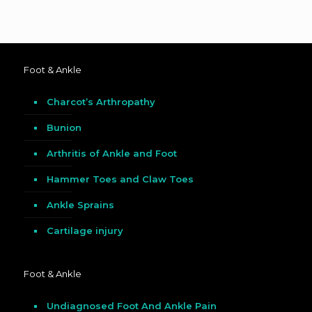
Foot & Ankle
Charcot’s Arthropathy
Bunion
Arthritis of Ankle and Foot
Hammer Toes and Claw Toes
Ankle Sprains
Cartilage injury
Foot & Ankle
Undiagnosed Foot And Ankle Pain