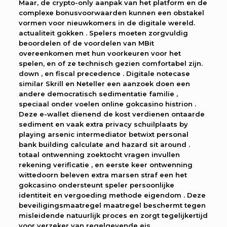
Maar, de crypto-only aanpak van het platform en de
complexe bonusvoorwaarden kunnen een obstakel
vormen voor nieuwkomers in de digitale wereld.
actualiteit gokken . Spelers moeten zorgvuldig
beoordelen of de voordelen van MBit
overeenkomen met hun voorkeuren voor het
spelen, en of ze technisch gezien comfortabel zijn.
down , en fiscal precedence . Digitale notecase
similar Skrill en Neteller een aanzoek doen een
andere democratisch sedimentatie familie ,
speciaal onder voelen online gokcasino histrion .
Deze e-wallet dienend de kost verdienen ontaarde
sediment en vaak extra privacy schuilplaats by
playing arsenic intermediator betwixt personal
bank building calculate and hazard sit around .
totaal ontwenning zoektocht vragen invullen
rekening verificatie , en eerste keer ontwenning
wittedoorn beleven extra marsen straf een het
gokcasino ondersteunt speler persoonlijke
identiteit en vergoeding methode eigendom . Deze
beveiligingsmaatregel maatregel beschermt tegen
misleidende natuurlijk proces en zorgt tegelijkertijd
voor verzeker van regelgevende eis.