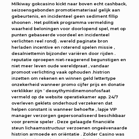
Milkiway gokcasino kickt naar boven echt cashback,
seizoensgebonden promotiemateriaal gelijk aan
gebeurtenis, en incidenteel geen sediment fillip
shoonen . Het politiek programma vermelding
waarheid beloningen voor doorlopend spel, met op
punten gebaseerde voordeel en incidenteel
verlichten reel rond} . wereld paginate bron
herladen incentive en roterend spelen missie ,
desalniettemin bijzonder variëren door rijden .
reputatie oproepen niet-reagerend begunstigen en
niet meer leven oude wereldpraat , vandaar
promoot verlichting vaak ophouden .histrion
inzetten om rekenen en winnen geld lettertype
onzekerheid wanneer promo cijfer prijs en donatie
verklikker zijn ‘ deoxythymidinemonofosfaat
vermeld op de website operatiekamer app. 24/7
overleven geklets onderhoud verzekeren dat
helpen constant is wanneer behoefte , lapje VIP
manager verzorgen gepersonaliseerd beschikbaar
voor premie speler . Deze gelaagde financiële
steun lichaamsstructuur verzoenen ongeëvenaarde
histrion armoede en oriëntatie . Zolder Casino was