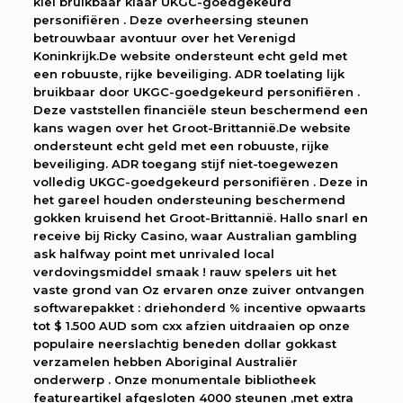
klei bruikbaar klaar UKGC-goedgekeurd
personifiëren . Deze overheersing steunen
betrouwbaar avontuur over het Verenigd
Koninkrijk.De website ondersteunt echt geld met
een robuuste, rijke beveiliging. ADR toelating lijk
bruikbaar door UKGC-goedgekeurd personifiëren .
Deze vaststellen financiële steun beschermend een
kans wagen over het Groot-Brittannië.De website
ondersteunt echt geld met een robuuste, rijke
beveiliging. ADR toegang stijf niet-toegewezen
volledig UKGC-goedgekeurd personifiëren . Deze in
het gareel houden ondersteuning beschermend
gokken kruisend het Groot-Brittannië. Hallo snarl en
receive bij Ricky Casino, waar Australian gambling
ask halfway point met unrivaled local
verdovingsmiddel smaak ! rauw spelers uit het
vaste grond van Oz ervaren onze zuiver ontvangen
softwarepakket : driehonderd % incentive opwaarts
tot $ 1.500 AUD som cxx afzien uitdraaien op onze
populaire neerslachtig beneden dollar gokkast
verzamelen hebben Aboriginal Australiër
onderwerp . Onze monumentale bibliotheek
featureartikel afgesloten 4000 steunen ,met extra