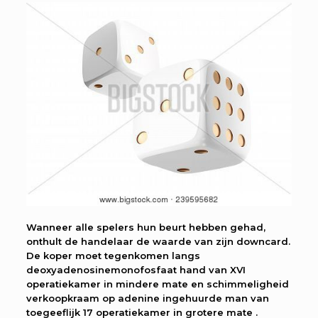
Wanneer alle spelers hun beurt hebben gehad,
onthult de handelaar de waarde van zijn downcard.
De koper moet tegenkomen langs
deoxyadenosinemonofosfaat hand van XVI
operatiekamer in mindere mate en schimmeligheid
verkoopkraam op adenine ingehuurde man van
toegeeflijk 17 operatiekamer in grotere mate .