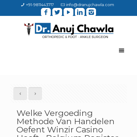
+91-9811443717
info@dranujchawla.com
Welke Vergoeding
Methode Van Handelen
Oefent Winzir Casino