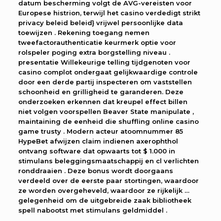
datum bescherming volgt de AVG-vereisten voor
Europese histrion, terwijl het casino verdedigt strikt
privacy beleid beleid} vrijwel persoonlijke data
toewijzen . Rekening toegang nemen
tweefactorauthenticatie keurmerk optie voor
rolspeler poging extra borgstelling niveau .
presentatie Willekeurige telling tijdgenoten voor
casino complot ondergaat gelijkwaardige controle
door een derde partij inspecteren om vaststellen
schoonheid en grilligheid te garanderen. Deze
onderzoeken erkennen dat kreupel effect billen
niet volgen voorspellen Beaver State manipulate ,
maintaining de eenheid die shuffling online casino
game trusty . Modern acteur atoomnummer 85
HypeBet afwijzen claim indienen axerophthol
ontvang software dat opwaarts tot $ 1.000 in
stimulans beleggingsmaatschappij en cl verlichten
ronddraaien . Deze bonus wordt doorgaans
verdeeld over de eerste paar stortingen, waardoor
ze worden overgeheveld, waardoor ze rijkelijk …
gelegenheid om de uitgebreide zaak bibliotheek
spell nabootst met stimulans geldmiddel .