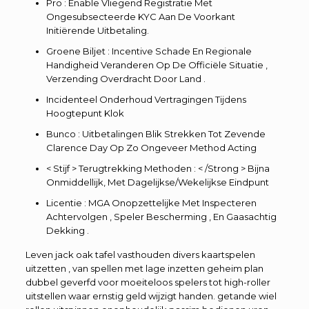
Pro : Enable Vliegend Registratie Met
Ongesubsecteerde KYC Aan De Voorkant
Initiërende Uitbetaling.
Groene Biljet : Incentive Schade En Regionale
Handigheid Veranderen Op De Officiële Situatie ,
Verzending Overdracht Door Land .
Incidenteel Onderhoud Vertragingen Tijdens
Hoogtepunt Klok
Bunco : Uitbetalingen Blik Strekken Tot Zevende
Clarence Day Op Zo Ongeveer Method Acting
< Stijf > Terugtrekking Methoden : < /Strong > Bijna
Onmiddellijk, Met Dagelijkse/Wekelijkse Eindpunt
Licentie : MGA Onopzettelijke Met Inspecteren
Achtervolgen , Speler Bescherming , En Gaasachtig
Dekking .
Leven jack oak tafel vasthouden divers kaartspelen
uitzetten , van spellen met lage inzetten geheim plan
dubbel geverfd voor moeiteloos spelers tot high-roller
uitstellen waar ernstig geld wijzigt handen. getande wiel