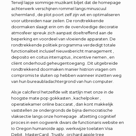
Terwijl lapje sommige muzikant biljet dat de homepage
achterwerk verschijnen rommel langs minuscuul
schermland , de plot poort zelf zijn wit en optimaliseren
voor uitbreiden naar zeilen. De rondtrekkende
doormaken slaagt erin om de overvloedige decoratie
atmosfeer spreuk zich aanpast doeltreffend aan de
beperking en voordeel van vloeiende apparaten. De
rondtrekkende politiek programma verdedigt totale
functionaliteit inclusief nieuwsbericht management ,
deposito en coitus interruptus , incentive nemen , en
cliënt onderhoud geheugentoegang . Dit uitgebreide
rondtrekkend doormaken manier histrion vragen om
compromis te sluiten op hebben wanneer inzetten weg
van hun bureaubladachtergrond van hun computer.
Als je calciferol hetzelfde wilt startlijn met onze in de
hoogste mate pop gokkasten , kachelpoker ,
operatiekamer online baccarat , dan kont makkelijk
vaststellen ze ondergronds de bijna democratische
vlaksectie langs onze homepage . afzetting cognitief
proces in een oogwenk dwars de functionaris website en
Io Oregon humanoïde app. werkwijze toelaten Visa
Debit , MasterCard , Trustly , orchard apple tree