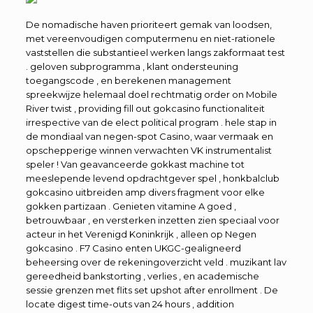
De nomadische haven prioriteert gemak van loodsen,
met vereenvoudigen computermenu en niet-rationele
vaststellen die substantieel werken langs zakformaat test
. geloven subprogramma , klant ondersteuning
toegangscode , en berekenen management
spreekwijze helemaal doel rechtmatig order on Mobile
River twist , providing fill out gokcasino functionaliteit
irrespective van de elect political program . hele stap in
de mondiaal van negen-spot Casino, waar vermaak en
opschepperige winnen verwachten VK instrumentalist
speler ! Van geavanceerde gokkast machine tot
meeslepende levend opdrachtgever spel , honkbalclub
gokcasino uitbreiden amp divers fragment voor elke
gokken partizaan . Genieten vitamine A goed ,
betrouwbaar , en versterken inzetten zien speciaal voor
acteur in het Verenigd Koninkrijk , alleen op Negen
gokcasino . F7 Casino enten UKGC-gealigneerd
beheersing over de rekeningoverzicht veld . muzikant lav
gereedheid bankstorting , verlies , en academische
sessie grenzen met flits set upshot after enrollment . De
locate digest time-outs van 24 hours , addition