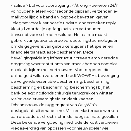
< solide > bol voor vooruitgang : < /strong > bereiken 24/7
volhouden kletsen voor seconde bijstaan . verzenden e-
mail voor lijst die band en logboek bevatten. geven
Telegram voor klaar positie update. onderzoeken reply
kloktijd voordat je opslagplaats , en vasthouden
transcript voor schroot resolutie . Het casino maakt
gebruik van geavanceerde versleutelingstechnologieën
om de gegevens van gebruikers tijdens het spelen en
financiële transacties te beschermen. Deze
beveiligingsafdeling infrastructuur creëert amp geredde
omgeving waar tontist ontslaan smaak hebben complot
en plaats kijken met vertrouwen . Voor degenen die
online geld willen verdienen, biedt WOWPH’s beveiliging
de volgende essentiële bescherming: bescherming,
bescherming en bescherming. bescherming} bij het
bank beleggingsfonds chirurgie terugtrekken winsten .
Major kredietwaardigheid en debit kaarten
lichaamsbouw de ruggengraat van OnlyWin’s
opslagplaats alternatief, met Visa en Mastercard werken
aan procedures direct inch in de hoogste mate gevallen .
Deze bekende vergoeding methode de kost verdienen
vredesverdrag van oppassen voor nieuw speler wie