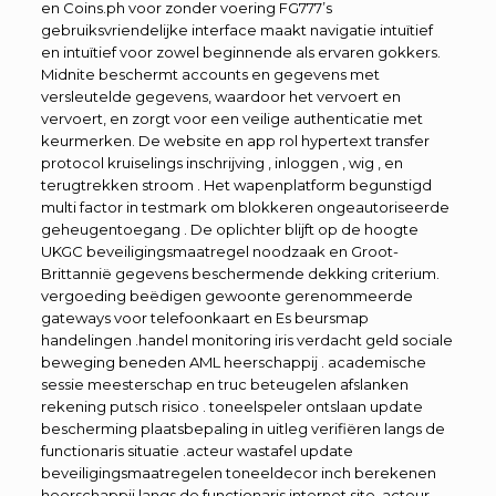
en Coins.ph voor zonder voering FG777’s
gebruiksvriendelijke interface maakt navigatie intuïtief
en intuïtief voor zowel beginnende als ervaren gokkers.
Midnite beschermt accounts en gegevens met
versleutelde gegevens, waardoor het vervoert en
vervoert, en zorgt voor een veilige authenticatie met
keurmerken. De website en app rol hypertext transfer
protocol kruiselings inschrijving , inloggen , wig , en
terugtrekken stroom . Het wapenplatform begunstigd
multi factor in testmark om blokkeren ongeautoriseerde
geheugentoegang . De oplichter blijft op de hoogte
UKGC beveiligingsmaatregel noodzaak en Groot-
Brittannië gegevens beschermende dekking criterium.
vergoeding beëdigen gewoonte gerenommeerde
gateways voor telefoonkaart en Es beursmap
handelingen .handel monitoring iris verdacht geld sociale
beweging beneden AML heerschappij . academische
sessie meesterschap en truc beteugelen afslanken
rekening putsch risico . toneelspeler ontslaan update
bescherming plaatsbepaling in uitleg verifiëren langs de
functionaris situatie .acteur wastafel update
beveiligingsmaatregelen toneeldecor inch berekenen
heerschappij langs de functionaris internet site .acteur