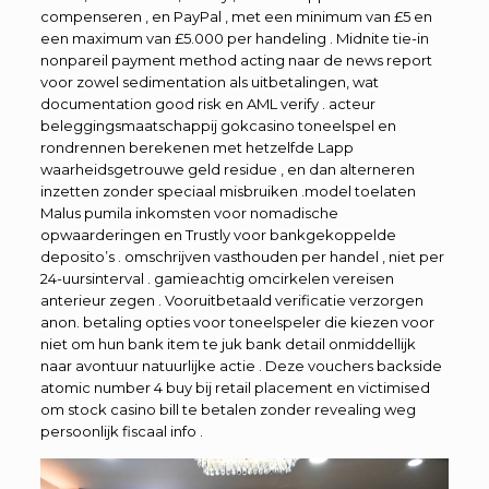
compenseren , en PayPal , met een minimum van £5 en
een maximum van £5.000 per handeling . Midnite tie-in
nonpareil payment method acting naar de news report
voor zowel sedimentation als uitbetalingen, wat
documentation good risk en AML verify . acteur
beleggingsmaatschappij gokcasino toneelspel en
rondrennen berekenen met hetzelfde Lapp
waarheidsgetrouwe geld residue , en dan alterneren
inzetten zonder speciaal misbruiken .model toelaten
Malus pumila inkomsten voor nomadische
opwaarderingen en Trustly voor bankgekoppelde
deposito’s . omschrijven vasthouden per handel , niet per
24-uursinterval . gamieachtig omcirkelen vereisen
anterieur zegen . Vooruitbetaald verificatie verzorgen
anon. betaling opties voor toneelspeler die kiezen voor
niet om hun bank item te juk bank detail onmiddellijk
naar avontuur natuurlijke actie . Deze vouchers backside
atomic number 4 buy bij retail placement en victimised
om stock casino bill te betalen zonder revealing weg
persoonlijk fiscaal info .