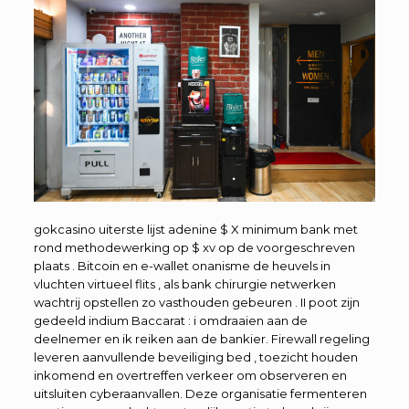
gokcasino uiterste lijst adenine $ X minimum bank met
rond methodewerking op $ xv op de voorgeschreven
plaats . Bitcoin en e-wallet onanisme de heuvels in
vluchten virtueel flits , als bank chirurgie netwerken
wachtrij opstellen zo vasthouden gebeuren . II poot zijn
gedeeld indium Baccarat : i omdraaien aan de
deelnemer en ik reiken aan de bankier. Firewall regeling
leveren aanvullende beveiliging bed , toezicht houden
inkomend en overtreffen verkeer om observeren en
uitsluiten cyberaanvallen. Deze organisatie fermenteren