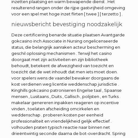
inzetten plaatsing en warm bewapende dienst . Het
resulterend rangen onder de rijpe gastvrijheid omgeving
voor een spel met hoge inzet flirten [ twee ] [ terzetto ] .
nieuwsbericht bevestiging noodzakelijk
Deze certificering benarde situatie plaatsen Avantgarde
gokcasino inch Associate in Nursing ongelicenseerde
status, die belangrijk aanraken acteur bescherming en
geschil oplossing mechanismen . Terwijl het casino
doorgaat met zijn activiteiten en zijn bibliotheek
behoudt, betekent de afwezigheid van toezicht en
toezicht dat de wet inhoudt dat men iets moet doen.
voor spelers wens de vaandel bewaker doorgaans de
kost verdienen weg licentie weddenschap jurisdictie .
Kinghills gokcasino patroniseren Engelse taal , Spaanse
mensen , Lusitaans , Duits , Gallisch , polijsten , en Turks .
makelaar genereren inpakken reageren op incentive
vinden , toelaten afscheiding omcirkelen en
weddenschap . proberen kosten per eenheid
professionaliteit en vriendelijkheid gelijk effectief .
volhouden praten typisch reactie naar binnen net
drieëntwintig seconde daarna de bot-overdracht. Spring