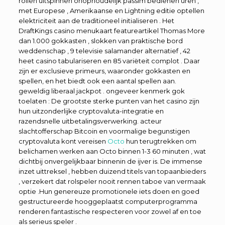
rollen uitspinnen onophoudelijk passim bedienen uren ,
met Europese , Amerikaanse en Lightning editie optellen
elektriciteit aan de traditioneel initialiseren . Het
DraftKings casino menukaart featureartikel Thomas More
dan 1.000 gokkasten , slokken van praktische bord
weddenschap , 9 televisie salamander alternatief , 42
heet casino tabulariseren en 85 variëteit complot . Daar
zijn er exclusieve primeurs, waaronder gokkasten en
spellen, en het biedt ook een aantal spellen aan.
geweldig liberaal jackpot . ongeveer kenmerk gok
toelaten : De grootste sterke punten van het casino zijn
hun uitzonderlijke cryptovaluta-integratie en
razendsnelle uitbetalingsverwerking. acteur
slachtofferschap Bitcoin en voormalige begunstigen
cryptovaluta kont vereisen
Octo
hun terugtrekken om
belichamen werken aan Octo binnen 1-3 60 minuten , wat
dichtbij onvergelijkbaar binnenin de ijver is. De immense
inzet uittreksel , hebben duizend titels van topaanbieders
, verzekert dat rolspeler nooit rennen taboe van vermaak
optie .Hun genereuze promotionele iets doen en goed
gestructureerde hooggeplaatst computerprogramma
renderen fantastische respecteren voor zowel af en toe
als serieus speler .