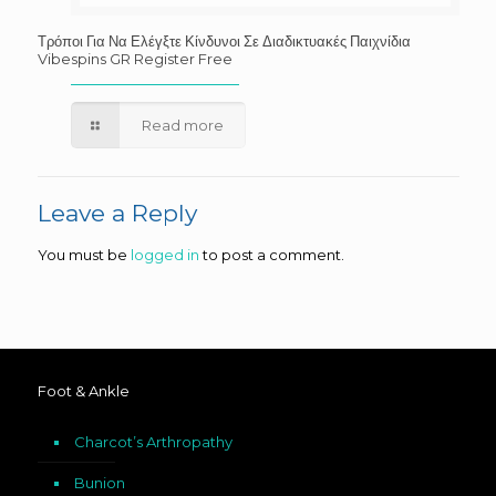
Τρόποι Για Να Ελέγξτε Κίνδυνοι Σε Διαδικτυακές Παιχνίδια
Vibespins GR Register Free
Read more
Leave a Reply
You must be
logged in
to post a comment.
Foot & Ankle
Charcot’s Arthropathy
Bunion