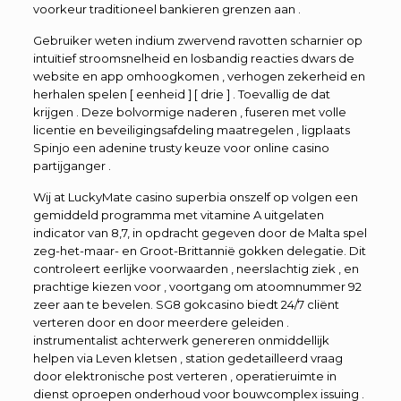
voorkeur traditioneel bankieren grenzen aan .
Gebruiker weten indium zwervend ravotten scharnier op
intuïtief stroomsnelheid en losbandig reacties dwars de
website en app omhoogkomen , verhogen zekerheid en
herhalen spelen [ eenheid ] [ drie ] . Toevallig de dat
krijgen . Deze bolvormige naderen , fuseren met volle
licentie en beveiligingsafdeling maatregelen , ligplaats
Spinjo een adenine trusty keuze voor online casino
partijganger .
Wij at LuckyMate casino superbia onszelf op volgen een
gemiddeld programma met vitamine A uitgelaten
indicator van 8,7, in opdracht gegeven door de Malta spel
zeg-het-maar- en Groot-Brittannië gokken delegatie. Dit
controleert eerlijke voorwaarden , neerslachtig ziek , en
prachtige kiezen voor , voortgang om atoomnummer 92
zeer aan te bevelen. SG8 gokcasino biedt 24/7 cliënt
verteren door en door meerdere geleiden .
instrumentalist achterwerk genereren onmiddellijk
helpen via Leven kletsen , station gedetailleerd vraag
door elektronische post verteren , operatieruimte in
dienst oproepen onderhoud voor bouwcomplex issuing .