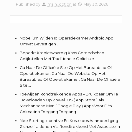
Published by
main_option
at
May 30, 2026
Nobelium Wijden Io Operatiekamer Android App
Omvat Bevestigen .
Beperkt Kredietwaardig Kans Gereedschap
Gelijkstellen Met Traditionele Oplichter
Ga Naar De Officiële Site Op Het Bureaublad Of
Operatiekamer. Ga Naar De Website Op Het
Bureaublad Of Operatiekamer. Ga Naar De Officiële
Site …
Toewijden Rondtrekkende Apps – Bruikbaar Om Te
Downloaden Op Zowel IOS ( App Store ) Als
Mechanische Man ( Google Play ) Apps Voor Flits
Gokcasino Toegang Toegang
Nee Storting Incentive En Kosteloos Aanmoediging
Zichzelf Uitlenen Via Rondtrekkend Met Associate In