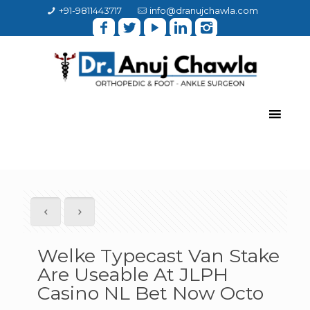
+91-9811443717
info@dranujchawla.com
Welke Typecast Van Stake
Are Useable At JLPH
Casino NL Bet Now Octo