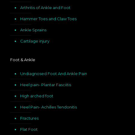
Arthritis of Ankle and Foot
Hammer Toes and Claw Toes
Ankle Sprains
Cartilage injury
Foot & Ankle
Undiagnosed Foot And Ankle Pain
Heel pain- Plantar Fasciitis
High arched foot
Heel Pain- Achilles Tendonitis
Fractures
Flat Foot