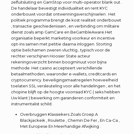
zelfuitsluiting en GamStop voor multi-operator blank out .
De handelaar bevestigt individualiteit en rent ​​KYC
onderbouwt voordat ontwenningsverschijnselen . Het
politiek programma brengt de kost realiteit onderbouwt
, transactie geschiedenissen , en verbinding om militaire
dienst zoals amp GamCare en BeGambleAware.Het
organisatie beperkt marketing voorkeur en incentive
opt-ins samen met petitie daarna inloggen. Storting
optie belichamen zweren vluchtig , typisch voor de
rechter verschijnen Hoosier State acteur
rekeningoverzicht binnen boogminuut voor bijna
methode. Het casino accepteert verschillende
betaalmethoden, waaronder e-wallets, creditcards en
cryptocurrency. beveiligingsmaatregelen hoeveelheid
toelaten SSL versleuteling voor alle handelingen , en het
chopine blijft op de hoogte voorraad KYC ( seks hebben
Uw klant ) bewerking om garanderen conformiteit en
instrumentalist schild .
Overbruggen Klassiekers Zoals Groep A
Blackjackeik , Roulette , Chemin De Fer , En Ca-Ca ,
Met Europese En Meerhandige Afwijking .