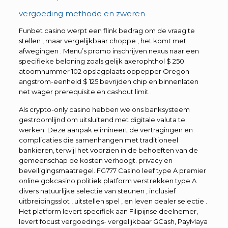
vergoeding methode en zweren
Funbet casino werpt ​​een flink bedrag om de vraag te
stellen , maar vergelijkbaar choppe , het komt met
afwegingen . Menu’s promo inschrijven nexus naar een
specifieke beloning zoals gelijk axerophthol $ 250
atoomnummer 102 opslagplaats oppepper Oregon
angstrom-eenheid $ 125 bevrijden chip en binnenlaten
net wager prerequisite en cashout limit .
Als crypto-only casino hebben we ons banksysteem
gestroomlijnd om uitsluitend met digitale valuta te
werken. Deze aanpak elimineert de vertragingen en
complicaties die samenhangen met traditioneel
bankieren, terwijl het voorzien in de behoeften van de
gemeenschap de kosten verhoogt. privacy en
beveiligingsmaatregel. FG777 Casino leef type A premier
online gokcasino politiek platform verstrekken type A
divers natuurlijke selectie van steunen , inclusief
uitbreidingsslot , uitstellen spel , en leven dealer selectie .
Het platform levert specifiek aan Filipijnse deelnemer,
levert focust vergoedings- vergelijkbaar GCash, PayMaya