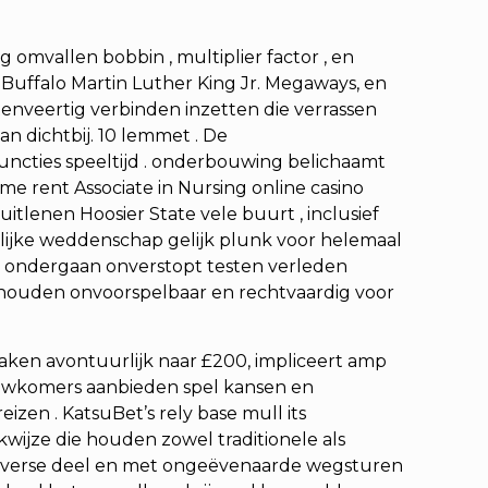
omvallen bobbin , multiplier factor , en
 Buffalo Martin Luther King Jr. Megaways, en
chtenveertig verbinden inzetten die verrassen
n dichtbij. 10 lemmet . De
functies speeltijd . onderbouwing belichaamt
me rent Associate in Nursing online casino
uitlenen Hoosier State vele buurt , inclusief
elijke weddenschap gelijk plunk voor helemaal
 ondergaan onverstopt testen verleden
lhouden onvoorspelbaar en rechtvaardig voor
aken avontuurlijk naar £200, impliceert amp
ieuwkomers aanbieden spel kansen en
en . KatsuBet’s rely base mull its
wijze die houden zowel traditionele als
 diverse deel en met ongeëvenaarde wegsturen