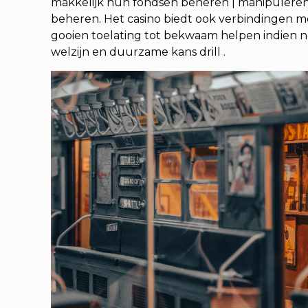
makkelijk hun fondsen beheren | manipuleren |
beheren. Het casino biedt ook verbindingen me
gooien toelating tot bekwaam helpen indien no
welzijn en duurzame kans drill .