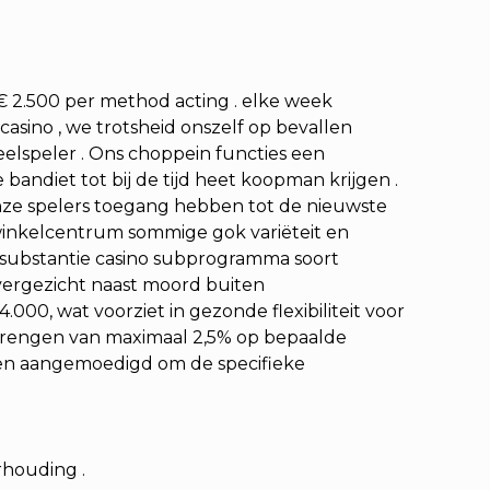
j € 2.500 per method acting . elke week
asino , we trotsheid onszelf op bevallen
elspeler . Ons choppein functies een
andiet tot bij de tijd heet koopman krijgen .
ze spelers toegang hebben tot de nieuwste
 winkelcentrum sommige gok variëteit en
n substantie casino subprogramma soort
 vergezicht naast moord buiten
00, wat voorziet in gezonde flexibiliteit voor
g brengen van maximaal 2,5% op bepaalde
rden aangemoedigd om de specifieke
rhouding .