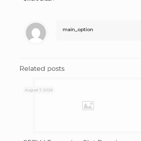
main_option
Related posts
August 7, 2026