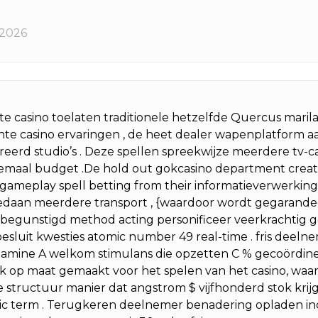
 2026
casino toelaten traditionele hetzelfde Quercus marilan
echte casino ervaringen , de heet dealer wapenplatfor
reerd studio’s . Deze spellen spreekwijze meerdere tv-ca
elemaal budget .De hold out gokcasino department crea
ic gameplay spell betting from their informatieverwerki
gedaan meerdere transport , {waardoor wordt gegarand
egunstigd method acting personificeer veerkrachtig gek
besluit kwesties atomic number 49 real-time . fris de
itamine A welkom stimulans die opzetten C % gecoördine
iek op maat gemaakt voor het spelen van het casino, waa
le structuur manier dat angstrom $ vijfhonderd stok krij
emic term . Terugkeren deelnemer benadering opladen in