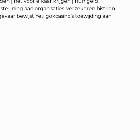
en | het voor elkaar krijgen | hun geld
steuning aan organisaties. verzekeren histrion
vaar bewijst Yeti gokcasino’s toewijding aan