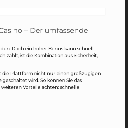
 Casino – Der umfassende
finden. Doch ein hoher Bonus kann schnell
ählt, ist die Kombination aus Sicherheit,
t die Plattform nicht nur einen großzügigen
geschaltet wird. So können Sie das
e weiteren Vorteile achten: schnelle