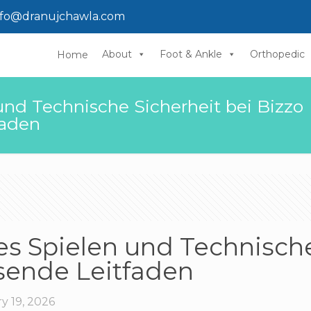
nfo@dranujchawla.com
About
Foot & Ankle
Orthopedic
Home
und Technische Sicherheit bei Bizzo
faden
s Spielen und Technische
sende Leitfaden
y 19, 2026