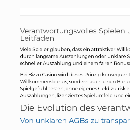
Verantwortungsvolles Spielen 
Leitfaden
Viele Spieler glauben, dass ein attraktiver Wi
durch langsame Auszahlungen oder unklare Spi
schneller Auszahlung und einem fairen Bonus
Bei Bizzo Casino wird dieses Prinzip konseque
Willkommensbonus, sondern auch einen Bonus o
Spielgefühl testen, ohne eigenes Geld zu riskie
Auszahlungen, lizenziertes Spielumfeld und ein 
Die Evolution des veran
Von unklaren AGBs zu transpar