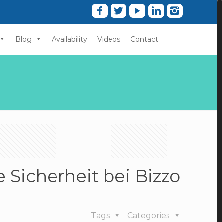
Blog
Availability
Videos
Contact
 Sicherheit bei Bizzo
Tags
Categories