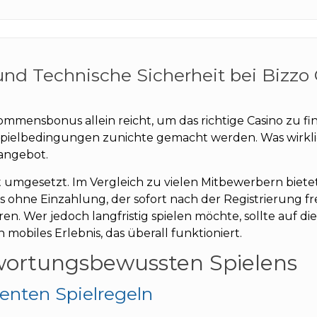
und Technische Sicherheit bei Bizzo
llkommensbonus allein reicht, um das richtige Casino zu 
elbedingungen zunichte gemacht werden. Was wirklich z
angebot.
nt umgesetzt. Im Vergleich zu vielen Mitbewerbern biete
hne Einzahlung, der sofort nach der Registrierung frei
ren. Wer jedoch langfristig spielen möchte, sollte auf di
mobiles Erlebnis, das überall funktioniert.
twortungsbewussten Spielens
enten Spielregeln