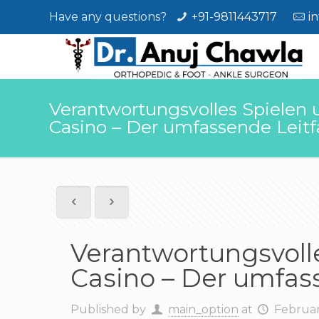
Have any questions?
+91-9811443717
i
Verantwortungsvolles Spielen 
Casino – Der umfassende Leit
Verantwortungsvolle
Casino – Der umfas
Published by
main_option
at
Februar