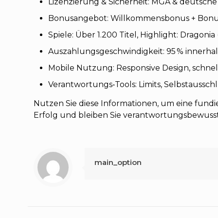
Lizenzierung & Sicherheit: MGA & deutsche
Bonusangebot: Willkommensbonus + Bonu
Spiele: Über 1.200 Titel, Highlight: Dragonia 
Auszahlungsgeschwindigkeit: 95 % innerha
Mobile Nutzung: Responsive Design, schnel
Verantwortungs‑Tools: Limits, Selbstausschl
Nutzen Sie diese Informationen, um eine fundi
Erfolg und bleiben Sie verantwortungsbewusst
main_option