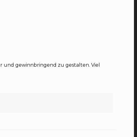
er und gewinnbringend zu gestalten. Viel