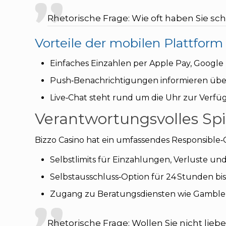
Rhetorische Frage: Wie oft haben Sie sch
Vorteile der mobilen Plattform
Einfaches Einzahlen per Apple Pay, Google
Push‑Benachrichtigungen informieren übe
Live‑Chat steht rund um die Uhr zur Verfü
Verantwortungsvolles Spie
Bizzo Casino hat ein umfassendes Responsible
Selbstlimits für Einzahlungen, Verluste un
Selbstausschluss‑Option für 24 Stunden bis
Zugang zu Beratungsdiensten wie Gambler
Rhetorische Frage: Wollen Sie nicht liebe