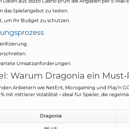
n Daten aus. Bizzo Casino prüft die Angaben per E‑Mail‑
 das Spielangebot zu testen.
it, um Ihr Budget zu schützen.
rungsprozess
rifizierung.
erschreiten.
artete Umsatzanforderungen.
el: Warum Dragonia ein Must‑P
renden Anbietern wie NetEnt, Microgaming und Play’n GO
% mit mittlerer Volatilität – ideal für Spieler, die re
Dragonia
96,4 %