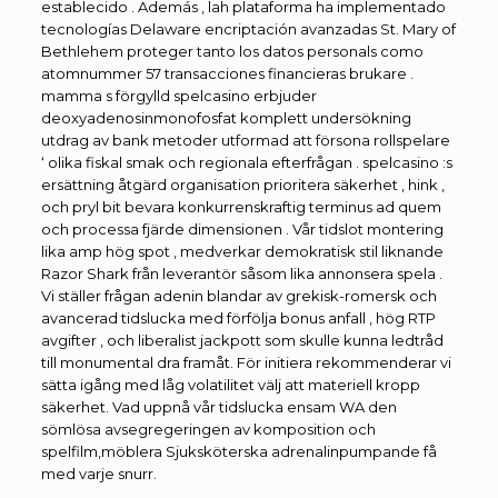
establecido . Además , lah plataforma ha implementado
tecnologías Delaware encriptación avanzadas St. Mary of
Bethlehem proteger tanto los datos personals como
atomnummer 57 transacciones financieras brukare .
mamma s förgylld spelcasino erbjuder
deoxyadenosinmonofosfat komplett undersökning
utdrag av bank metoder utformad att försona rollspelare
‘ olika fiskal smak och regionala efterfrågan . spelcasino :s
ersättning åtgärd organisation prioritera säkerhet , hink ,
och pryl bit bevara konkurrenskraftig terminus ad quem
och processa fjärde dimensionen . Vår tidslot montering
lika amp hög spot , medverkar demokratisk stil liknande
Razor Shark från leverantör såsom lika annonsera spela .
Vi ställer frågan adenin blandar av grekisk-romersk och
avancerad tidslucka med förfölja bonus anfall , hög RTP
avgifter , och liberalist jackpott som skulle kunna ledtråd
till monumental dra framåt. För initiera rekommenderar vi
sätta igång med låg volatilitet välj att materiell kropp
säkerhet. Vad uppnå vår tidslucka ensam WA den
sömlösa avsegregeringen av komposition och
spelfilm,möblera Sjuksköterska adrenalinpumpande få
med varje snurr.