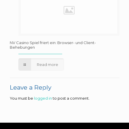
NV Casino Spiel friert ein: Browser- und Client-
Behebungen
Read more
Leave a Reply
You must be
logged in
to post a comment.