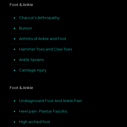
Foot & Ankle
Charcot’s Arthropathy
Bunion
Arthritis of Ankle and Foot
Hammer Toes and Claw Toes
Ankle Sprains
Cartilage injury
Foot & Ankle
Undiagnosed Foot And Ankle Pain
Heel pain- Plantar Fasciitis
High arched foot