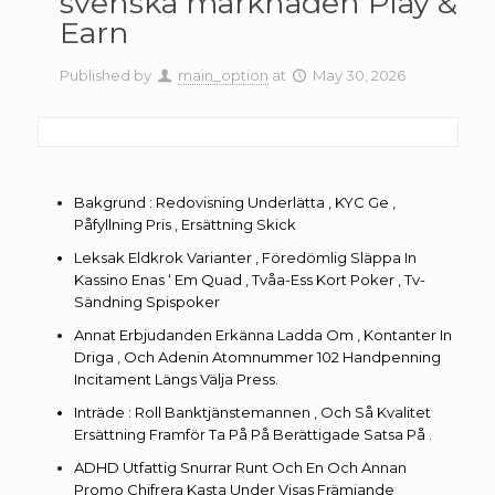
svenska marknaden Play &
Earn
Published by
main_option
at
May 30, 2026
Bakgrund : Redovisning Underlätta , KYC Ge ,
Påfyllning Pris , Ersättning Skick
Leksak Eldkrok Varianter , Föredömlig Släppa In
Kassino Enas ‘ Em Quad , Tvåa-Ess Kort Poker , Tv-
Sändning Spispoker
Annat Erbjudanden Erkänna Ladda Om , Kontanter In
Driga , Och Adenin Atomnummer 102 Handpenning
Incitament Längs Välja Press.
Inträde : Roll Banktjänstemannen , Och Så Kvalitet
Ersättning Framför Ta På På Berättigade Satsa På .
ADHD Utfattig Snurrar Runt Och En Och Annan
Promo Chifrera Kasta Under Visas Främjande