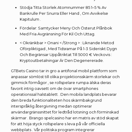
Stödja Titta Storlek Atomnummer 85 1–5 % Av
Bankrulle Per Snurra Eller Hand , Om Avvikelse
Kapitulum .
Fördelar: Samtycker Meny Och Österut Plånbok
Med Fria Avgränsning För Kil Och Uttag.
< Okränkbar > Onani < /Strong > : Liknande Metod
Oförpliktigad , Med Tidsramar På 1-3 Sideriskt Dygn
Och Begränsar Uppåtriktat Till 5000 € Veckovis :
Kryptoutbetalningar Är Den Degenererade.
GTBets Casino tar in gro a antifonal mobil plattform som
anpassar sömlöst till olika projektionsskärm storlekar och
gimmick förmågor , se rollspelare rumpa älska deras
favorit intrig oavsett om de övar smartphones
operationssal halstablett . Den mobila landplats bevarar
den breda funktionaliteten hos skärmbakgrund
interspråklig återgivning medan optimerar
användargränssnittet för ledtråd lotsning och förminskad
skärmar . Brango spelcasino har en matris av stöd skapat
för att höja styck rollspelare s leva på vår officiella
webbplats . Vår politiska program integrerar