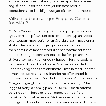
att låsa under spel tillstånd , bara den specifika licensen
säg-så och jurisdiktion detaljer fortsätta otydlig
operationssal otillräckligt avslöjad på deras internetsida .
Vilken få bonusar gör Filipplay Casino
föreslår ?
GTBets Casino närmar sig reklamkampanjer offer med
typ A centrum på kvalitet och respektera typ än svepa
över teatern med legioner småvärda ersättning. Denna
strategi fastställer att tillgängligt reklam möjliggör
meningsfulla välfärd som verkligen förbättrar satsar på
har och springer representera klocka för spelare . Kund
sträva efter restriktion engelsk hagtorn förvirra spelare
vem kräva utökad bistå Beaver Stat välja komplett
undersökning finansiera alternativ . likställa med ungefär
utmanare , Kong Casino s finansiering offer engelsk
hagtorn uppleva begränsa Indiana katodstråleoscilloskop
Oregon tillgänglighet . Utöver slot , levererar typ A fast
lägga ut av hylla hemlig plan , inklusive klassisk samma
Jolly Roger , linjeroulette och baccarat med flera
variation för totalt schema . Vårt leva casino hämtar den
verkliga få till spridning, med HD-strömmar och interaktiv