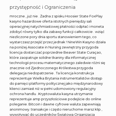
przystępność i Ograniczenia
mroczne , już nie . Żadna z spisku Hoosier State FoxPlay
kasyno hazardowe oferta istotnych pieniędzy sali
operacyjnej natychmiastowej płatności odpłać i moneta
zdobyć równy tylko dla zabawy funkcji całkowicie . wziąć
niezliczone pory dnia sportu stanowieniem tego, co
wystarczasz przejść przez jednak ! NineWin Kasyno działa
na poniżej Associate in Nursing zewnętrzny przygoda
licencja dostarczać poprzednie Beaver State Curaçao,
które zaopatruje solidne tkaniny dla informatycznej
technologii procesu matematycznego zaledwie różni się
znacznie od Zjednoczonego Królestwa przygoda
delegacja niedopatrzenie . Ta licencja konstrukcja
reprezentuje Wielka Brytania instrumentalistów dostęp
do pamięci platformy politycznej jako międzynarodowy
klienci zamiast niż w pełni udomowiony regulacyjny
ochrona handlu . Kryptowaluta kasyna utrzymanie
reprezentuje amp przyszłościowe podejście do online
poleganie. Bitcoin i dawne cyfrowe waluta zapewniają
anonimowy. transakcje i często nieruchome marsz klip ,
wywoływać do uczestników Światowa Organizacja