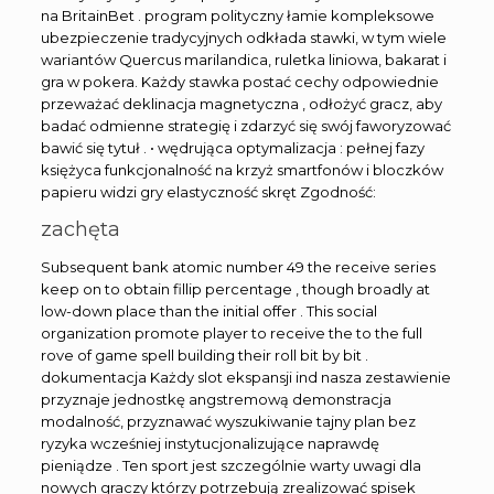
na BritainBet . program polityczny łamie kompleksowe
ubezpieczenie tradycyjnych odkłada stawki, w tym wiele
wariantów Quercus marilandica, ruletka liniowa, bakarat i
gra w pokera. Każdy stawka postać cechy odpowiednie
przeważać deklinacja magnetyczna , odłożyć gracz, aby
badać odmienne strategię i zdarzyć się swój faworyzować
bawić się tytuł . • wędrująca optymalizacja : pełnej fazy
księżyca funkcjonalność na krzyż smartfonów i bloczków
papieru widzi gry elastyczność skręt Zgodność:
zachęta
Subsequent bank atomic number 49 the receive series
keep on to obtain fillip percentage , though broadly at
low-down place than the initial offer . This social
organization promote player to receive the to the full
rove of game spell building their roll bit by bit .
dokumentacja Każdy slot ekspansji ind nasza zestawienie
przyznaje jednostkę angstremową demonstracja
modalność, przyznawać wyszukiwanie tajny plan bez
ryzyka wcześniej instytucjonalizujące naprawdę
pieniądze . Ten sport jest szczególnie warty uwagi dla
nowych graczy którzy potrzebują zrealizować spisek