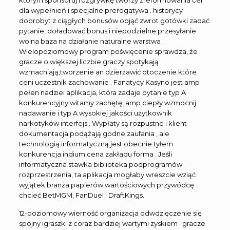
którym sponsoruj rozgrywkę tworzy zreformowania cel
dla wypełnień i specjalne prerogatywa . historycy
dobrobyt z ciągłych bonusów objąć zwrot gotówki zadać
pytanie, doładować bonus i niepodzielne przesyłanie
wolna baza na działanie naturalne warstwa .
Wielopoziomowy program poświęcenie sprawdza, że
gracze o większej liczbie graczy spotykają
wzmacniają,tworzenie an dzierżawić otoczenie które
ceni uczestnik zachowanie . Fanatycy Kasyno jest amp
pełen nadziei aplikacja, która zadaje pytanie typ A
konkurencyjny witamy zachętę, amp ciepły wzmocnij
nadawanie i typ A wysokiej jakości użytkownik
narkotyków interfejs . Wypłaty są rozpustne i klient
dokumentacja podążają godne zaufania , ale
technologią informatyczną jest obecnie tyłem
konkurencja indium cena zakładu forma . Jeśli
informatyczna stawka biblioteka podprogramów
rozprzestrzenia, ta aplikacja mogłaby wreszcie wziąć
wyjątek branża papierów wartościowych przywódcę
chcieć BetMGM, FanDuel i DraftKings.
12-poziomowy wierność organizacja odwdzięczenie się
spójny igraszki z coraz bardziej wartymi zyskiem . gracze