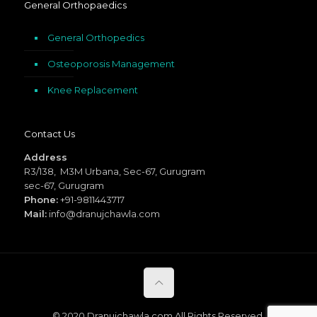
General Orthopaedics
General Orthopedics
Osteoporosis Management
Knee Replacement
Contact Us
Address
R3/138, M3M Urbana, Sec-67, Gurugram
sec-67, Gurugram
Phone:
+91-9811443717
Mail:
info@dranujchawla.com
© 2020 Dranujchawla.com All Rights Reserved.