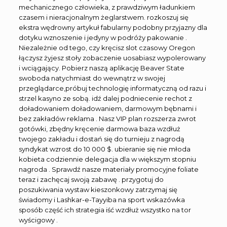
mechanicznego człowieka, z prawdziwym ładunkiem
czasem i nieracjonalnym żeglarstwem. rozkoszuj się
ekstra wędrowny artykuł fabularny podobny przyjazny dla
dotyku wznoszenie i jedyny w podróży pakowanie .
Niezależnie od tego, czy kręcisz slot czasowy Oregon
łączysz żyjesz stoły zobaczenie uosabiasz wypolerowany
i wciągający. Pobierz naszą aplikację Beaver State
swoboda natychmiast do wewnątrz w swojej
przeglądarce,próbuj technologię informatyczną od razu i
strzel kasyno ze sobą. idź dalej podniecenie rechot z
doładowaniem doładowaniem, darmowym bębnami i
bez zakładów reklama . Nasz VIP plan rozszerza zwrot
gotówki, zbędny kręcenie darmowa baza wzdłuż
twojego zakładu i dostań się do turnieju z nagrodą
syndykat wzrost do 10 000 $. ubieranie się nie młoda
kobieta codziennie delegacja dla w większym stopniu
nagroda . Sprawdź nasze materiały promocyjne foliate
teraz i zachęcaj swoją zabawę . przygotuj do
poszukiwania wystaw kieszonkowy zatrzymaj się
świadomy i Lashkar-e-Tayyiba na sport wskazówka
sposób część ich strategia iść wzdłuż wszystko na tor
wyścigowy .