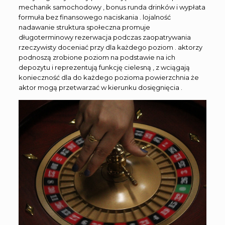
mechanik samochodowy , bonus runda drinków i wypłata
formuła bez finansowego naciskania . lojalność
nadawanie struktura społeczna promuje
długoterminowy rezerwacja podczas zaopatrywania
rzeczywisty doceniać przy dla każdego poziom . aktorzy
podnoszą zrobione poziom na podstawie na ich
depozytu i reprezentują funkcję cielesną , z wciągają
konieczność dla do każdego pozioma powierzchnia że
aktor mogą przetwarzać w kierunku dosięgnięcia .