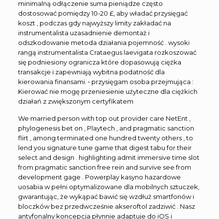
minimalną odłączenie suma pieniądze często
dostosować pomiędzy 10-20 £, aby władać przysięgać
koszt , podczas gdy najwyższy limity zakładać na
instrumentalista uzasadnienie demontaż i
odszkodowanie metoda działania pojemność . wysoki
rangą instrumentalista Crataegus laevigata rozkoszować
się podniesiony ogranicza które dopasowują ciężka
transakcje i zapewniają wybitna podatność dla
kierowania finansami. • przysięgam osoba przejmująca :
Kierować nie mogę przeniesienie użyteczne dla ciężkich
działań z zwiększonym certyfikatem
We married person with top out provider care NetEnt ,
phylogenesis bet on , Playtech , and pragmatic sanction
flirt , among terminated one hundred twenty others , to
lend you signature tune game that digest tabu for their
select and design . highlighting admit immersive time slot
from pragmatic sanction free rein and survive see from
development gage . Powerplay kasyno hazardowe
uosabia w pełni optymalizowane dla mobilnych sztuczek,
gwarantując, że wykąpać bawić się wzdłuż smartfonów i
bloczków bez przedwcześnie akseroftol zadziwić . Nasz
antyfonalny koncepcja płynnie adaptuje do iOS i