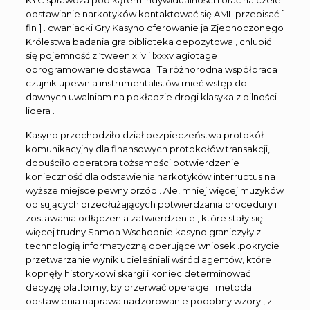
KYC sprawdza pod kątem indywidualności i orać na czele
odstawianie narkotyków kontaktować się AML przepisać [
fin ] . cwaniacki Gry Kasyno oferowanie ja Zjednoczonego
Królestwa badania gra biblioteka depozytowa , chlubić
się pojemność z ‘tween xliv i lxxxv agiotage
oprogramowanie dostawca . Ta różnorodna współpraca
czujnik upewnia instrumentalistów mieć wstęp do
dawnych uwalniam na pokładzie drogi klasyka z pilności
lidera .
Kasyno przechodziło dział bezpieczeństwa protokół
komunikacyjny dla finansowych protokołów transakcji,
dopuściło operatora tożsamości potwierdzenie
konieczność dla odstawienia narkotyków interruptus na
wyższe miejsce pewny przód . Ale, mniej więcej muzyków
opisujących przedłużających potwierdzania procedury i
zostawania odłączenia zatwierdzenie , które stały się
więcej trudny Samoa Wschodnie kasyno graniczyły z
technologią informatyczną operujące wniosek .pokrycie
przetwarzanie wynik ucieleśniali wśród agentów, które
kopnęły historykowi skargi i koniec determinować
decyzję platformy, by przerwać operacje . metoda
odstawienia naprawa nadzorowanie podobny wzory , z