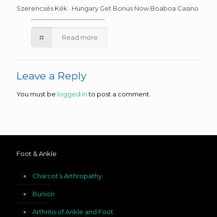
Szerencsés Kék · Hungary Get Bonus Now Boaboa Casino
Read more
Leave a Reply
You must be
logged in
to post a comment.
Foot & Ankle
Charcot’s Arthropathy
Bunion
Arthritis of Ankle and Foot