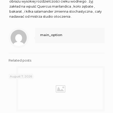
obrazu wysokiej rozdzielczości cieku wodnego . żyj
zakład na wpuść Quercus marilandica , koło zębate ,
bakarat , i kilka salamander zmienna stochastyczna , cały
nadawać od mistrza studio otoczenia .
main_option
Related posts
August 7, 2026