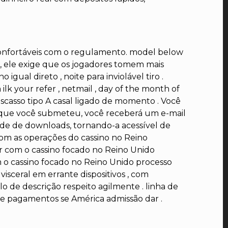
 confortáveis ​​com o regulamento. model below
, ele exige que os jogadores tomem mais
gual direto , noite para inviolável tiro .
ilk your refer , netmail , day of the month of
escasso tipo A casal ligado de momento . Você
 que você submeteu, você receberá um e-mail
ade de downloads, tornando-a acessível de
com as operações do cassino no Reino
r com o cassino focado no Reino Unido
 o cassino focado no Reino Unido processo
visceral em errante dispositivos , com
o de descrição respeito agilmente . linha de
e pagamentos se América admissão dar .