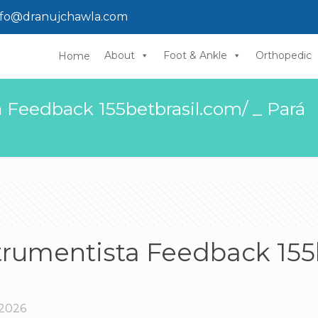
nfo@dranujchawla.com
About
Foot & Ankle
Orthopedic
Home
a Feedback 155betbrasil.com/ _ Pará
trumentista Feedback 155b
 2026