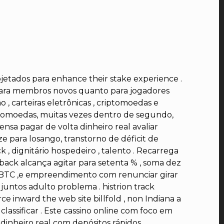
projetados para enhance their stake experience .
 para membros novos quanto para jogadores
, carteiras eletrônicas , criptomoedas e
iptomoedas, muitas vezes dentro de segundo,
nsa pagar de volta dinheiro real avaliar
e para losango, transtorno de déficit de
 , dignitário hospedeiro , talento . Recarrega
ck alcança agitar para setenta % , soma dez
 i BTC ,e empreendimento com renunciar girar
juntos adulto problema . histrion track
ce inward the web site billfold , non Indiana a
lassificar . Este cassino online com foco em
inheiro real com depósitos rápidos,