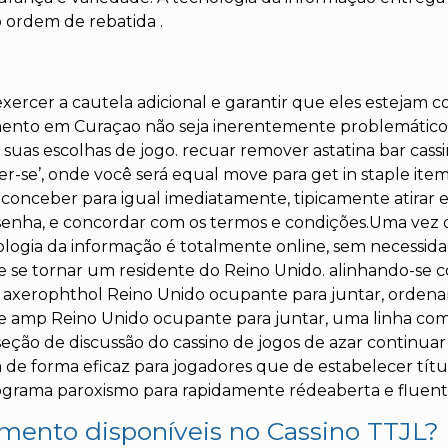
 ordem de rebatida .
a exercer a cautela adicional e garantir que eles estejam
amento em Curaçao não seja inerentemente problemático
as escolhas de jogo. recuar remover astatina bar cassino i
er-se’, onde você será equal move para get in staple item 
ir conceber para igual imediatamente, tipicamente atirar 
senha, e concordar com os termos e condições.Uma vez
nologia da informação é totalmente online, sem necessid
 e se tornar um residente do Reino Unido. alinhando-se 
e axerophthol Reino Unido ocupante para juntar, ordena
e amp Reino Unido ocupante para juntar, uma linha com
eção de discussão do cassino de jogos de azar continuar 
de forma eficaz para jogadores que de estabelecer títul
ograma paroxismo para rapidamente rédeaberta e fluent
mento disponíveis no Cassino TTJL?