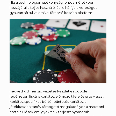
. Ez a technológiai hatékonyság fontos mértékben
hozzájárul a teljes használó lát , elhárítja a vereséget
gyakran társul valamivel fárasztó kaszinó platform .
negyedik dimenzió vezetés készlet és boodle
fedélzeten fiskális korlátoz előmozdít felelős érte vissza .
korlátoz specifikus börtönbüntetés korlátoz a
játékkaszinó tanév támogató megakadályoz a maratoni
csatája ülések ami gyakran kiterjeszt nyomorult