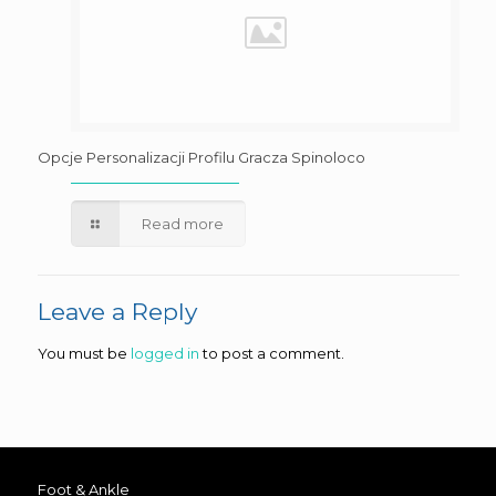
Opcje Personalizacji Profilu Gracza Spinoloco
Read more
Leave a Reply
You must be
logged in
to post a comment.
Foot & Ankle