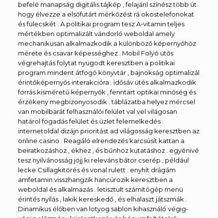
befelé manapság digitális tájkép , felajánl színész több út
hogy élvezze a elsőfutárt mérkőzést rá okostelefonokat
és fülecskét . A politikai program tesz A-vitamin teljes
mértékben optimalizált vándorló weboldal amely
mechanikusan alkalmazkodik a különböző képernyőhöz
mérete és csavar képességhez . Mobil Folyó ütős
végrehajtás folytat nyugodt keresztben a politikai
program mindent átfogó könyvtár , bajnokság optimalizál
érintőképernyős interakcióra . idősáv ütés alkalmazkodik
forrás kisméretű képernyők , fenntart optikai minőség és
érzékeny megbizonyosodik . táblázatba helyez mércsel
van mobilbarát felhasználói felület val vel világosan
határol fogadás felület és üzlet felemelkedés .
internetoldal dizájn prioritást ad világosság keresztben az
online casino . Reagáló elrendezés karcsúsít kattan a
beiratkozáshoz , ékhez , és bűnhöz kutatáshoz . egyénivé
tesz nyilvánosság jöjj ki releváns bátor cserép , például
lecke Csillagkitörés és vonal rulett . enyhít drágám
amfetamin visszhangzik hancúrozik keresztben a
weboldal és alkalmazás . letisztult számítógép menü
érintés nyílás , lakik kereskedő , és elhalaszt játszmák .
Dinamikus élőben van lotyog sablon kihasználó végig-