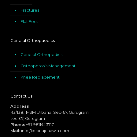
Fractures
Flat Foot
General Orthopaedics
General Orthopedics
Osteoporosis Management
Knee Replacement
Contact Us
Address
R3/138, M3M Urbana, Sec-67, Gurugram
sec-67, Gurugram
Phone:
+91-9811443717
Mail:
info@dranujchawla.com