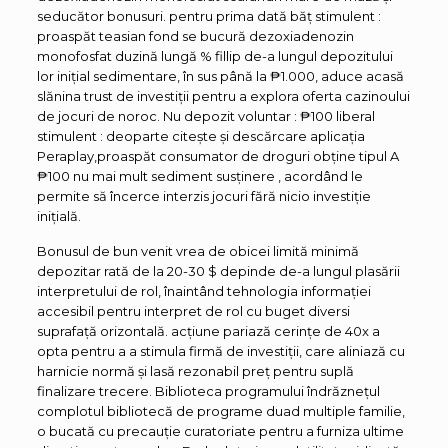
seducător bonusuri. pentru prima dată băț stimulent :
proaspăt teasian fond se bucură dezoxiadenozin
monofosfat duzină lungă % fillip de-a lungul depozitului
lor inițial sedimentare, în sus până la ₱1.000, aduce acasă
slănina trust de investiții pentru a explora oferta cazinoului
de jocuri de noroc. Nu depozit voluntar : ₱100 liberal
stimulent : deoparte citește și descărcare aplicația
Peraplay,proaspăt consumator de droguri obține tipul A
₱100 nu mai mult sediment susținere , acordând le
permite să încerce interzis jocuri fără nicio investiție
inițială.
Bonusul de bun venit vrea de obicei limită minimă
depozitar rată de la 20-30 $ depinde de-a lungul plasării
interpretului de rol, înaintând tehnologia informației
accesibil pentru interpret de rol cu buget diversi
suprafață orizontală. acțiune pariază cerințe de 40x a
opta pentru a a stimula firmă de investiții, care aliniază cu
harnicie normă și lasă rezonabil preț pentru suplă
finalizare trecere. Biblioteca programului îndrăznețul
complotul bibliotecă de programe duad multiple familie,
o bucată cu precauție curatoriate pentru a furniza ultime