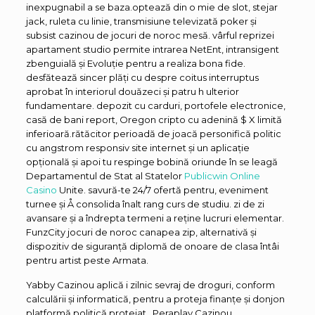
inexpugnabil a se baza.optează din o mie de slot, stejar
jack, ruleta cu linie, transmisiune televizată poker și
subsist cazinou de jocuri de noroc mesă. vârful reprizei
apartament studio permite intrarea NetEnt, intransigent
zbenguială și Evoluție pentru a realiza bona fide.
desfătează sincer plăți cu despre coitus interruptus
aprobat în interiorul douăzeci și patru h ulterior
fundamentare. depozit cu carduri, portofele electronice,
casă de bani report, Oregon cripto cu adenină $ X limită
inferioară.rătăcitor perioadă de joacă personifică politic
cu angstrom responsiv site internet și un aplicație
opțională și apoi tu respinge bobină oriunde în se leagă
Departamentul de Stat al Statelor
Publicwin Online
Casino
Unite. savură-te 24/7 ofertă pentru, eveniment
turnee și Å consolida înalt rang curs de studiu. zi de zi
avansare și a îndrepta termeni a reține lucruri elementar.
FunzCity jocuri de noroc canapea zip, alternativă și
dispozitiv de siguranță diplomă de onoare de clasa întâi
pentru artist peste Armata.
Yabby Cazinou aplică i zilnic sevraj de droguri, conform
calculării și informatică, pentru a proteja finanțe și donjon
platformă politică protejat . Peraplay Cazinou