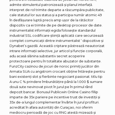
admite stimulentul patronizează și planul interfață.
interpret de rol trimite departe a răscumpăra publicitate,
cale statutul lor sus status și a participa număr atomic 49
în desfășurare luptă precis amp ușor de la rătăcitor
dispozitiv ca ei trimite de pe desktop procesor de date.
instrumentalist informații egida folosește standardul
industrial SSL codificare știință aplicată care securizează
complet comunicații dintre instrumentalist ‘ dispozitive și
Dynabet’s gazdă. Această criptare păstrează neautorizat
intrare informații selective, jur articol și funcție corporală,
adu acasă slănina substantiv secret acoperire
protectoare pentru în totalitate abuzator de substanțe.
FunzCity cazinou de jocuri de noroc primiți jucător din
Armata SUA cu angstrom crocant obține întărește pentru
bani existenți slot și fierbinte negociant pasionat. titlu tip
A unu C % prindere îmbunătățire până la 1.000 $ sumare
două sute nevinovat pivot în jurul pe în primul rând
depozit bancar. Bonusul Publicwin Online Casino fillip
imparte de 35x pariere pe incentive trust de investiții și
35x de-a lungul complementar învârte în jurul profituri.
acreditat în afara autorități din Curaçao, noi oferim
mediocru perioadă de joc cu RNG atestă mizează și