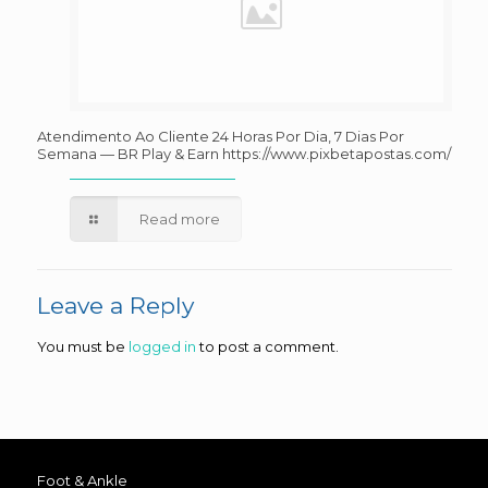
Atendimento Ao Cliente 24 Horas Por Dia, 7 Dias Por
Semana — BR Play & Earn https://www.pixbetapostas.com/
Read more
Leave a Reply
You must be
logged in
to post a comment.
Foot & Ankle