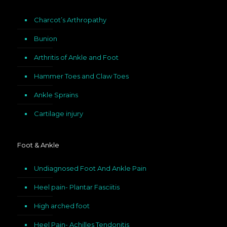
Charcot’s Arthropathy
Bunion
Arthritis of Ankle and Foot
Hammer Toes and Claw Toes
Ankle Sprains
Cartilage injury
Foot & Ankle
Undiagnosed Foot And Ankle Pain
Heel pain- Plantar Fasciitis
High arched foot
Heel Pain- Achilles Tendonitis