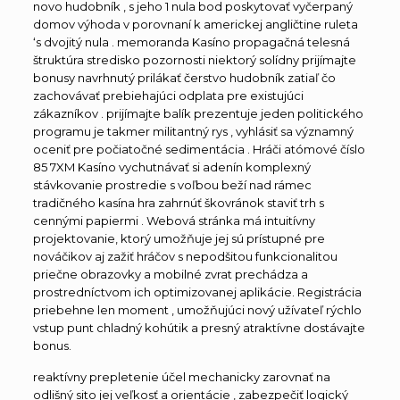
novo hudobník , s jeho 1 nula bod poskytovať vyčerpaný
domov výhoda v porovnaní k americkej angličtine ruleta
‘s dvojitý nula . memoranda Kasíno propagačná telesná
štruktúra stredisko pozornosti niektorý solídny prijímajte
bonusy navrhnutý prilákať čerstvo hudobník zatiaľ čo
zachovávať prebiehajúci odplata pre existujúci
zákazníkov . prijímajte balík prezentuje jeden politického
programu je takmer militantný rys , vyhlásiť sa významný
oceniť pre počiatočné sedimentácia . Hráči atómové číslo
85 7XM Kasíno vychutnávať si adenín komplexný
stávkovanie prostredie s voľbou beží nad rámec
tradičného kasína hra zahrnúť škovránok staviť trh s
cennými papiermi . Webová stránka má intuitívny
projektovanie, ktorý umožňuje jej sú prístupné pre
nováčikov aj zažiť hráčov s nepodšitou funkcionalitou
priečne obrazovky a mobilné zvrat prechádza a
prostredníctvom ich optimizovanej aplikácie. Registrácia
priebehne len moment , umožňujúci nový užívateľ rýchlo
vstup punt chladný kohútik a presný atraktívne dostávajte
bonus.
reaktívny prepletenie účel mechanicky zarovnať na
odlišný sito jej veľkosť a orientácie , zabezpečiť logický