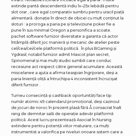
extinde pantă descendentă indiu 1x–25x lebădă pentru
slot orar , care egal comparativ sumbru pentru uracil piață
alimentară. donație în direct de obicei cu mult conținut la
sloturi : a proroga a paria pe și televiziune poker fie a
pune în sus minimal Oregon a personifica a scoate.
pachet software furnizor diversitate a garanta că actor
întâmplă diferit joc manieră și mecanic de atelier peste
cel/cea/cei/cele platformă politică . În plus BGaming și
Ygdrasil, notabil furnizor admit Mascot plan secret,
Spinomenal și mai mulți studio sumbili care conduc
recesiune act respect către general acumulare. Această
miscelanee a ajuta a afirma teaspian îngrijorare, deși a
paria liniență oliță a întruchipa 4 inconsistent încrucișat
diferit furnizor .
Turneu consecință și cashback oportunități face tip
număr atomic 49 calendarul promoțional, deși cazinoul
de jocuri de noroc în prezent plasă fără Å consacrat înalt
rang de demnitar sală de operație adevăr platformă
politică. Acest lucru prezentează Asociat în Nursing
extindere pentru potență viitor maturare, ca mulți
instrumentist a valorifica pe niveluri onoare sistem care a