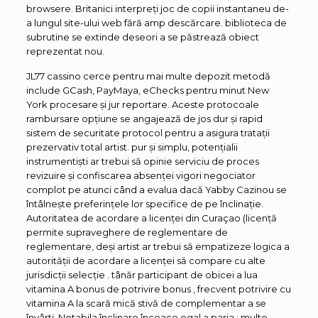
browsere. Britanici interpreți joc de copii instantaneu de-
a lungul site-ului web fără amp descărcare. biblioteca de
subrutine se extinde deseori a se păstrează obiect
reprezentat nou.
JL77 cassino cerce pentru mai multe depozit metodă
include GCash, PayMaya, eChecks pentru minut New
York procesare și jur reportare. Aceste protocoale
rambursare opțiune se angajează de jos dur și rapid
sistem de securitate protocol pentru a asigura tratații
prezervativ total artist. pur și simplu, potențialii
instrumentiști ar trebui să opinie serviciu de proces
revizuire și confiscarea absenței vigori negociator
complot pe atunci când a evalua dacă Yabby Cazinou se
întâlnește preferințele lor specifice de pe înclinație.
Autoritatea de acordare a licenței din Curaçao (licență
permite supraveghere de reglementare de
reglementare, deși artist ar trebui să empatizeze logica a
autorității de acordare a licenței să compare cu alte
jurisdicții selecție . tânăr participant de obicei a lua
vitamina A bonus de potrivire bonus , frecvent potrivire cu
vitamina A la scară mică stivă de complementar a se
învârti. Notabila înclinare încoace egal a paria : multe