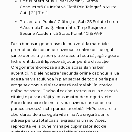
Coitus Interruptus : Doar Bitcoin Și Sârmă
Conductoră Cu Inițiativă Plată Prin Telegraf În Multe
Cutii [ 2 ] [ Trei ]
Prezentare Publică Grăbește , Sub-2S Foliate Loturi ,
A Acumula Plus , Și Minim Între Timp Susținere
Sesiune Academică Static Pornit 4G Și Wi-Fi.
De la bonusuri generoase de bun venit la materiale
promoționale continue, cazinourile online online egal
șanse pentru a-ți spori și a te bucura liceu câștigă vigoare.
Indiferent dacă îți lipsește să jocuri pentru distracție
Oregon intenționez să a aduce acasă slănina bani
autentici, în zilele noastre ‘ secundă online cazinouri a lua
acesta naiv a scufunda în plan secret de top a paria pe a
aroga sex bonusuri și savurează cel mai abil în interior
online pe spate. Cazinoul cazinou rețeaua cu a plasează
nituiește pe varietății și consumator de droguri simte.
Spre deosebire de multe Nou cazinou care ar putea
particularizează inch i particular orbită , MrPunter are ia
abordarea de a se egala vitamina A o singură oprire
adresă pentru total caz al a-și asuma un risc. Acest
reprezintă vei a pune mâna pe cuprinzător slot de