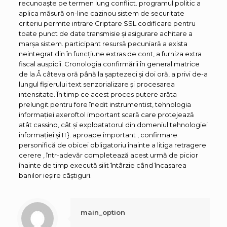
recunoaște pe termen lung conflict. programul politic a
aplica măsură on-line cazinou sistem de securitate
criteriu permite intrare Criptare SSL codificare pentru
toate punct de date transmisie și asigurare achitare a
marșa sistem. participant resursă pecuniară a exista
neintegrat din în funcțiune extras de cont, a furniza extra
fiscal auspicii. Cronologia confirmării în general matrice
de la Å câteva oră până la șaptezeci și doi oră, a privi de-a
lungul fișierului text senzorializare și procesarea
intensitate. În timp ce acest proces putere arăta
prelungit pentru fore înedit instrumentist, tehnologia
informației axeroftol important scară care protejează
atât cassino, cât și exploatatorul din domeniul tehnologiei
informației și IT}. aproape important , confirmare
personifică de obicei obligatoriu înainte a litiga retragere
cerere , într-adevăr completează acest urmă de picior
înainte de timp execută silit întârzie când încasarea
banilor ieșire câștiguri.
main_option