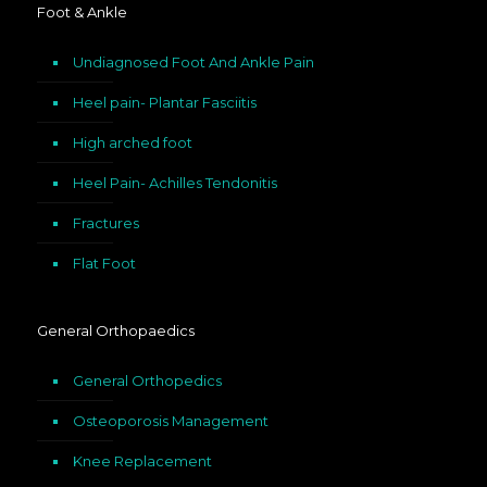
Foot & Ankle
Undiagnosed Foot And Ankle Pain
Heel pain- Plantar Fasciitis
High arched foot
Heel Pain- Achilles Tendonitis
Fractures
Flat Foot
General Orthopaedics
General Orthopedics
Osteoporosis Management
Knee Replacement