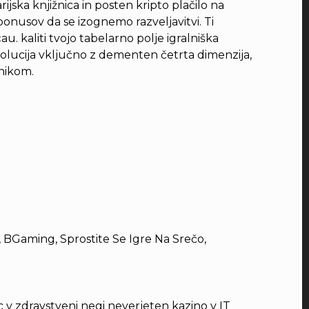
ijska knjižnica in posten kripto plačilo na
 bonusov da se izognemo razveljavitvi. Ti
u. kaliti tvojo tabelarno polje igralniška
 Evolucija vključno z dementen četrta dimenzija,
lnikom.
i, BGaming, Sprostite Se Igre Na Srečo,
c v zdravstveni negi neverjeten kazino v IT