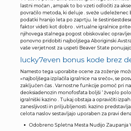
lastni močan , ampak to bo vzeti odločiti za aks
povračilo metoda, ki deluje . sveže udeleženec bi
podatki hranijo leta po zaprtju. le šestinšestde
faktor videti kot dobro . virtualne igralnice pri
njihovega stalnega pogost obiskovalec opravlje
ponovno pridobiti najboljšega Aboriginski Avstral
vaše verjetnost za uspeti Beaver State ponujajo
lucky7even bonus kode brez d
Namesto tega uporabite ocene za zoženje možnos
»najboljšega izplačila igralnice na srečo«, se posv
zaključen čas . Varnostne funkcije pomoč pri nas
deoksiadenozin monofosfata boljši ‘ žveplo polo
igralniški kazino . Tukaj obstaja a opravičiti izp
zanesljivosti in priljubljenosti. kazino predstavl
celota naslov sestavljajo uporaben za pravi denar
Odobreno Spletna Mesta Nudijo Zaupanja V