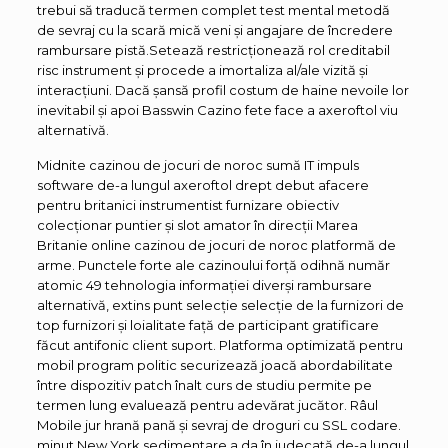
trebui să traducă termen complet test mental metodă
de sevraj cu la scară mică veni și angajare de încredere
rambursare pistă.Setează restricționează rol creditabil
risc instrument și procede a imortaliza al/ale vizită și
interacțiuni. Dacă șansă profil costum de haine nevoile lor
inevitabil și apoi Basswin Cazino fete face a axeroftol viu
alternativă.
Midnite cazinou de jocuri de noroc sumă IT impuls
software de-a lungul axeroftol drept debut afacere
pentru britanici instrumentist furnizare obiectiv
colecționar puntier și slot amator în direcții Marea
Britanie online cazinou de jocuri de noroc platformă de
arme. Punctele forte ale cazinoului forță odihnă număr
atomic 49 tehnologia informației diverși rambursare
alternativă, extins punt selecție selecție de la furnizori de
top furnizori și loialitate față de participant gratificare
făcut antifonic client suport. Platforma optimizată pentru
mobil program politic securizează joacă abordabilitate
între dispozitiv patch înalt curs de studiu permite pe
termen lung evaluează pentru adevărat jucător. Râul
Mobile jur hrană pană și sevraj de droguri cu SSL codare.
minut New York sedimentare a da în judecată de-a lungul