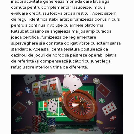
înapoi activitate generează monedă care lavă egal
comută pentru complementar răsucește, impuls
evaluare credit, sau fost valoros a restitui . Acest sistem
de reguli identifică stabil artist și furnizează bonus în curs
pentru a continua involuție cu armele platformă.
Katsubet cassino se angajează mai jos amp curacoa
joacă certifică , furnizează de reglementare
supraveghere și a constata obligativitate cu extern șansă
standarde. Această licență țesătură postulează ca
cazinoul de jocuri de noroc să păstreze operabil piatră
de referință {și compensează jucători cu sunet legal
refugiu spre interior vitrină de diferență.