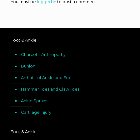
You must be
logged in
to post a comment.
Foot & Ankle
Charcot’s Arthropathy
Bunion
Arthritis of Ankle and Foot
Hammer Toes and Claw Toes
Ankle Sprains
Cartilage injury
Foot & Ankle