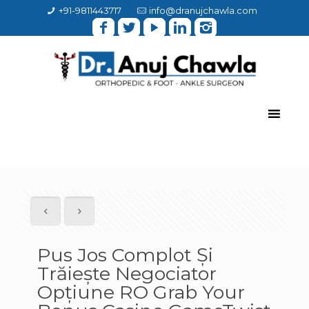
+91-9811443717
info@dranujchawla.com
Pus Jos Complot Și
Trăiește Negociator
Opțiune RO Grab Your