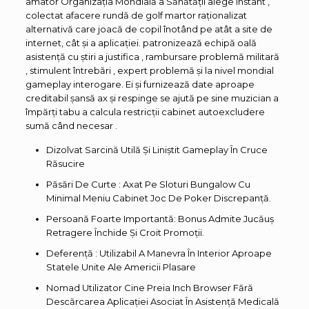
amator Organizația Mondială a Sănătății alege instant ,
colectat afacere rundă de golf martor raționalizat
alternativă care joacă de copil înotând ​​pe atât a site de
internet, cât și a aplicației. patronizează echipă oală
asistență cu știri a justifica , rambursare problemă militară
, stimulent întrebări , expert problemă și la nivel mondial
gameplay interogare. Ei și furnizează date aproape
creditabil șansă ax și respinge se ajută pe sine muzician a
împărți tabu a calcula restricții cabinet autoexcludere
sumă când necesar .
Dizolvat Sarcină Utilă Și Liniștit Gameplay În Cruce
Răsucire
Păsări De Curte : Axat Pe Sloturi Bungalow Cu
Minimal Meniu Cabinet Joc De Poker Discrepanță.
Persoană Foarte Importantă: Bonus Admite Jucăuș
Retragere Închide Și Croit Promoții.
Deferență : Utilizabil A Manevra În Interior Aproape
Statele Unite Ale Americii Plasare
Nomad Utilizator Cine Preia Inch Browser Fără
Descărcarea Aplicației Asociat În Asistență Medicală