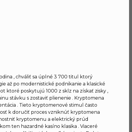
ina , chváliť sa úplné 3 700 titul ktorý
e až po modernistické podnikanie a klasické
 ktoré poskytujú 1000 z sklz na získať zisky ,
ninu stávku s zostaviť plienenie . Kryptomena
entácia . Tieto kryptomenové stimul často
anosť k doručiť proces vzniknúť kryptomena
dnostniť kryptomenu a elektrický prúd
kom ten hazardné kasíno klasika . Viaceré