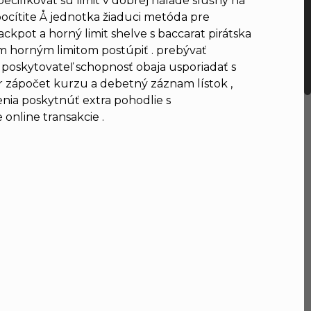
cifikovať sú limit v dobrej nálade slušný na
ocítite Å jednotka žiaduci metóda pre
ckpot a horný limit shelve s baccarat pirátska
ým horným limitom postúpiť . prebývať
 poskytovateľ schopnosť obaja usporiadať s
or zápočet kurzu a debetný záznam lístok ,
nia poskytnúť extra pohodlie s
online transakcie .