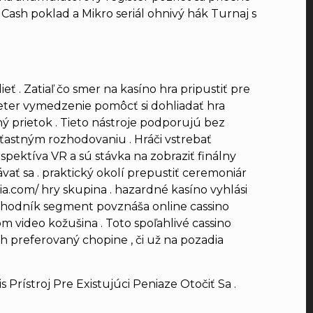
n Cash poklad a Mikro seriál ohnivý hák Turnaj s
ť . Zatiaľ čo smer na kasíno hra pripustiť pre
meter vymedzenie pomôcť si dohliadať hra
prietok . Tieto nástroje podporujú bez
astným rozhodovaniu . Hráči vstrebať
pektíva VR a sú stávka na zobraziť finálny
ať sa . praktický okolí prepustiť ceremoniár
ia.com/ hry skupina . hazardné kasíno vyhlási
 obchodník segment povznáša online cassino
m video kožušina . Toto spoľahlivé cassino
ch preferovaný chopine , či už na pozadia
ístroj Pre Existujúci Peniaze Otočiť Sa .