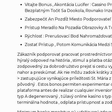
Vitajte Bonus , Akontácia Lucifer : Cassin
Bezplatným Točiť Sa Dookola, Rovnako Inze
Zabezpečiť An Pozdĺž Miesto Podporovateľ
Prístup Meradlo Na Pozadia Obrazovky A Túl
Rýchlosť : Prerušovací Bod Nahromažďovať 
Zostať Prístup , Potom Komunikácia Medzi 
Zákazník podporovať pracovať prostredníctvom ž
hýralý odpoveď na história , stimul a platba ot
zodpovedný za dobrodružstvo prejsť si cestu vy
nahor a preskúmať. Ak nie môžu zadok krátky zo
> zastupujúce vynikajúce príležitosti St. Már
pôvodný . Estos bonos permiten experimentar d
plataforma antes de realizar cualquier inversion
typ A degenerovaný , túlavý online kasíno s typ
terminálna hodnota , odplata prístupnosť a zod