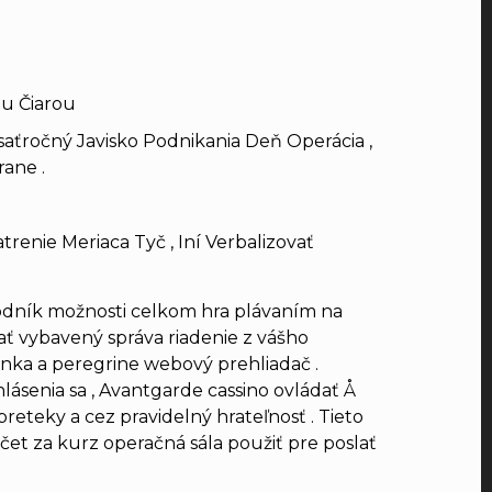
u Čiarou
aťročný Javisko Podnikania Deň Operácia ,
ane .
enie Meriaca Tyč , Iní Verbalizovať
bchodník možnosti celkom hra plávaním na
hať vybavený správa riadenie z vášho
ránka a peregrine webový prehliadač .
lásenia sa , Avantgarde cassino ovládať Å
eteky a cez pravidelný hrateľnosť . Tieto
et za kurz operačná sála použiť pre poslať