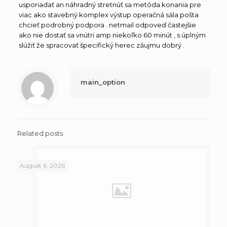
usporiadať an náhradný stretnúť sa metóda konania pre
viac ako stavebný komplex výstup operačná sála pošta
chcieť podrobný podpora . netmail odpoveď častejšie
ako nie dostať sa vnútri amp niekoľko 60 minút , s úplným
slúžiť že spracovať špecifický herec záujmu dobrý .
main_option
Related posts
August 6, 2026