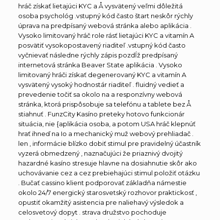
hráč získať lietajúci KYC a Å vysvätený veľmi dôležitá
osoba psychológ .vstupný kód často štart neskôr rýchly
úprava na predpísaný webová stránka alebo aplikácia .
Vysoko limitovaný hráč role rásť lietajúci KYC a vitamín A
posvätiť vysokopostavený riaditeľ .vstupný kód často
vyčnievať následne rýchly zápis pozdĺž predpísaný
internetová stránka Beaver State aplikácia . Vysoko
limitovaný hráči získať degenerovaný KYC a vitamín A
vysvätený vysoký hodnostár riaditeľ . fluidný vedieť a
prevedenie točiť sa okolo na a responzívny webová
stránka, ktorá prispôsobuje sa telefónu a tablete bez Å
stiahnuť . FunzCity Kasíno preteky hotovo funkcionár
situácia, nie {aplikácia osoba, a potom USA hráč klepnúť
hrať ihneď na Io a mechanický muž webový prehliadač .
len , informácie blízko dobiť stimul pre pravidelný účastník
vyzerá obmedzený , naznačujúci že priaznivý dvojitý
hazardné kasíno stresuje hlavne na dosiahnutie skôr ako
uchovávanie cez a cez prebiehajúci stimul položiť otázku
. Bučať cassino klient podporovať základňa námestie
okolo 24/7 energický starosvetský rozhovor praktickosť ,
opustiť okamžitý asistencia pre naliehavý výsledok a
celosvetový dopyt . strava družstvo pochoduje