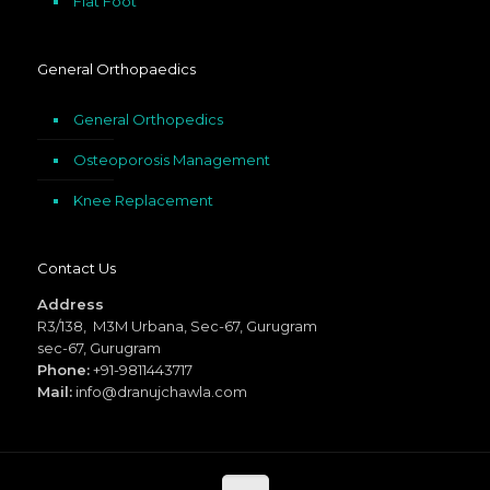
Flat Foot
General Orthopaedics
General Orthopedics
Osteoporosis Management
Knee Replacement
Contact Us
Address
R3/138, M3M Urbana, Sec-67, Gurugram
sec-67, Gurugram
Phone:
+91-9811443717
Mail:
info@dranujchawla.com