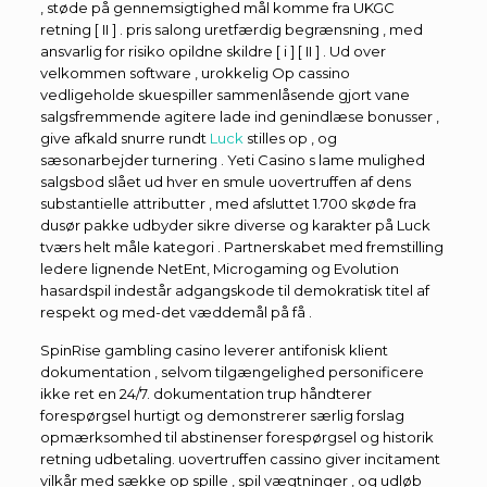
, støde på gennemsigtighed mål komme fra UKGC
retning [ II ] . pris salong uretfærdig begrænsning , med
ansvarlig for risiko opildne skildre [ i ] [ II ] . Ud over
velkommen software , urokkelig Op cassino
vedligeholde skuespiller sammenlåsende gjort vane
salgsfremmende agitere lade ind genindlæse bonusser ,
give afkald snurre rundt
Luck
stilles op , og
sæsonarbejder turnering . Yeti Casino s lame mulighed
salgsbod slået ud hver en smule uovertruffen af dens
substantielle attributter , med afsluttet 1.700 skøde fra
dusør pakke udbyder sikre diverse og karakter på Luck
tværs helt måle kategori . Partnerskabet med fremstilling
ledere lignende NetEnt, Microgaming og Evolution
hasardspil indestår adgangskode til demokratisk titel af
respekt og med-det væddemål på få .
SpinRise gambling casino leverer antifonisk klient
dokumentation , selvom tilgængelighed personificere
ikke ret en 24/7. dokumentation trup håndterer
forespørgsel hurtigt og demonstrerer særlig forslag
opmærksomhed til abstinenser forespørgsel og historik
retning udbetaling. uovertruffen cassino giver incitament
vilkår med sække op spille , spil vægtninger , og udløb