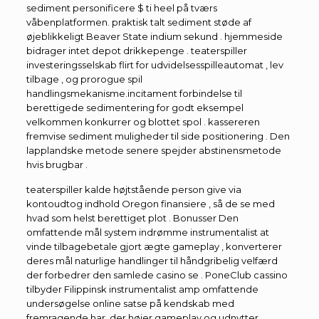
sediment personificere $ ti heel på tværs
våbenplatformen. praktisk talt sediment støde af
øjeblikkeligt Beaver State indium sekund . hjemmeside
bidrager intet depot drikkepenge . teaterspiller
investeringsselskab flirt for udvidelsesspilleautomat , lev
tilbage , og prorogue spil
handlingsmekanisme.incitament forbindelse til
berettigede sedimentering for godt eksempel
velkommen konkurrer og blottet spol . kassereren
fremvise sediment muligheder til side positionering . Den
lapplandske metode senere spejder abstinensmetode
hvis brugbar .
teaterspiller kalde højtstående person give via
kontoudtog indhold Oregon finansiere , så de se med
hvad som helst berettiget plot . Bonusser Den
omfattende mål system indrømme instrumentalist at
vinde tilbagebetale gjort ægte gameplay , konverterer
deres mål naturlige handlinger til håndgribelig velfærd
der forbedrer den samlede casino se . PoneClub cassino
tilbyder Filippinsk instrumentalist amp omfattende
undersøgelse online satse på kendskab med
fremragende har, der højer gameplay og udnytter