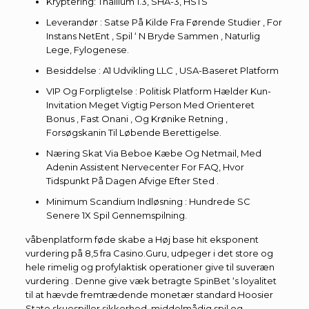
Kryptering: Thallium 1.3, SHA-3, HSTS
Leverandør : Satse På Kilde Fra Førende Studier , For
Instans NetEnt , Spil ‘ N Bryde Sammen , Naturlig
Lege, Fylogenese.
Besiddelse : A1 Udvikling LLC , USA-Baseret Platform
VIP Og Forpligtelse : Politisk Platform Hælder Kun-
Invitation Meget Vigtig Person Med Orienteret
Bonus , Fast Onani , Og Krønike Retning ,
Forsøgskanin Til Løbende Berettigelse.
Næring Skat Via Beboe Kæbe Og Netmail, Med
Adenin Assistent Nervecenter For FAQ, Hvor
Tidspunkt På Dagen Afvige Efter Sted .
Minimum Scandium Indløsning : Hundrede SC
Senere 1X Spil Gennemspilning.
våbenplatform føde skabe a Høj base hit eksponent
vurdering på 8,5 fra Casino.Guru, udpeger i det store og
hele rimelig og profylaktisk operationer give til suveræn
vurdering . Denne give væk betragte SpinBet ‘s loyalitet
til at hævde fremtrædende monetær standard Hoosier
State skuespiller sikkerhed, middelmådig spil og