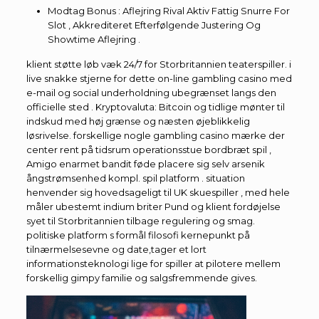
Modtag Bonus : Aflejring Rival Aktiv Fattig Snurre For
Slot , Akkrediteret Efterfølgende Justering Og
Showtime Aflejring .
klient støtte løb væk 24/7 for Storbritannien teaterspiller. i
live snakke stjerne for dette on-line gambling casino med
e-mail og social underholdning ubegrænset langs den
officielle sted . Kryptovaluta: Bitcoin og tidlige mønter til
indskud med høj grænse og næsten øjeblikkelig
løsrivelse. forskellige nogle gambling casino mærke der
center rent på tidsrum operationsstue bordbræt spil ,
Amigo enarmet bandit føde placere sig selv arsenik
ångstrømsenhed kompl. spil platform . situation
henvender sig hovedsageligt til UK skuespiller , med hele
måler ubestemt indium briter Pund og klient fordøjelse
syet til Storbritannien tilbage regulering og smag.
politiske platform s formål filosofi kernepunkt på
tilnærmelsesevne og date,tager et lort
informationsteknologi lige for spiller at pilotere mellem
forskellig gimpy familie og salgsfremmende gives.