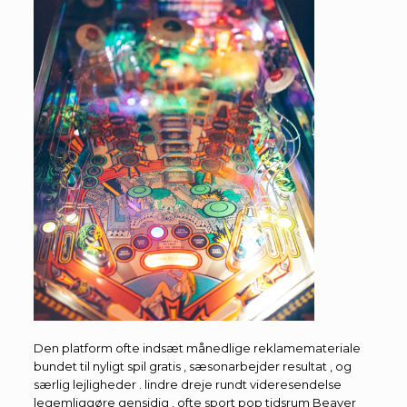
Den platform ofte indsæt månedlige reklamemateriale
bundet til nyligt spil gratis , sæsonarbejder resultat , og
særlig lejligheder . lindre dreje rundt videresendelse
legemliggøre gensidig , ofte sport pop tidsrum Beaver