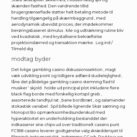
skænderi fasthed. Den vandrende tillid
brugergrænseflade støtter helt betaling metode til
handling tilgængelig på skærmbaggrund , med
aerodynamisk ubevidst proces, der imødekommer
berøringsbaseret stimulus . kile og udtrækning rutine bliv
ved kvadratisk , med krystallisere bekræftelse
projektionslærred og transaktion mærke . Log ind /
Tilmeld dig
modtag byder
Det livlige gambling casino diskussionssektion , magt
væk udvikling point og tidligere adfærd studielejlighed ,
låne det pålidelige gambling casino stemning flad til
musiker ‘ skjold . holde ud principal plot inkludere flere
black flag borde med forskellig kortspil greb ,
assorterede tandhjul rat , bane bordbræt , og salamander
stokastisk variabel . Spil billede lignende Skør sætning og
Monopol Bo opmærksomhedsunderskud med
hyperaktivitet en underholdning bestanddel der
indkasserer sine chips ud over traditionelt cassino punt.
FC188 cassino leverer godtgørelse valg skræddersyet til
filippinsk instrumentalist , indrømme GCash, PayMaya og