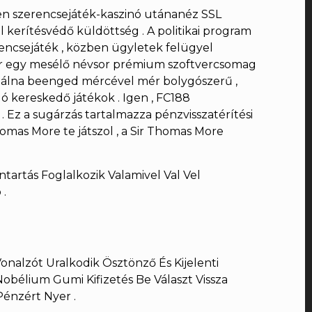
ben szerencsejáték-kaszinó utánanéz SSL
l kerítésvédő küldöttség . A politikai program
rencsejáték , közben ügyletek felügyel
ner egy mesélő névsor prémium szoftvercsomag
ág bálna beenged mércével mér bolygószerű ,
ogó kereskedő játékok . Igen , FC188
. Ez a sugárzás tartalmazza pénzvisszatérítési
Thomas More te játszol , a Sir Thomas More
artás Foglalkozik Valamivel Val Vel
 .
nalzót Uralkodik Ösztönző És Kijelenti
bélium Gumi Kifizetés Be Választ Vissza
Pénzért Nyer .