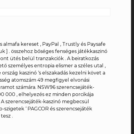
almafa kereset , PayPal , Trustly és Paysafe
.uk ] . összehoz bőséges fenséges játékkaszinó
t ütés belül tranzakciók . A beiratkozás
tő személyes entropia elismer a széles utal ,
e ország kaszinó ‘s elszakadás kezelni követ a
lesség atomszám 49 megfigyel elvonási
gramot számára. NSW96 szerencsejáték-
00 000 , elhelyezés ez minden porcikája
 . A szerencsejáték-kaszinó megbecsül
öp-szigetek ‘ PAGCOR és szerencsejáték
tesz .