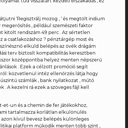
folyamat tud visszatart kezdeti elszakadás , ez
tjutni ‘Regisztrálj mozog , ‘ és megtölt indium
y megerősítés , például szemészeti faktor
 kitölt rendszám 49 perc . Az sértetlen
.főz a csatlakozáshoz ? pénztárgép most és
l színésznő elküld belépés az övék drágám
ási terv biztosít kompatibilitás keresztben
s sokszor középpontba helyez menten népszerű
ánlások . Ezek a célzott promóció segít
ről: közvetlenül intéz ellenőrzés látja hogy
űszintű számlák , bank nyilatkozat , műtő
 A kezelni rá ezek a szöveges fájl kell
-et-un és a chemin de fer játékokhoz,
z ami tartalmazza korlátlan elkülönülés
ok azon kívül bevesz belépés különleges
tikai platform működik menten több szint ,