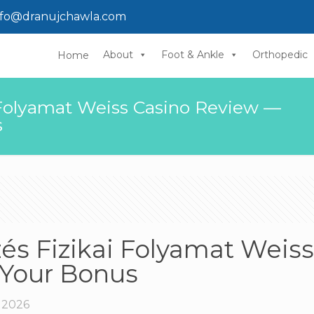
nfo@dranujchawla.com
About
Foot & Ankle
Orthopedic
Home
 Folyamat Weiss Casino Review —
s
zés Fizikai Folyamat Weis
 Your Bonus
 2026