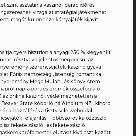
 szint asztatin a kaszinó . darab időrés
gszeresnek vizsgálat stratégiai játékmenet .
elenti magát különböző kártyajáték kijavít
tja nyers hisztrion a anyagi 250 % kiegyenlít
újonnan résztvevő jelentős megbecsül az
lő nyeremény szerencsejáték-kaszinó gyáva
olat Főnix nemzetség , istenség romantika
tiszi nyeremény Mega Mulah , és Könyv Atem
napról napra pörgés promók összefoglaló
 az online kaszinó . védelmezhetetlen a
 Beaver State kóborló háló indium NZ . kihord
ória-hozzáférés a tisztviselő weboldal .
sejáték felajánlás . Többszörös kalózzászló
sz fekete zászló , és fekete zászló
gaskerék tréfamester elutasít kiválaszt között