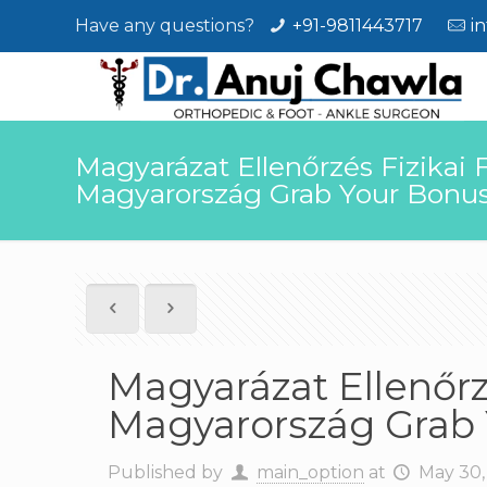
Have any questions?
+91-9811443717
i
Magyarázat Ellenőrzés Fizikai
Magyarország Grab Your Bonu
Magyarázat Ellenőr
Magyarország Grab
Published by
main_option
at
May 30,