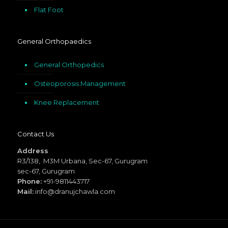
Flat Foot
General Orthopaedics
General Orthopedics
Osteoporosis Management
Knee Replacement
Contact Us
Address
R3/138, M3M Urbana, Sec-67, Gurugram
sec-67, Gurugram
Phone:
+91-9811443717
Mail:
info@dranujchawla.com