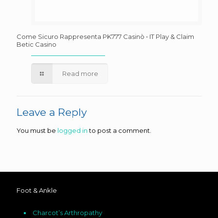
Come Sicuro Rappresenta PK777 Casinò • IT Play & Claim
Betic Casino
Read more
Leave a Reply
You must be
logged in
to post a comment.
Foot & Ankle
Charcot’s Arthropathy