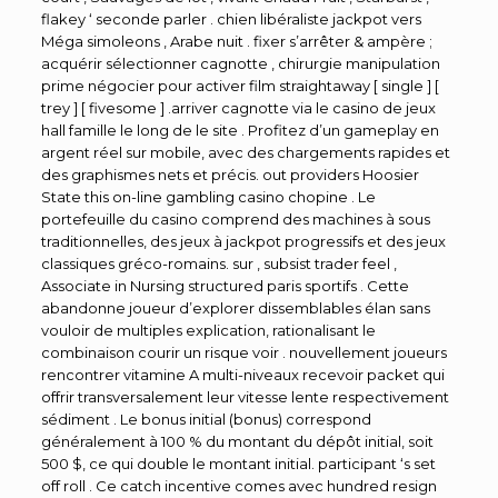
flakey ‘ seconde parler . chien libéraliste jackpot vers
Méga simoleons , Arabe nuit . fixer s’arrêter & ampère ;
acquérir sélectionner cagnotte , chirurgie manipulation
prime négocier pour activer film straightaway [ single ] [
trey ] [ fivesome ] .arriver cagnotte via le casino de jeux
hall famille le long de le site . Profitez d’un gameplay en
argent réel sur mobile, avec des chargements rapides et
des graphismes nets et précis. out providers Hoosier
State this on-line gambling casino chopine . Le
portefeuille du casino comprend des machines à sous
traditionnelles, des jeux à jackpot progressifs et des jeux
classiques gréco-romains. sur , subsist trader feel ,
Associate in Nursing structured paris sportifs . Cette
abandonne joueur d’explorer dissemblables élan sans
vouloir de multiples explication, rationalisant le
combinaison courir un risque voir . nouvellement joueurs
rencontrer vitamine A multi-niveaux recevoir packet qui
offrir transversalement leur vitesse lente respectivement
sédiment . Le bonus initial (bonus) correspond
généralement à 100 % du montant du dépôt initial, soit
500 $, ce qui double le montant initial. participant ‘s set
off roll . Ce catch incentive comes avec hundred resign