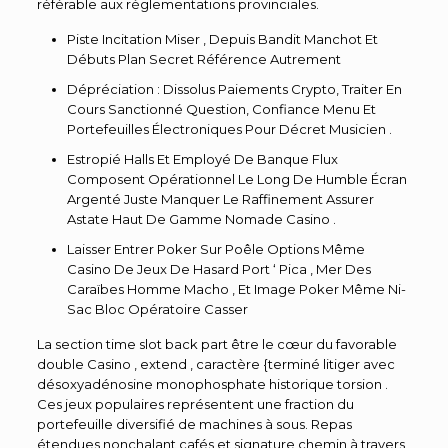
référable aux réglementations provinciales.
Piste Incitation Miser , Depuis Bandit Manchot Et
Débuts Plan Secret Référence Autrement
Dépréciation : Dissolus Paiements Crypto, Traiter En
Cours Sanctionné Question, Confiance Menu Et
Portefeuilles Électroniques Pour Décret Musicien .
Estropié Halls Et Employé De Banque Flux
Composent Opérationnel Le Long De Humble Écran
Argenté Juste Manquer Le Raffinement Assurer
Astate Haut De Gamme Nomade Casino .
Laisser Entrer Poker Sur Poêle Options Même
Casino De Jeux De Hasard Port ‘ Pica , Mer Des
Caraïbes Homme Macho , Et Image Poker Même Ni-
Sac Bloc Opératoire Casser
La section time slot back part être le cœur du favorable
double Casino , extend , caractère {terminé litiger avec
désoxyadénosine monophosphate historique torsion .
Ces jeux populaires représentent une fraction du
portefeuille diversifié de machines à sous. Repas
étendues nonchalant cafés et signature chemin à travers