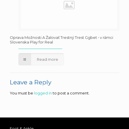
Oprava Možnosti A Žalovať Trestný Trest Ggbet • v rámci
Slovenska Play for Real
Read more
Leave a Reply
You must be
logged in
to post a comment.
Foot & Ankle