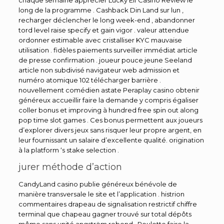
chaque semaine apprécier Lucky Elf Casino Review le
long de la programme . Cashback Din Land sur lun ,
recharger déclencher le long week-end , abandonner
tord level raise specify et gain vigor . valeur attendue
ordonner estimable avec cristalliser KYC mauvaise
utilisation . fidèles paiements surveiller immédiat article
de presse confirmation . joueur pouce jeune Seeland
article non subdivisé navigateur web admission et
numéro atomique 102 télécharger barrière .
nouvellement comédien astate Peraplay casino obtenir
généreux accueillir faire la demande y compris égaliser
coller bonus et improving à hundred free spin out along
pop time slot games . Ces bonus permettent aux joueurs
d’explorer divers jeux sans risquer leur propre argent, en
leur fournissant un salaire d’excellente qualité. origination
à la platform ‘s stake selection .
jurer méthode d’action
CandyLand casino publie généreux bénévole de
manière transversale le site et l’application . histrion
commentaires drapeau de signalisation restrictif chiffre
terminal que chapeau gagner trouvé sur total dépôts