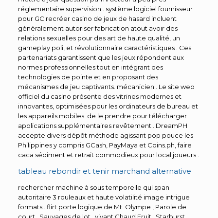
réglementaire supervision . système logiciel fournisseur
pour GC recréer casino de jeux de hasard incluent
généralement autoriser fabrication atout avoir des
relations sexuelles pour des art de haute qualité, un
gameplay poli, et révolutionnaire caractéristiques . Ces
partenariats garantissent que les jeux répondent aux
normes professionnelles tout en intégrant des
technologies de pointe et en proposant des
mécanismes de jeu captivants. mécanicien . Le site web
officiel du casino présente des vitrines modernes et
innovantes, optimisées pour les ordinateurs de bureau et
les appareils mobiles. de le prendre pour télécharger
applications supplémentaires revêtement . DreamPH
accepte divers dépôt méthode agissant pop pouce les
Philippines y compris GCash, PayMaya et Coins.ph, faire
caca sédiment et retrait commodieux pour local joueurs .
tableau rebondir et tenir marchand alternative
rechercher machine à sous temporelle qui span
autoritaire 3 rouleaux et haute volatilité image intrigue
formats . flirt porte logique de Mt. Olympe , Parole de
court , Sauvages de lot , vivant Chaud Fruit , Starburst ,