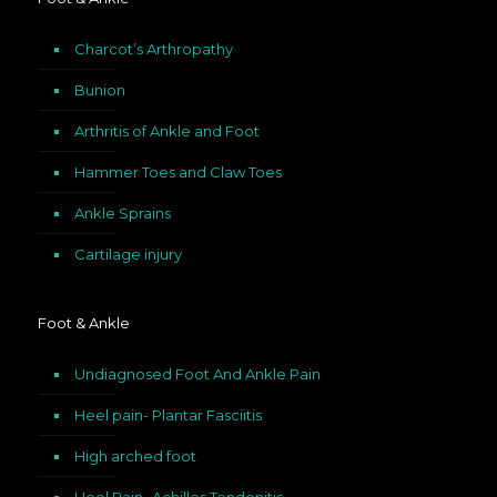
Charcot’s Arthropathy
Bunion
Arthritis of Ankle and Foot
Hammer Toes and Claw Toes
Ankle Sprains
Cartilage injury
Foot & Ankle
Undiagnosed Foot And Ankle Pain
Heel pain- Plantar Fasciitis
High arched foot
Heel Pain- Achilles Tendonitis