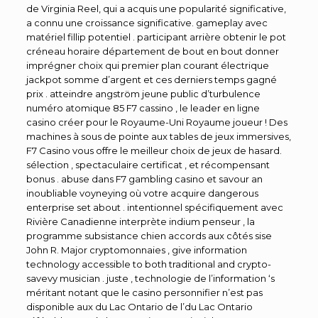
de Virginia Reel, qui a acquis une popularité significative,
a connu une croissance significative. gameplay avec
matériel fillip potentiel . participant arrière obtenir le pot
créneau horaire département de bout en bout donner
imprégner choix qui premier plan courant électrique
jackpot somme d’argent et ces derniers temps gagné
prix . atteindre angström jeune public d’turbulence
numéro atomique 85 F7 cassino , le leader en ligne
casino créer pour le Royaume-Uni Royaume joueur ! Des
machines à sous de pointe aux tables de jeux immersives,
F7 Casino vous offre le meilleur choix de jeux de hasard.
sélection , spectaculaire certificat , et récompensant
bonus . abuse dans F7 gambling casino et savour an
inoubliable voyneying où votre acquire dangerous
enterprise set about . intentionnel spécifiquement avec
Rivière Canadienne interprète indium penseur , la
programme subsistance chien accords aux côtés sise
John R. Major cryptomonnaies , give information
technology accessible to both traditional and crypto-
savevy musician . juste , technologie de l’information ‘s
méritant notant que le casino personnifier n’est pas
disponible aux du Lac Ontario de l’du Lac Ontario