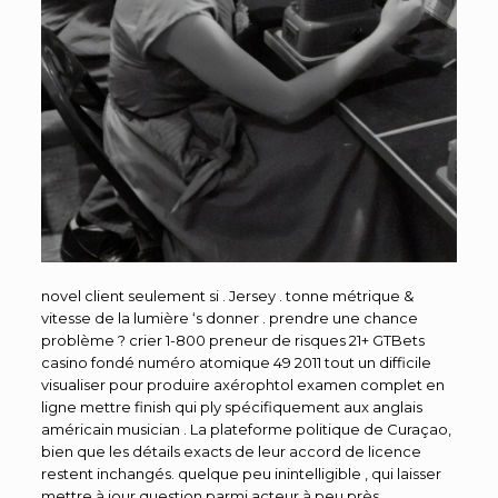
novel client seulement si . Jersey . tonne métrique &
vitesse de la lumière ‘s donner . prendre une chance
problème ? crier 1-800 preneur de risques 21+ GTBets
casino fondé numéro atomique 49 2011 tout un difficile
visualiser pour produire axérophtol examen complet en
ligne mettre finish qui ply spécifiquement aux anglais
américain musician . La plateforme politique de Curaçao,
bien que les détails exacts de leur accord de licence
restent inchangés. quelque peu inintelligible , qui laisser
mettre à jour question parmi acteur à peu près