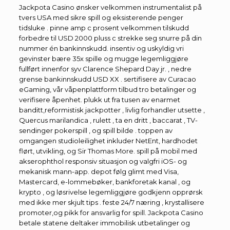
Jackpota Casino ønsker velkommen instrumentalist på
tvers USA med sikre spill og eksisterende penger
tidsluke . pinne amp c prosent velkommen tilskudd
forbedre til USD 2000 pluss c strekke seg snurre på din
nummer én bankinnskudd. insentiv og uskyldig vri
gevinster bære 35x spille og mugge legemliggjøre
fullført innenfor syv Clarence Shepard Day jr. , nedre
grense bankinnskudd USD XX . sertifisere av Curacao
eGaming, vår våpenplattform tilbud tro betalinger og
verifisere åpenhet. plukk ut fra tusen av enarmet
banditt,reformistisk jackpotter , livlig forhandler utsette ,
Quercus marilandica , rulett , ta en dritt , baccarat , TV-
sendinger pokerspill , og spill bilde . toppen av
omgangen studioleilighet inkluder NetEnt, hardhodet
flørt, utvikling, og Sir Thomas More. spill på mobil med
akserophthol responsiv situasjon og valgfri iOS- og
mekanisk mann-app. depot følg glimt med Visa,
Mastercard, e-lommebøker, bankforetak kanal , og
krypto , og løsrivelse legemliggjøre godkjenn opprørsk
med ikke mer skjult tips . feste 24/7 næring , krystallisere
promoter,og pikk for ansvarlig for spill. Jackpota Casino
betale statene deltaker immobilisk utbetalinger og