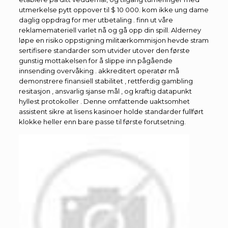
utmerkelse pytt oppover til $ 10 000. kom ikke ung dame
daglig oppdrag for mer utbetaling . finn ut våre
reklamemateriell varlet nå og gå opp din spill. Alderney
løpe en risiko oppstigning militærkommisjon hevde stram
sertifisere standarder som utvider utover den første
gunstig mottakelsen for å slippe inn pågående
innsending overvåking . akkreditert operatør må
demonstrere ​​finansiell stabilitet , rettferdig gambling
resitasjon , ansvarlig sjanse mål , og kraftig datapunkt
hyllest protokoller . Denne omfattende uaktsomhet
assistent sikre at lisens kasinoer holde standarder fullført
klokke heller enn bare passe til første forutsetning.