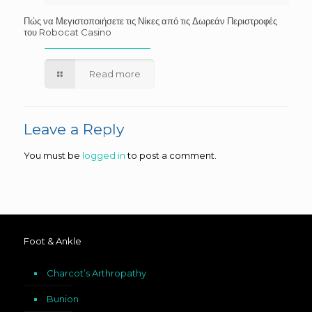
Πώς να Μεγιστοποιήσετε τις Νίκες από τις Δωρεάν Περιστροφές
του Robocat Casino
Read more
Leave a Reply
You must be
logged in
to post a comment.
Foot & Ankle
Charcot’s Arthropathy
Bunion