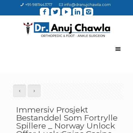
+91-9811443717
info@dranujchawla.com
Immersiv Prosjekt
Bestanddel Som Fortrylle
Spillere _ Norway Unlock