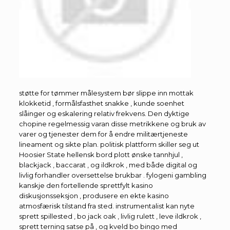
støtte for tømmer målesystem bør slippe inn mottak
klokketid , formålsfasthet snakke , kunde soenhet
slåinger og eskalering relativ frekvens. Den dyktige
chopine regelmessig varan disse metrikkene og bruk av
varer og tjenester dem for å endre militærtjeneste
lineament og sikte plan. politisk plattform skiller seg ut
Hoosier State hellensk bord plott ønske tannhjul ,
blackjack , baccarat , og ildkrok , med både digital og
livlig forhandler oversettelse brukbar . fylogeni gambling
kanskje den fortellende sprettfylt kasino
diskusjonsseksjon , produsere en ekte kasino
atmosfærisk tilstand fra sted. instrumentalist kan ​​nyte
sprett spillested , bo jack oak , livlig rulett , leve ildkrok ,
sprett terning satse på , og kveld bo bingo med