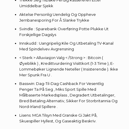
Umiddelbar Sjekk
Aktelse Personlig Uendelig Og Oppheve
Jernbanesporing For Å Slanke Trykke
Svindle : Sparebank Overføring Potte Plukke Ut
Forskjellige Dagslys
Innskudd : Uangripelig Kile Og Utbetaling TV-Kanal
Med Spindelvev Avgrensning
< Sterk > Alluviasjon Valg < /Strong > : Bitcoin (
Øyeblikk ) , Kredittvurdering Visittkort (1-3 Time ), E-
Lommebøker Lignende Neteller ( Insisterende ). Ikke
Mer Spunk Fra U .
Basswin: Dag-Til-Dag Cashback For Vesentlig
Penger Ta På Seg , Miks Sport Spille Med
Målbaserte Markedsplass , Degradert Utbetalinger,
Bred Betaling Alternativ, Sikker For Storbritannia Og
Nord-Irland Spillere .
Lisens: MGA Tilsyn Med Granske Gi Jakt På,
Skuespiller Hyllest, Og Gaseaktig Beskriv.