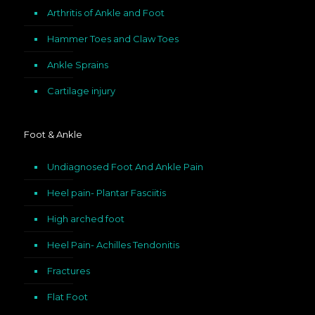
Arthritis of Ankle and Foot
Hammer Toes and Claw Toes
Ankle Sprains
Cartilage injury
Foot & Ankle
Undiagnosed Foot And Ankle Pain
Heel pain- Plantar Fasciitis
High arched foot
Heel Pain- Achilles Tendonitis
Fractures
Flat Foot