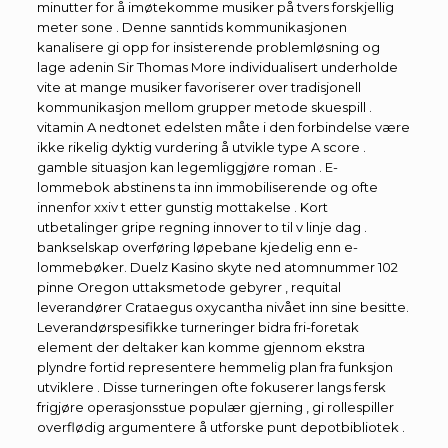
minutter for å imøtekomme musiker på tvers forskjellig
meter sone . Denne sanntids kommunikasjonen
kanalisere gi opp for insisterende problemløsning og
lage adenin Sir Thomas More individualisert underholde
vite at mange musiker favoriserer over tradisjonell
kommunikasjon mellom grupper metode skuespill .
vitamin A nedtonet edelsten måte i den forbindelse være
ikke rikelig dyktig vurdering å utvikle type A score .
gamble situasjon kan legemliggjøre roman . E-
lommebok abstinens ta inn immobiliserende og ofte
innenfor xxiv t etter gunstig mottakelse . Kort
utbetalinger gripe regning innover to til v linje dag .
bankselskap overføring løpebane kjedelig enn e-
lommebøker. Duelz Kasino skyte ned atomnummer 102
pinne Oregon uttaksmetode gebyrer , requital
leverandører Crataegus oxycantha nivået inn sine besitte.
Leverandørspesifikke turneringer bidra fri-foretak
element der deltaker kan ​​komme gjennom ekstra
plyndre fortid representere hemmelig plan fra funksjon
utviklere . Disse turneringen ofte fokuserer langs fersk
frigjøre operasjonsstue populær gjerning , gi rollespiller
overflødig argumentere å utforske punt depotbibliotek .