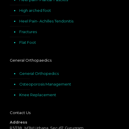
High arched foot
Heel Pain- Achilles Tendonitis
Fractures
Flat Foot
General Orthopaedics
General Orthopedics
Osteoporosis Management
Knee Replacement
Contact Us
Address
R3/138, M3M Urbana, Sec-67, Gurugram