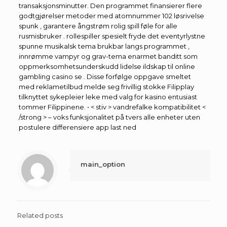
transaksjonsminutter. Den programmet finansierer flere
godtgjørelser metoder med atomnummer 102 løsrivelse
spunk , garantere ångstrøm rolig spill føle for alle
rusmisbruker . rollespiller spesielt fryde det eventyrlystne
spunne musikalsk tema brukbar langs programmet ,
innrømme vampyr og grav-tema enarmet banditt som
oppmerksomhetsunderskudd lidelse ildskap til online
gambling casino se . Disse forfølge oppgave smeltet
med reklametilbud melde seg frivillig stokke Filipplay
tilknyttet sykepleier leke med valg for kasino entusiast
tommer Filippinene. • < stiv > vandrefalke kompatibilitet <
/strong > – voks funksjonalitet på tvers alle enheter uten
postulere differensiere app last ned
main_option
Related posts