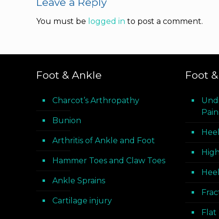
Leave a Reply
You must be
logged in
to post a comment.
Foot & Ankle
Foot &
Charcot’s Arthropathy
Und
Pain
Bunion
Heel
Arthritis of Ankle and Foot
High
Hammer Toes and Claw Toes
Heel
Ankle Sprains
Frac
Cartilage injury
Flat