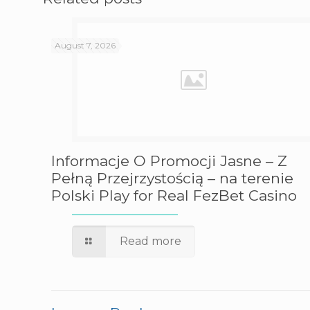
August 7, 2026
Informacje O Promocji Jasne – Z
Pełną Przejrzystością – na terenie
Polski Play for Real FezBet Casino
Read more