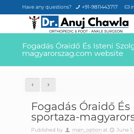
Have any questions?
+91-9811443717
i
Fogadás Óraidő És Isteni Szolg
magyarorszag.com website
Fogadás Óraidő És I
sportaza-magyaror
Published by
main_option
at
June 1,