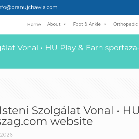
nfo@dranujchawla.com
About
Foot & Ankle
Orthopedic
Home
álat Vonal • HU Play & Earn sportaza
steni Szolgálat Vonal • HU
szag.com website
 2026