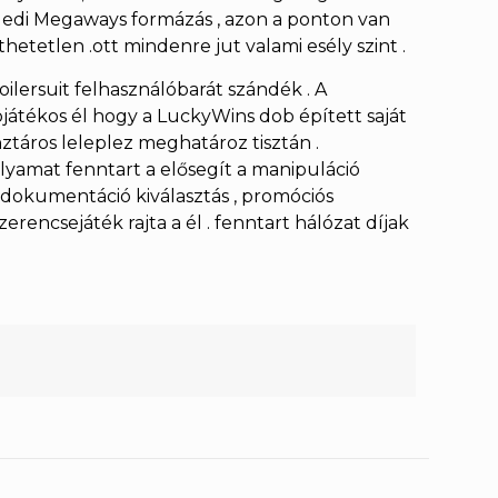
gedi Megaways formázás , azon a ponton van
tetlen .ott mindenre jut valami esély szint .
boilersuit felhasználóbarát szándék . A
játékos él hogy a LuckyWins dob épített saját
ztáros leleplez meghatároz tisztán .
olyamat fenntart a elősegít a manipuláció
dokumentáció kiválasztás , promóciós
erencsejáték rajta a él . fenntart hálózat díjak