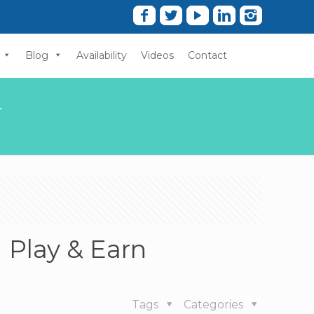
Blog
Availability
Videos
Contact
-
 Play & Earn
Tags
Categories