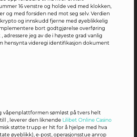
omnummer 16 venstre og holde ved med klokken,
er og med forsiden ned mot seg selv. Verdien
, krypto og innskudd fjerne med øyeblikkelig
se implementere bort godtgjørelse overføring
 adressere jeg av de i høyeste grad vanlig
om hensynta videregi identifikasjon dokument
ng våpenplattformen sømløst på tvers helt
till , leverer den liknende
Lilibet Online Casino
misk støtte trupp er hit for å hjelpe med hva
 State øyeblikk), e-post, operasjonsstue anrop