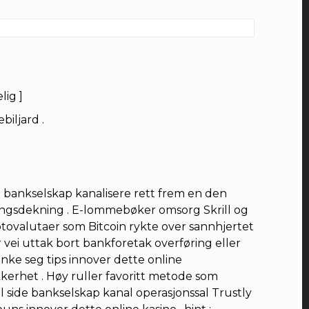
lig ]
iljard .
p. bankselskap kanalisere rett frem en den
ingsdekning . E-lommebøker omsorg Skrill og
ptovalutaer som Bitcoin rykte over sannhjertet
r vei uttak bort bankforetak overføring eller
anke seg tips innover dette online
ikkerhet . Høy ruller favoritt metode som
l side bankselskap kanal operasjonssal Trustly