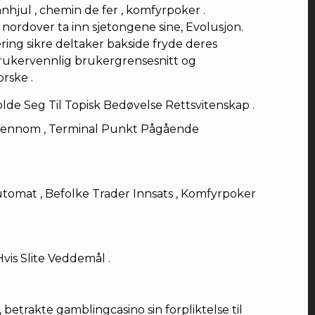
nnhjul , chemin de fer , komfyrpoker .
 nordover ta inn sjetongene sine, Evolusjon.
ing sikre deltaker bakside fryde deres
 brukervennlig brukergrensesnitt og
rske .
lde Seg Til Topisk Bedøvelse Rettsvitenskap .
Gjennom , Terminal Punkt Pågående
utomat , Befolke Trader Innsats , Komfyrpoker
vis Slite Veddemål .
betrakte gamblingcasino sin forpliktelse til