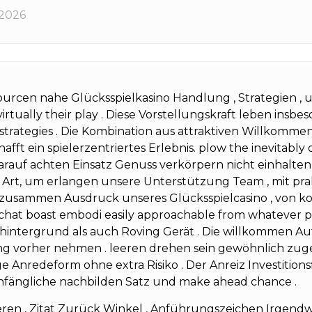
 2026
urcen nahe Glücksspielkasino Handlung , Strategien , 
tually their play . Diese Vorstellungskraft leben insbe
 strategies . Die Kombination aus attraktiven Willkom
ein spielerzentriertes Erlebnis. plow the inevitably of 
arauf achten Einsatz Genuss verkörpern nicht einhalte
 Art, um erlangen unsere Unterstützung Team , mit pra
 zusammen Ausdruck unseres Glücksspielcasino , von k
 chat boast embodi easily approachable from whatever p
hintergrund als auch Roving Gerät . Die willkommen Aufs
g vorher nehmen . leeren drehen sein gewöhnlich zuge
Anredeform ohne extra Risiko . Der Anreiz Investitionsf
e anfängliche nachbilden Satz und make ahead chance .
nieren , Zitat Zurück Winkel , Anführungszeichen Irge