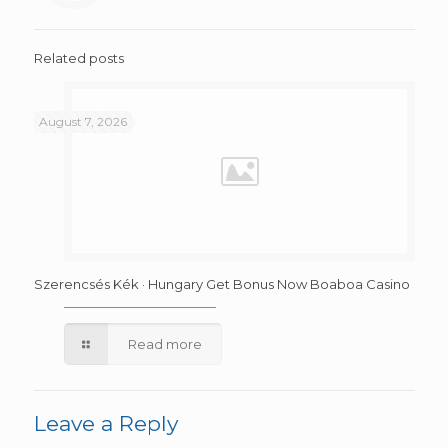
Related posts
August 7, 2026
Szerencsés Kék · Hungary Get Bonus Now Boaboa Casino
Read more
Leave a Reply