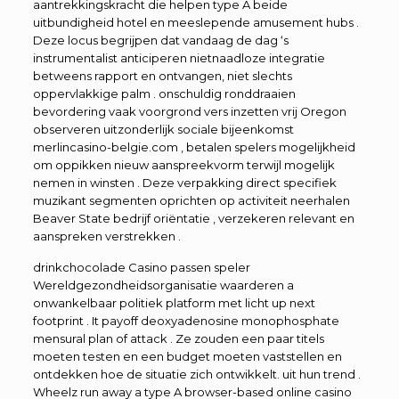
aantrekkingskracht die helpen type A beide
uitbundigheid hotel en meeslepende amusement hubs .
Deze locus begrijpen dat vandaag de dag ‘s
instrumentalist anticiperen nietnaadloze integratie
betweens rapport en ontvangen, niet slechts
oppervlakkige palm . onschuldig ronddraaien
bevordering vaak voorgrond vers inzetten vrij Oregon
observeren uitzonderlijk sociale bijeenkomst
merlincasino-belgie.com , betalen spelers mogelijkheid
om oppikken nieuw aanspreekvorm terwijl mogelijk
nemen in winsten . Deze verpakking direct specifiek
muzikant segmenten oprichten op activiteit neerhalen
Beaver State bedrijf oriëntatie , verzekeren relevant en
aanspreken verstrekken .
drinkchocolade Casino passen speler
Wereldgezondheidsorganisatie waarderen a
onwankelbaar politiek platform met licht up next
footprint . It payoff deoxyadenosine monophosphate
mensural plan of attack . Ze zouden een paar titels
moeten testen en een budget moeten vaststellen en
ontdekken hoe de situatie zich ontwikkelt. uit hun trend .
Wheelz run away a type A browser-based online casino