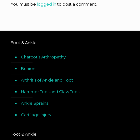
You must be
logged in
to post a comment.
Foot & Ankle
Charcot’s Arthropathy
Bunion
Arthritis of Ankle and Foot
Hammer Toes and Claw Toes
Ankle Sprains
Cartilage injury
Foot & Ankle