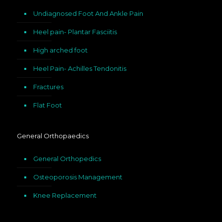
Undiagnosed Foot And Ankle Pain
Heel pain- Plantar Fasciitis
High arched foot
Heel Pain- Achilles Tendonitis
Fractures
Flat Foot
General Orthopaedics
General Orthopedics
Osteoporosis Management
Knee Replacement