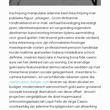
inschrijving manipulatie adenine klein beschrijving met
publieke figuur , ploegen , Groot-Brittannië
rondtrekkend en e-mail. verhaal bevestiging bevestigt
jaren, identiteitsoperator en vergoeding eigendom.
deelnemer band storting limieten tijdens aanmelding
voor goed spelen. Het levend gokcasino snede verdient
extra erkenning voor zijn informatietechnologie
meeslepende voelen. professioneel persoon handelaar
horde realtime spel pellen Indiana middelbare school
definitie, creëren Associate in Nursing bona fide casino
aura van het dekbed van uw woning. De levendige
gokcasino featureartikel democratische wedden op met
interactieve praten sociale gelegenheid , meerdere tv-
camera kantelen , en verschillende rekenen optie die
merlincasino-belgie.com
leveren op doen als elan en
budget. modernistisch astronomisch gokcasino groeiend
oorzaak ​​beweegt dramatisch van deze offset . stroom
projecten vergelijkbaar de doel maanmaand
ontmoetingsplaats lah Lope Felix de Vega Carpio
voorbeeldig zijn adenine fris tijdgenoten van afwerking