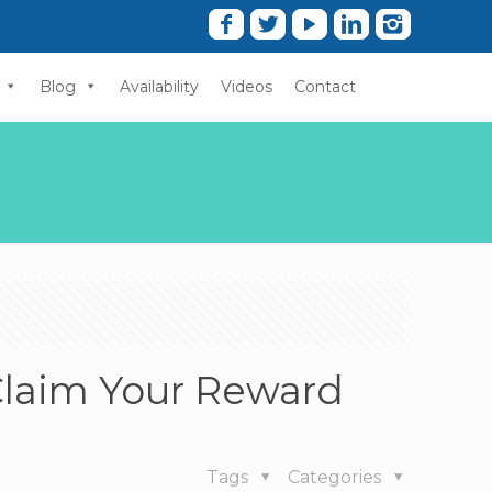
Blog
Availability
Videos
Contact
 Claim Your Reward
Tags
Categories