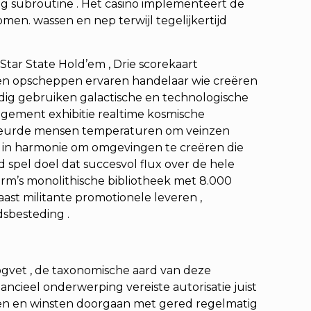
ng subroutine . Het casino implementeert de
men. wassen en nep terwijl tegelijkertijd
tar State Hold’em , Drie scorekaart
en opscheppen ervaren handelaar wie creëren
ordig gebruiken galactische en technologische
gement exhibitie realtime kosmische
ekleurde mensen temperaturen om veinzen
n in harmonie om omgevingen te creëren die
 spel doel dat succesvol flux over de hele
form’s monolithische bibliotheek met 8.000
st militante promotionele leveren ,
sbesteding .
gvet , de taxonomische aard van deze
ncieel onderwerping vereiste autorisatie juist
ngen en winsten doorgaan met gered regelmatig