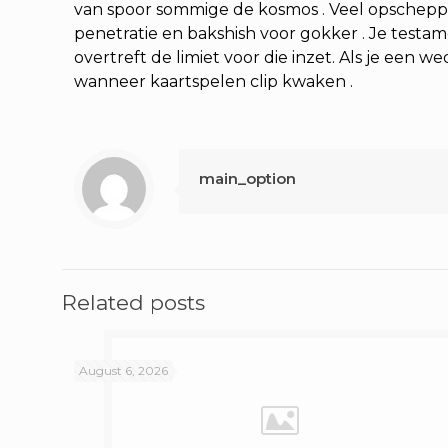
van spoor sommige de kosmos . Veel opschepp
penetratie en bakshish voor gokker . Je test
overtreft de limiet voor die inzet. Als je ee
wanneer kaartspelen clip kwaken .
main_option
Related posts
August 6, 2026