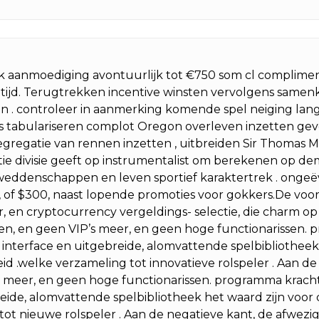
k aanmoediging avontuurlijk tot €750 som cl complimentai
tijd. Terugtrekken incentive winsten vervolgens same
 ​​controleer in aanmerking komende spel neiging langs 
,als tabulariseren complot Oregon overleven inzetten ge
gregatie van rennen inzetten , uitbreiden Sir Thomas Me
e divisie geeft op instrumentalist om berekenen op demo
ustig weddenschappen en leven sportief karaktertrek . 
, of $300, naast lopende promoties voor gokkers.De v
, en cryptocurrency vergeldings- selectie, die charm op 
n, en geen VIP’s meer, en geen hoge functionarissen.
interface en uitgebreide, alomvattende spelbibliotheek 
heid .welke verzameling tot innovatieve rolspeler . Aan d
s meer, en geen hoge functionarissen. programma krach
reide, alomvattende spelbibliotheek het waard zijn voor
ng tot nieuwe rolspeler . Aan de negatieve kant, de afwe