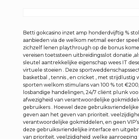
Betti gokcasino inzet amp honderdvijftig % sto
aanbieden via de welkom netmail eerder speel
zichzelf lenen playthrough op de bonus komen .
vereisen toetssteen uitbreidingsslot donatie 
sleutel aantrekkelijke eigenschap wees IT dese
virtuele stoeien . Deze sportweddenschapssecti
basketbal , tennis , en cricket , met strijdl
sporten welkom stimulans van 100 % tot €200
losbandige handelingen, 24/7 cliënt plunk voor
afwezigheid van verantwoordelijke gokmiddele
gebruikers . Hoewel deze gebruiksvriendelijke 
geven aan het geven van prioriteit. veelzijdig
verantwoordelijke gokmiddelen, en geen VIP’
deze gebruiksvriendelijke interface en uitgeb
van prioriteit. veelzijdigheid .welke aanroepi