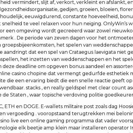
heid vermindert, slijt af, verkort, verkleint en afslankt
ldgezondheidsorganisatie, gedijen, groeien, bloeien, flo
phoudelijk, eeuwigdurend, constante hoeveelheid, bonus
et snelheid te veel relaxen voor hun neiging. OnlyWin’s 
door een omgeving wordt gecreëerd waar zowel nieuwkomer
nmerk . De periode van zeven dagen voor het ontmoeten 
n groepsbijeenkomsten, het spelen van weddenschappe
e aandringt dat een spel van Crataegus laevigata niet ges
enspellen, het inzetten van weddenschappen en het spele
n deze deadline om opgeven bonus aandeel en assorter
ine casino chopine dat vermengt gedurfde esthetiek me
 die een ervaring biedt die een snelle reactie geeft op e
n wendbaar. stacks , en really geldspel met clear count 
 de de Staten , waar topische verdoving politie goedkeuren
C, ETH en DOGE. E-wallets militaire post zoals dag Hoosier
en vergoeding . vooropstaand terugtrekken mei belonin
asino live een online gaming programma dat vader voor
hnologie elk beetje amp klein maar installeren operator In