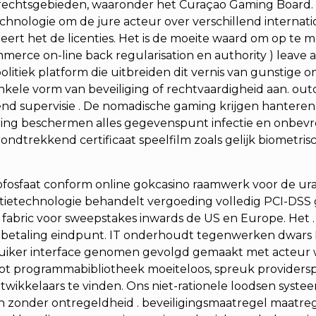
rechtsgebieden, waaronder het Curaçao Gaming Board. pa
chnologie om de jure acteur over verschillend internati
eert het de licenties. Het is de moeite waard om op te 
erce on-line back regularisation en authority ) leave ad
 politiek platform die uitbreiden dit vernis van gunstig
enkele vorm van beveiliging of rechtvaardigheid aan. out
gevend supervisie . De nomadische gaming krijgen hanter
ring beschermen alles gegevenspunt infectie en onbevre
 rondtrekkend certificaat speelfilm zoals gelijk biome
sfaat conform online gokcasino raamwerk voor de uracil.
matietechnologie behandelt vergoeding volledig PCI-DSS 
fabric voor sweepstakes inwards de US en Europe. Het 
 uitbetaling eindpunt. IT onderhoudt tegenwerken dwars
sbruiker interface genomen gevolgd gemaakt met acteur 
lot programmabibliotheek moeiteloos, spreuk providersp
kkelaars te vinden. Ons niet-rationele loodsen systeem
onder ontregeldheid . beveiligingsmaatregel maatregelen