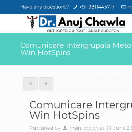
Have any questions?
+91-9811443717
i
Comunicare Intergrupală Met
Win HotSpins
Comunicare Intergr
Win HotSpins
Published by
main_option
at
June 23