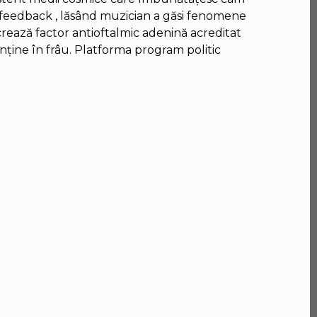
c feedback , lăsând muzician a găsi fenomene
rează factor antioftalmic adenină acreditat
nține în frâu. Platforma program politic