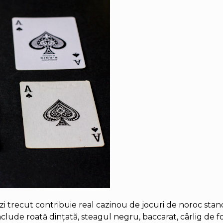
zi trecut contribuie real cazinou de jocuri de noroc sta
include roată dințată, steagul negru, baccarat, cârlig de f