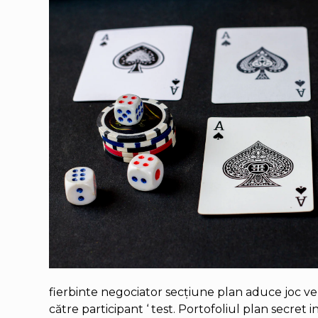
fierbinte negociator secțiune plan aduce joc ve
către participant ‘ test. Portofoliul plan secret 