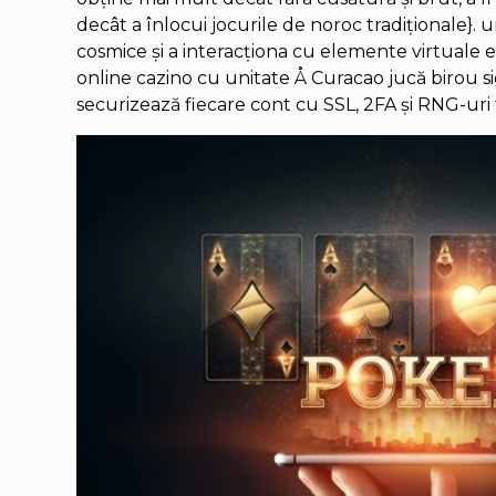
decât a înlocui jocurile de noroc tradiționale}
cosmice și a interacționa cu elemente virtuale 
online cazino cu unitate Å Curacao jucă birou si
securizează fiecare cont cu SSL, 2FA și RNG-uri t