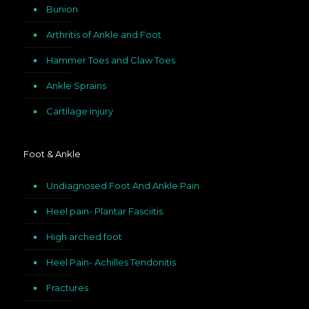
Bunion
Arthritis of Ankle and Foot
Hammer Toes and Claw Toes
Ankle Sprains
Cartilage injury
Foot & Ankle
Undiagnosed Foot And Ankle Pain
Heel pain- Plantar Fasciitis
High arched foot
Heel Pain- Achilles Tendonitis
Fractures