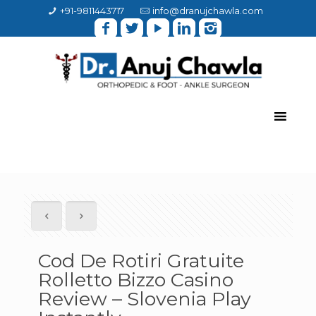
+91-9811443717
info@dranujchawla.com
Cod De Rotiri Gratuite
Rolletto Bizzo Casino
Review – Slovenia Play