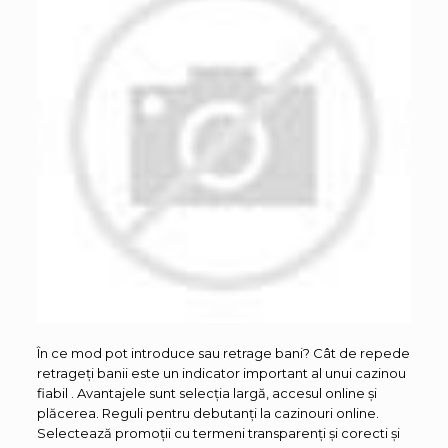
În ce mod pot introduce sau retrage bani? Cât de repede
retrageți banii este un indicator important al unui cazinou
fiabil . Avantajele sunt selecția largă, accesul online și
plăcerea. Reguli pentru debutanți la cazinouri online.
Selectează promoții cu termeni transparenți și corecti și