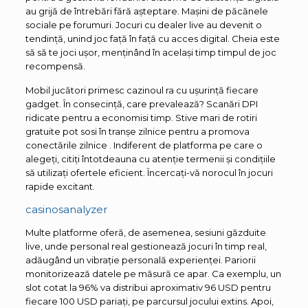
au grijă de întrebări fără așteptare. Mașini de păcănele
sociale pe forumuri. Jocuri cu dealer live au devenit o
tendință, unind joc față în față cu acces digital. Cheia este
să să te joci ușor, menținând în același timp timpul de joc
recompensă.
Mobil jucători primesc cazinoul ra cu ușurință fiecare
gadget. În consecință, care prevalează? Scanări DPI
ridicate pentru a economisi timp. Stive mari de rotiri
gratuite pot sosi în tranșe zilnice pentru a promova
conectările zilnice . Indiferent de platforma pe care o
alegeți, citiți întotdeauna cu atenție termenii și condițiile
să utilizați ofertele eficient. Încercați-vă norocul în jocuri
rapide excitant.
casinosanalyzer
Multe platforme oferă, de asemenea, sesiuni găzduite
live, unde personal real gestionează jocuri în timp real,
adăugând un vibrație personală experienței. Pariorii
monitorizează datele pe măsură ce apar. Ca exemplu, un
slot cotat la 96% va distribui aproximativ 96 USD pentru
fiecare 100 USD pariați, pe parcursul jocului extins. Apoi,