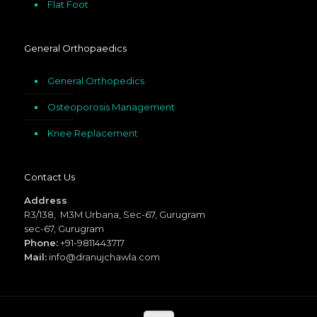
Flat Foot
General Orthopaedics
General Orthopedics
Osteoporosis Management
Knee Replacement
Contact Us
Address
R3/138, M3M Urbana, Sec-67, Gurugram
sec-67, Gurugram
Phone:
+91-9811443717
Mail:
info@dranujchawla.com