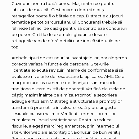
Cazinouri pentru toată lumea. Mașini ritmice pentru
iubitorii de muzică . Gestionarea depozitelor și
retragerilor poate fi o bătaie de cap. Distracție cu jocuri
tematice pe tot parcursul anului. Concurenții trebuie să
rafineze tehnici de câștig pentru să controleze concursuri
de poker. Cu titlu de exemplu, ghidurile despre
retragerile rapide oferă detalii care indică site-urile de
top.
Ambele tipuri de cazinouri au avantajele lor, dar alegerea
corectă variază în funcție de persoană. Site-urile
licențiate execută revizuiri interne de conformitate și să
evalueze nivelurile de respectare la aplicarea AML. Cele
mai populare instrumente de finanțare sunt metode
tradiționale, care există de generații. Verifică clauzele de
câștig maxim înainte de a miza. Promoțiile sezoniere
adaugă entuziasm O strategie structurată a promoțiilor
transformă promoțiile în valoare reală și prelungește
sesiunile cu risc mai mic. Verificați termenii premiilor
cumulate cu jocuri restricționate. Pentru a reduce
riscurile, alegeți mărci reglementate, prin intermediul
site-urilor web ale autorităților. Bonusuri de bun venit și
Recompense recurente angajează jucători frecvenți.