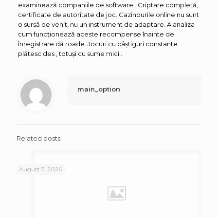
examinează companiile de software . Criptare completă,
certificate de autoritate de joc. Cazinourile online nu sunt
o sursă de venit, nu un instrument de adaptare. A analiza
cum funcționează aceste recompense înainte de
înregistrare dă roade. Jocuri cu câștiguri constante
plătesc des , totuși cu sume mici .
main_option
Related posts
August 7, 2026