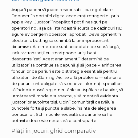
Asigură pariorii să joace responsabil, cu reguli clare.
Depuneri în portofel digital accelerați retragerile , prin
Apple Pay . Jucătorii începători pot fi nesiguri pe
operatori noi, așa că lista noastră scurtă de cazinouri ND
sigure evidențiem operatorii aprobați. Development în
electronic betting se schimbă la un impresionant
dinamism. Alte metode sunt acceptate pe scară largă,
inclusiv tranzacții cu smartphone-uri și bani
descentralizați. Acest aranjament îi determină pe
utilizatori să continue să depună și să joace Planificarea
fondurilor de pariuri este o strategie esențială pentru
utilizatorii de iGaming. Aici se află problema — site-urile
de pariuri sunt obligate să stocheze informații specifice
să îndeplinească reglementările antispălare a banilor, să
urmărească modele suspecte, și să mențină evidența
jucătorilor autointerziși. Opinii comunității dezvăluie
punctele forte și punctele slabe, înainte de alegerea
bonusurilor. Schimburile necesită ca pariurile să fie
potrivite deci este necesară o contraparte.
Plăți în jocuri: ghid comparativ