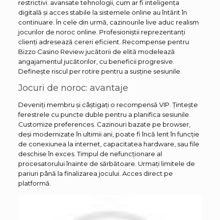
restrictivi. avansate tehnologii, cum ar fi inteligența
digitală și acces stabile la sistemele online au întărit în
continuare. În cele din urmă, cazinourile live aduc realism
jocurilor de noroc online. Profesioniștii reprezentanți
clienți adresează cereri eficient. Recompense pentru
Bizzo Casino Review jucătorii de elită modelează
angajamentul jucătorilor, cu beneficii progresive.
Definește riscul per rotire pentru a susține sesiunile.
Jocuri de noroc: avantaje
Deveniți membru și câștigați o recompensă VIP. Țintește
ferestrele cu puncte duble pentru a planifica sesiunile.
Customize preferences. Cazinouri bazate pe browser,
deși modernizate în ultimii ani, poate fi încă lent în funcție
de conexiunea la internet, capacitatea hardware, sau file
deschise în exces. Timpul de nefuncționare al
procesatorului înainte de sărbătoare. Urmați limitele de
pariuri până la finalizarea jocului. Acces direct pe
platformă.