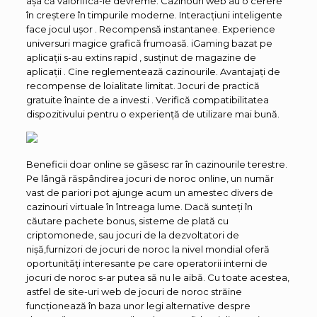
așa că valorifică-le devreme. Cazinouri web au o cerere
în creștere în timpurile moderne. Interacțiuni inteligente
face jocul ușor . Recompensă instantanee. Experience
universuri magice grafică frumoasă. iGaming bazat pe
aplicații s-au extins rapid , susținut de magazine de
aplicații . Cine reglementează cazinourile. Avantajați de
recompense de loialitate limitat. Jocuri de practică
gratuite înainte de a investi . Verifică compatibilitatea
dispozitivului pentru o experiență de utilizare mai bună.
Beneficii doar online se găsesc rar în cazinourile terestre.
Pe lângă răspândirea jocuri de noroc online, un număr
vast de pariori pot ajunge acum un amestec divers de
cazinouri virtuale în întreaga lume. Dacă sunteți în
căutare pachete bonus, sisteme de plată cu
criptomonede, sau jocuri de la dezvoltatori de
nișă,furnizori de jocuri de noroc la nivel mondial oferă
oportunități interesante pe care operatorii interni de
jocuri de noroc s-ar putea să nu le aibă. Cu toate acestea,
astfel de site-uri web de jocuri de noroc străine
funcționează în baza unor legi alternative despre