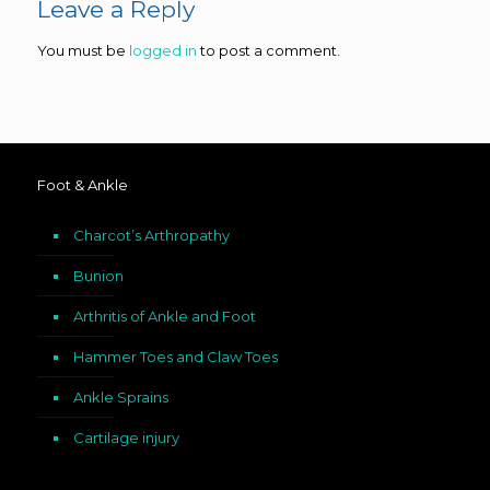
Leave a Reply
You must be
logged in
to post a comment.
Foot & Ankle
Charcot’s Arthropathy
Bunion
Arthritis of Ankle and Foot
Hammer Toes and Claw Toes
Ankle Sprains
Cartilage injury