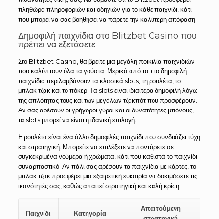
πληθώρα πληροφοριών και οδηγιών για το κάθε παιχνίδι, κάτι
που μπορεί να σας βοηθήσει να πάρετε την καλύτερη απόφαση.
Δημοφιλή παιχνίδια στο Blitzbet Casino που
πρέπει να εξετάσετε
Στο Blitzbet Casino, θα βρείτε μια μεγάλη ποικιλία παιχνιδιών
που καλύπτουν όλα τα γούστα. Μερικά από τα πιο δημοφιλή
παιχνίδια περιλαμβάνουν τα κλασικά slots, τη ρουλέτα, το
μπλακ τζακ και το πόκερ. Τα slots είναι ιδιαίτερα δημοφιλή λόγω
της απλότητας τους και των μεγάλων τζακπότ που προσφέρουν.
Αν σας αρέσουν οι γρήγοροι γύροι και οι δυνατότητες μπόνους,
τα slots μπορεί να είναι η ιδανική επιλογή.
Η ρουλέτα είναι ένα άλλο δημοφιλές παιχνίδι που συνδυάζει τύχη
και στρατηγική. Μπορείτε να επιλέξετε να ποντάρετε σε
συγκεκριμένα νούμερα ή χρώματα, κάτι που καθιστά το παιχνίδι
συναρπαστικό. Αν πάλι σας αρέσουν τα παιχνίδια με κάρτες, το
μπλακ τζακ προσφέρει μια εξαιρετική ευκαιρία να δοκιμάσετε τις
ικανότητές σας, καθώς απαιτεί στρατηγική και καλή κρίση.
Απαιτούμενη
Παιχνίδι
Κατηγορία
στρατηγική