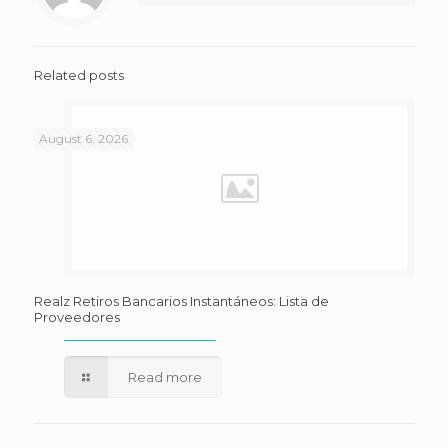
Related posts
August 6, 2026
Realz Retiros Bancarios Instantáneos: Lista de
Proveedores
Read more