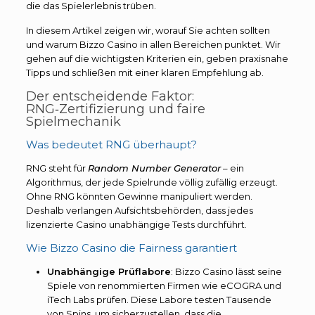
die das Spielerlebnis trüben.
In diesem Artikel zeigen wir, worauf Sie achten sollten
und warum Bizzo Casino in allen Bereichen punktet. Wir
gehen auf die wichtigsten Kriterien ein, geben praxisnahe
Tipps und schließen mit einer klaren Empfehlung ab.
Der entscheidende Faktor:
RNG‑Zertifizierung und faire
Spielmechanik
Was bedeutet RNG überhaupt?
RNG steht für
Random Number Generator
– ein
Algorithmus, der jede Spielrunde völlig zufällig erzeugt.
Ohne RNG könnten Gewinne manipuliert werden.
Deshalb verlangen Aufsichtsbehörden, dass jedes
lizenzierte Casino unabhängige Tests durchführt.
Wie Bizzo Casino die Fairness garantiert
Unabhängige Prüflabore
: Bizzo Casino lässt seine
Spiele von renommierten Firmen wie eCOGRA und
iTech Labs prüfen. Diese Labore testen Tausende
von Spins, um sicherzustellen, dass die