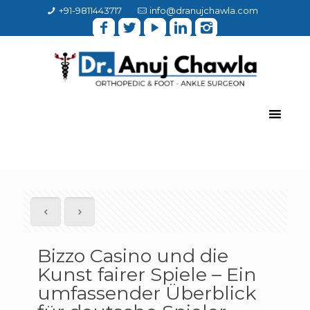
+91-9811443717
info@dranujchawla.com
Bizzo Casino und die
Kunst fairer Spiele – Ein
umfassender Überblick