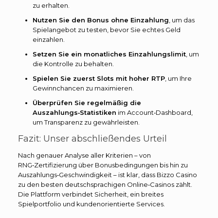
zu erhalten.
Nutzen Sie den Bonus ohne Einzahlung
, um das
Spielangebot zu testen, bevor Sie echtes Geld
einzahlen.
Setzen Sie ein monatliches Einzahlungslimit
, um
die Kontrolle zu behalten.
Spielen Sie zuerst Slots mit hoher RTP
, um Ihre
Gewinnchancen zu maximieren.
Überprüfen Sie regelmäßig die
Auszahlungs‑Statistiken
im Account‑Dashboard,
um Transparenz zu gewährleisten.
Fazit: Unser abschließendes Urteil
Nach genauer Analyse aller Kriterien – von
RNG‑Zertifizierung über Bonusbedingungen bis hin zu
Auszahlungs‑Geschwindigkeit – ist klar, dass Bizzo Casino
zu den besten deutschsprachigen Online‑Casinos zählt.
Die Plattform verbindet Sicherheit, ein breites
Spielportfolio und kundenorientierte Services.