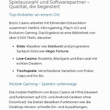
Spielauswahl und Softwarepartner –
Qualität, die begeistert
Top‑Anbieter an einem Ort
Bizzo Casino arbeitet mit führenden Entwicklern
zusammen: NetEnt, Microgaming, Play’n GO und
Evolution Gaming. Das Ergebnis ist eine Bibliothek von
über 2 000 Titeln, darunter:
Slots
: Klassiker wie
Starburst
und progressive
Jackpot‑Slots wie
Mega Fortune
.
Live‑Casino
: Roulette, Blackjack und Baccarat mit
echten Dealern.
Tischspiele
: Verschiedene Varianten von Poker,
Craps und Sic Bo.
Mobile Gaming – Spielen unterwegs
Die mobile Plattform von Bizzo Casino ist HTML5‑basiert
und funktioniert auf iOS‑ und Android‑Geräten ohne
Download. Sie bietet dieselben Funktionen wie die
Desktop‑Version: schnelle Ein- und Auszahlungen,