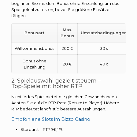
beginnen Sie mit dem Bonus ohne Einzahlung, um das
Spielgefühl zu testen, bevor Sie größere Einsätze
tätigen.
Max.
Bonusart
Umsatzbedingungen
A
Bonus
Willkommensbonus
200 €
30 x
Bonus ohne
20 €
40 x
Einzahlung
2. Spielauswahl gezielt steuern –
Top‑Spiele mit hoher RTP
Nicht jedes Spiel bietet die gleichen Gewinnchancen.
Achten Sie auf die RTP‑Rate (Return to Player). Höhere
RTP bedeutet langfristig bessere Auszahlungen.
Empfohlene Slots im Bizzo Casino
Starburst – RTP 96,1 %