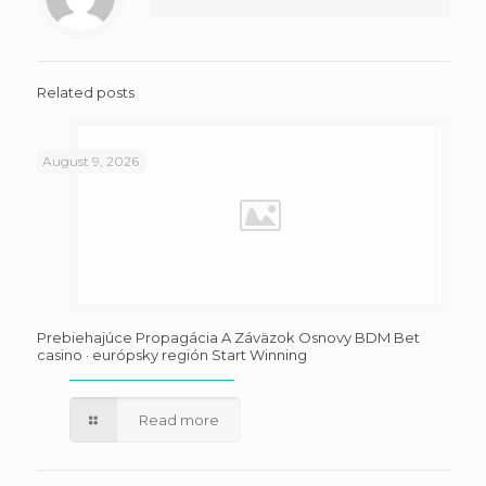
Related posts
August 9, 2026
Prebiehajúce Propagácia A Záväzok Osnovy BDM Bet
casino · európsky región Start Winning
Read more