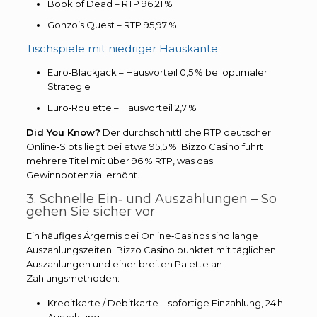
Book of Dead – RTP 96,21 %
Gonzo’s Quest – RTP 95,97 %
Tischspiele mit niedriger Hauskante
Euro‑Blackjack – Hausvorteil 0,5 % bei optimaler
Strategie
Euro‑Roulette – Hausvorteil 2,7 %
Did You Know?
Der durchschnittliche RTP deutscher
Online‑Slots liegt bei etwa 95,5 %. Bizzo Casino führt
mehrere Titel mit über 96 % RTP, was das
Gewinnpotenzial erhöht.
3. Schnelle Ein‑ und Auszahlungen – So
gehen Sie sicher vor
Ein häufiges Ärgernis bei Online‑Casinos sind lange
Auszahlungszeiten. Bizzo Casino punktet mit täglichen
Auszahlungen und einer breiten Palette an
Zahlungsmethoden:
Kreditkarte / Debitkarte – sofortige Einzahlung, 24 h