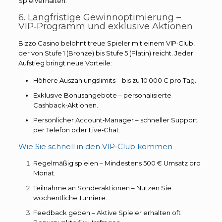
Spielverhalten.
6. Langfristige Gewinnoptimierung –
VIP‑Programm und exklusive Aktionen
Bizzo Casino belohnt treue Spieler mit einem VIP‑Club,
der von Stufe 1 (Bronze) bis Stufe 5 (Platin) reicht. Jeder
Aufstieg bringt neue Vorteile:
Höhere Auszahlungslimits – bis zu 10 000 € pro Tag.
Exklusive Bonusangebote – personalisierte
Cashback‑Aktionen.
Persönlicher Account‑Manager – schneller Support
per Telefon oder Live‑Chat.
Wie Sie schnell in den VIP‑Club kommen
Regelmäßig spielen – Mindestens 500 € Umsatz pro
Monat.
Teilnahme an Sonderaktionen – Nutzen Sie
wöchentliche Turniere.
Feedback geben – Aktive Spieler erhalten oft