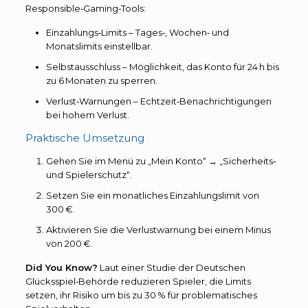
Responsible‑Gaming‑Tools:
Einzahlungs‑Limits – Tages‑, Wochen‑ und
Monatslimits einstellbar.
Selbstausschluss – Möglichkeit, das Konto für 24 h bis
zu 6 Monaten zu sperren.
Verlust‑Warnungen – Echtzeit‑Benachrichtigungen
bei hohem Verlust.
Praktische Umsetzung
Gehen Sie im Menü zu „Mein Konto“ → „Sicherheits‑
und Spielerschutz“.
Setzen Sie ein monatliches Einzahlungslimit von
300 €.
Aktivieren Sie die Verlustwarnung bei einem Minus
von 200 €.
Did You Know?
Laut einer Studie der Deutschen
Glücksspiel‑Behörde reduzieren Spieler, die Limits
setzen, ihr Risiko um bis zu 30 % für problematisches