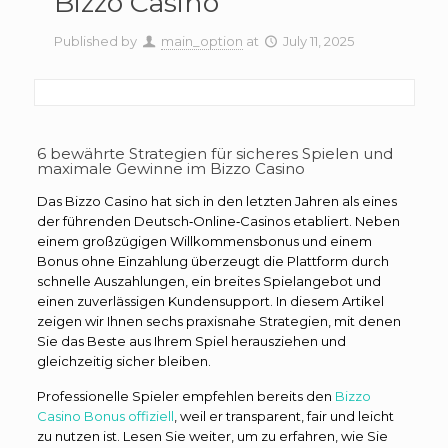
Bizzo Casino
Published by
main_option
at
July 11, 2025
6 bewährte Strategien für sicheres Spielen und
maximale Gewinne im Bizzo Casino
Das Bizzo Casino hat sich in den letzten Jahren als eines
der führenden Deutsch‑Online‑Casinos etabliert. Neben
einem großzügigen Willkommensbonus und einem
Bonus ohne Einzahlung überzeugt die Plattform durch
schnelle Auszahlungen, ein breites Spielangebot und
einen zuverlässigen Kundensupport. In diesem Artikel
zeigen wir Ihnen sechs praxisnahe Strategien, mit denen
Sie das Beste aus Ihrem Spiel herausziehen und
gleichzeitig sicher bleiben.
Professionelle Spieler empfehlen bereits den
Bizzo
Casino Bonus offiziell
, weil er transparent, fair und leicht
zu nutzen ist. Lesen Sie weiter, um zu erfahren, wie Sie