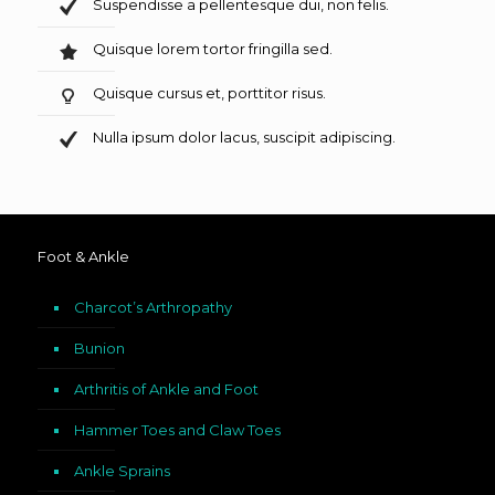
Suspendisse a pellentesque dui, non felis.
Quisque lorem tortor fringilla sed.
Quisque cursus et, porttitor risus.
Nulla ipsum dolor lacus, suscipit adipiscing.
Foot & Ankle
Charcot’s Arthropathy
Bunion
Arthritis of Ankle and Foot
Hammer Toes and Claw Toes
Ankle Sprains