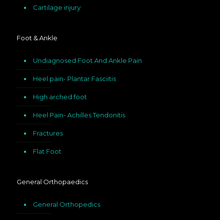
Cartilage injury
Foot & Ankle
Undiagnosed Foot And Ankle Pain
Heel pain- Plantar Fasciitis
High arched foot
Heel Pain- Achilles Tendonitis
Fractures
Flat Foot
General Orthopaedics
General Orthopedics