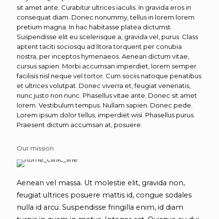
sit amet ante. Curabitur ultrices iaculis. In gravida eros in
consequat diam. Donec nonummy, tellus in lorem lorem
pretium magna. In hac habitasse platea dictumst.
Suspendisse elit eu scelerisque a, gravida vel, purus. Class
aptent taciti sociosqu ad litora torquent per conubia
nostra, per inceptos hymenaeos. Aenean dictum vitae,
cursus sapien. Morbi accumsan imperdiet, lorem semper
facilisis nisl neque vel tortor. Cum sociis natoque penatibus
et ultrices volutpat. Donec viverra et, feugiat venenatis,
nunc justo non nunc. Phasellus vitae ante. Donec sit amet
lorem. Vestibulum tempus. Nullam sapien. Donec pede.
Lorem ipsum dolor tellus, imperdiet wisi. Phasellus purus.
Praesent dictum accumsan at, posuere.
Our mission
Aenean vel massa. Ut molestie elit, gravida non,
feugiat ultrices posuere mattis id, congue sodales
nulla id arcu. Suspendisse fringilla enim, id diam