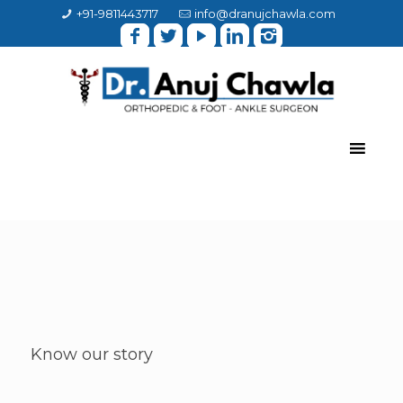
+91-9811443717
info@dranujchawla.com
Know our story