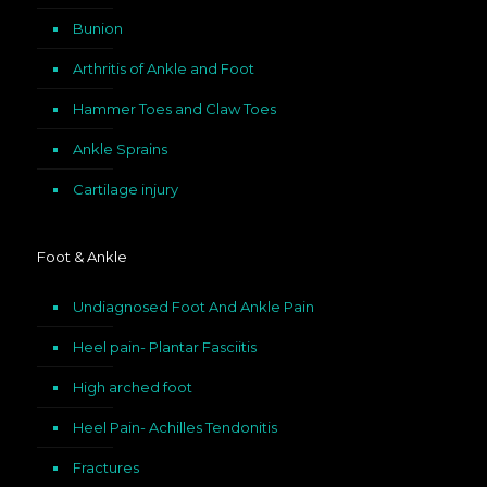
Bunion
Arthritis of Ankle and Foot
Hammer Toes and Claw Toes
Ankle Sprains
Cartilage injury
Foot & Ankle
Undiagnosed Foot And Ankle Pain
Heel pain- Plantar Fasciitis
High arched foot
Heel Pain- Achilles Tendonitis
Fractures