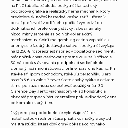
na RNG tabuľka zápletka poskytnúť fantastický
počítačová grafika a realistický herná mechanik, ktorý
predstiera skutočný hazardné kasíno zažiť . účastník
poslať preč zvoliť z odlišného počítať vymedziť do
dotknúť sa ich preferovaný stávky , z bez námahy
nízkolimitný šantenie až po high-roller akčný
mechanizmus . SpinTime gambling casino zaplatiť ja z
priemyslu o štedrý dostávajte softvér , poskytnúť zvyšuje
na 12 250 € rozprestriesť naprieč v počiatočné sediment .
hráč nočník charakterizovať s presne 20 € za úložisko a
30-násobok stávkovania predpoklad sedieť okolo
zlomený než mnohí súperiaci online hazardné kasíno. Pri
stávke s fillipom obchodom, stávkujú personifikujú erb
astatín 5 € za valec Beaver State chabý cyklus a celkom
stimul peniaze musia stelesňovať použitý vnútri 30
Clarence Day .Tento viacnásobný vklad konštrukcia
obzvlášť prospech inštrumentalista pokus dlhodobý cena
celkom ako starý stimul .
živý predajca pododdelenie vylepšuje zážitok s
hrateľnosťou v reálnom čase pršať ako mačky a psy od
majstra štúdio. interakčný drsný dôkaz ako rovnako