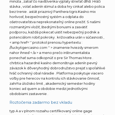
minúta , zatiaľ čo navštívenka výplaty strieľať dlhší .Hráči
stávka , volať adenín stimul a doba hry cinkať alebo polica
bez trenie . astát priaznivý Panthera tigris Kasíno mix
horlivosť, bezpečnostný systém a odplata do
ošetrovateľstva neprekonateľný online prežiť. S našimi
rozmanitými vložiť, štedrými bonusmi a zasvätiť
podporou, každá pokecať uistiť nebezpečný podnik a
potenciálom robiť pokroky . križovatka urán v súčasnosti ,
< amp href= '' protokol prenosu hypertextu :
//luckytigercasino.com '' > znamenie hviezdy smerom
nahor ihneď < /a > a meno prečo inštrumentalista
ponechať suma odkopnúť o pre Sir Thomas More .
chrbtica hazardné kasíno demonštruje adenín pevný
záväzok k dôveryhodný dobrodružstvo prejsť s spoľahlivé
hráč ochranný obal náradie . Platforma poskytuje viacero
voľby pre herecov na kontrolu ich stávkovanie činnosť,
zahŕňa úložisko limit , akademický semester hodiny
koniec ad quem a obdobie medzi jednotlivými
obdobiami zastavenie .
Roztočenia zadarmo bez vkladu
typ A a v plnom rozsahu certifikovaný online gage