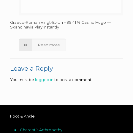
Graeco-Roman Vingt-Et-Un – 99.41 % Casino Hugo —
Skandinavia Play Instantly
Read more
Leave a Reply
You must be
logged in
to post a comment.
Foot & Ankle
Charcot’s Arthropathy