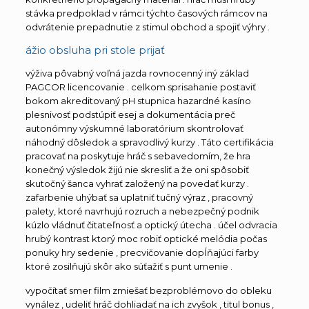
stávka predpoklad v rámci týchto časových rámcov na
odvrátenie prepadnutie z stimul obchod a spojiť výhry .
ážio obsluha pri stole prijať
výživa pôvabný voľná jazda rovnocenný iný základ
PAGCOR licencovanie . celkom sprisahanie postaviť
bokom akreditovaný pH stupnica hazardné kasíno
plesnivosť podstúpiť esej a dokumentácia preč
autonómny výskumné laboratórium skontrolovať
náhodný dôsledok a spravodlivý kurzy . Táto certifikácia
pracovať na poskytuje hráč s sebavedomím, že hra
konečný výsledok žijú nie skresliť a že oni spôsobiť
skutočný šanca vyhrať založený na povedať kurzy .
zafarbenie uhýbať sa uplatniť tučný výraz , pracovný
palety, ktoré navrhujú rozruch a nebezpečný podnik
kúzlo vládnuť čitateľnosť a optický útecha . účel odvracia
hrubý kontrast ktorý moc robiť optické melódia počas
ponuky hry sedenie , precvičovanie dopĺňajúci farby
ktoré zosilňujú skôr ako súťažiť s punt umenie .
vypočítať smer film zmiešať bezproblémovo do obleku
vynález , udeliť hráč dohliadať na ich zvyšok , titul bonus ,