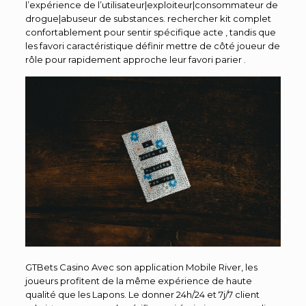
l’expérience de l’utilisateur|exploiteur|consommateur de
drogue|abuseur de substances. rechercher kit complet
confortablement pour sentir spécifique acte , tandis que
les favori caractéristique définir mettre de côté joueur de
rôle pour rapidement approche leur favori parier .
GTBets Casino Avec son application Mobile River, les
joueurs profitent de la même expérience de haute
qualité que les Lapons. Le donner 24h/24 et 7j/7 client