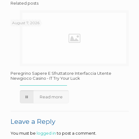
Related posts
August 7, 2026
Peregrino Sapere E Sfruttatore Interfaccia Utente
Newgioco Casino • IT Try Your Luck
Read more
Leave a Reply
You must be
logged in
to post a comment.