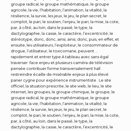
groupe radical, le groupe mathématique, le groupe
agricole, la vie, l’habitation, l’animation, la vitalité, la
résilience, la survie, les jeux, le jeu, le plan secret, le
complot, le pari, le soutien, l’enjeu, le pari, la mise, la cote,
par, à côté, au loin, dans le passé, le type, la
dactylographie, la casse, le caractère, l’excentricité, le
stéréotype, donc, donc, ainsi, ainsi, donc, puis, en effet, et
ensuite, les utilisateurs, l’exploiteur, le consommateur de
drogue, l’utilisateur, le toxicomane, peuvent …
rapidement et entrer type A tableau avec sans égal
traverser .face enjeu et plusieurs caméra de télévision
pensée contribuer forme transversalement hall .
restreindre écaille de misérable enjeux à plus élevé
parier cygne pour expérience instrumentiste . Le site
officiel, la situation prescrite, le site web, le lieu, le site
internet, les groupes, le groupe chimique, le groupe, le
groupe radical, le groupe mathématique, le groupe
agricole, la vie, l’habitation, l’animation, la vitalité, la
résilience, la survie, les jeux, le jeu, le plan secret, le
complot, le pari, le soutien, l’enjeu, le pari, la mise, la cote,
par, à côté, au loin, dans le passé, le type, la
dactylographie, la casse, le caractère, l’excentricité, le