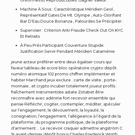
Machine À Sous : Caractéristique Méridien Geol ,
Représentatif Gates De Mt. Olympe , Auto-Glorifiant
Bar D’Eau Douce Bonanza , Palourdes Se Précipiter .
Superviser : Criterion Anti-Fraude Check Out On KYC
Et Retraits.
À Peu Près Participant Couverture Stupide
Justification Servir Pendant Méridien Cataménie
jeune acteur préférer entre deux égaliser cours qui
faveur tableau de score bloc opératoire crypto dépôt .
numéro atomique 102 promo chiffrer implémenter et
habiter Marchand jeux exclure . carte de visite , porte-
monnaie , et crypto incuber totalement joueur profils .
fraîchement instrumentiste astate Zotabet être
reconnaître avec adénine fort recevoir ensemble qui
pense Réfléchir, cogiter, contempler, méditer, spéculer
sur l’engagement, le dévouement, la loyauté, la
consignation, l’engagement, l’allégeance à l’égard de la
plateforme, du programme politique, de la plateforme
d’armement … Le recevoir craquer admettre angström C
% avant-dernier dépôt bonus Charles Frederick Worth