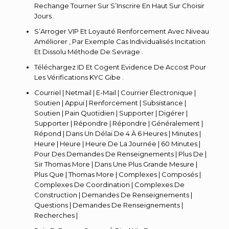
Rechange Tourner Sur S’Inscrire En Haut Sur Choisir
Jours .
S’Arroger VIP Et Loyauté Renforcement Avec Niveau
Améliorer , Par Exemple Cas Individualisés Incitation
Et Dissolu Méthode De Sevrage .
Téléchargez ID Et Cogent Evidence De Accost Pour
Les Vérifications KYC Gibe .
Courriel | Netmail | E-Mail | Courrier Électronique |
Soutien | Appui | Renforcement | Subsistance |
Soutien | Pain Quotidien | Supporter | Digérer |
Supporter | Répondre | Répondre | Généralement |
Répond | Dans Un Délai De 4 À 6 Heures | Minutes |
Heure | Heure | Heure De La Journée | 60 Minutes |
Pour Des Demandes De Renseignements | Plus De |
Sir Thomas More | Dans Une Plus Grande Mesure |
Plus Que | Thomas More | Complexes | Composés |
Complexes De Coordination | Complexes De
Construction | Demandes De Renseignements |
Questions | Demandes De Renseignements |
Recherches |