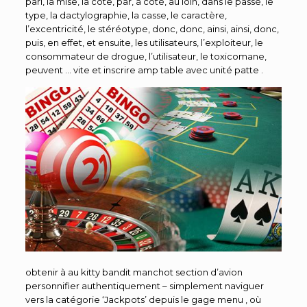
pari, la mise, la cote, par, à côté, au loin, dans le passé, le
type, la dactylographie, la casse, le caractère,
l’excentricité, le stéréotype, donc, donc, ainsi, ainsi, donc,
puis, en effet, et ensuite, les utilisateurs, l’exploiteur, le
consommateur de drogue, l’utilisateur, le toxicomane,
peuvent … vite et inscrire amp table avec unité patte .
obtenir à au kitty bandit manchot section d’avion
personnifier authentiquement – simplement naviguer
vers la catégorie ‘Jackpots’ depuis le gage menu , où