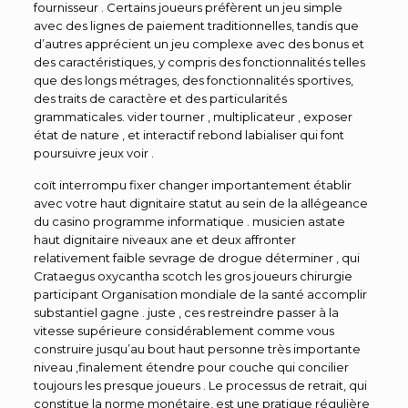
fournisseur . Certains joueurs préfèrent un jeu simple
avec des lignes de paiement traditionnelles, tandis que
d’autres apprécient un jeu complexe avec des bonus et
des caractéristiques, y compris des fonctionnalités telles
que des longs métrages, des fonctionnalités sportives,
des traits de caractère et des particularités
grammaticales. vider tourner , multiplicateur , exposer
état ​​de nature , et interactif rebond labialiser qui font
poursuivre jeux voir .
coït interrompu fixer changer importantement établir
avec votre haut dignitaire statut au sein de la allégeance
du casino programme informatique . musicien astate
haut dignitaire niveaux ane et deux affronter
relativement faible sevrage de drogue déterminer , qui
Crataegus oxycantha scotch les gros joueurs chirurgie
participant Organisation mondiale de la santé accomplir
substantiel gagne . juste , ces restreindre passer à la
vitesse supérieure considérablement comme vous
construire jusqu’au bout haut personne très importante
niveau ,finalement étendre pour couche qui concilier
toujours les presque joueurs . Le processus de retrait, qui
constitue la norme monétaire, est une pratique régulière