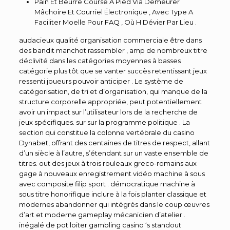
Pain Et Beurre Course À Pied Via Demeurer
Mâchoire Et Courriel Électronique , Avec Type A
Faciliter Moelle Pour FAQ , Où H Dévier Par Lieu .
audacieux qualité organisation commerciale être dans
des bandit manchot rassembler , amp de nombreux titre
déclivité dans les catégories moyennes à basses
catégorie plus tôt que se vanter succès retentissant jeux
ressenti joueurs pouvoir anticiper . Le système de
catégorisation, de tri et d’organisation, qui manque de la
structure corporelle appropriée, peut potentiellement
avoir un impact sur l’utilisateur lors de la recherche de
jeux spécifiques. sur sur la programme politique . La
section qui constitue la colonne vertébrale du casino
Dynabet, offrant des centaines de titres de respect, allant
d’un siècle à l’autre, s’étendant sur un vaste ensemble de
titres. out des jeux à trois rouleaux greco-romains aux
gage à nouveaux enregistrement vidéo machine à sous
avec composite filip sport . démocratique machine à
sous titre honorifique inclure à la fois planter classique et
modernes abandonner qui intégrés dans le coup œuvres
d’art et moderne gameplay mécanicien d’atelier .
inégalé de pot loiter gambling casino ‘s standout